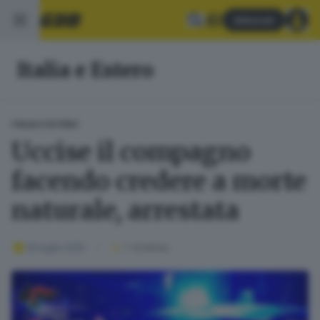
Abbonati
Italia e Estero
ITALIA E ESTERO
Uccise il compagno
facendo credere a morte
naturale, arrestata
30 luglio 2025
1
' di lettura