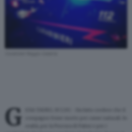
Carabinieri Reggio Calabria
G
IOIA TAURO, 30 LUG - Ha fatto credere che il
compagno fosse morto per cause naturali. In
realtà, per la Procura di Palmi e per i