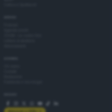
Cultura e Spettacoli
SERVIZI
Podcast
Agenda eventi
ZOOM - Le vostre foto
Lettere al direttore
Abbonamenti
AZIENDA
Chi siamo
Contatti
Redazione
Pubblicità e necrologie
SEGUICI
Abbonati a GDB+