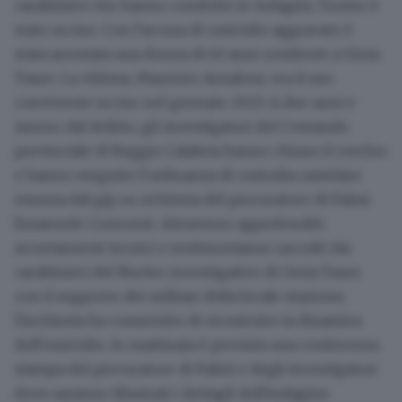
carabinieri che hanno condotto le indagini, l'uomo è
stato ucciso. Con l'accusa di omicidio aggravato è
stata arrestata una donna di 63 anni residente a Gioia
Tauro. La vittima, Maurizio Ansaloni, era il suo
convivente ucciso nel gennaio 2023. A due anni e
mezzo dal delitto, gli investigatori del Comando
provinciale di Reggio Calabria hanno chiuso il cerchio
e hanno eseguito l'ordinanza di custodia cautelare
emessa dal gip su richiesta del procuratore di Palmi
Emanuele Crescenti. Attraverso approfonditi
accertamenti tecnici e testimonianze raccolti dai
carabinieri del Nucleo investigativo di Gioia Tauro
con il supporto dei militari della locale stazione,
l'inchiesta ha consentito di ricostruire la dinamica
dell'omicidio. In mattinata è prevista una conferenza
stampa del procuratore di Palmi e degli investigatori
dove saranno illustrati i dettagli dell'indagine.