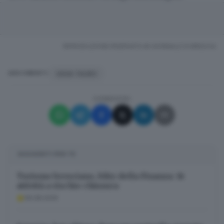
RIPRODUZIONE RISERVATA © GIORNALE DI BRESCIA
GIOIA TAURO
ARGOMENTI
CONDIVIDI
SUGGERITI PER TE
Turismo bresciano, blitz della Finanza: 16
attività a rischio chiusura
06.08.2026