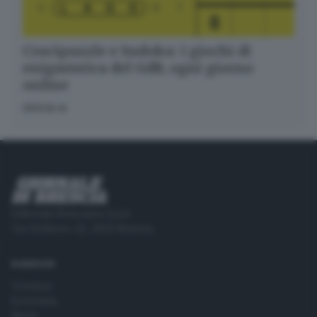
Crucipuzzle e Sudoku: i giochi di
enigmistica del GdB, ogni giorno
online
GIOCA
Editoriale Bresciana S.p.A.
Via Solferino 22, 25121 Brescia
RUBRICHE
Cronaca
Economia
Sport