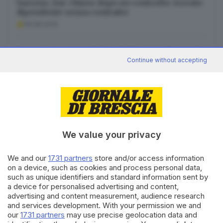
Sarezzo, bar chiuso dopo un controllo: trovato
dipendente senza contratto
06.08.2026
Per tre giorni San Felice del Benaco diventa il
Continue without accepting
Paese delle Meraviglie
06.08.2026
We value your privacy
Canale WhatsApp GDB
Breaking news in tempo reale
We and our
1731 partners
store and/or access information
on a device, such as cookies and process personal data,
Seguici
such as unique identifiers and standard information sent by
a device for personalised advertising and content,
advertising and content measurement, audience research
and services development. With your permission we and
our
1731 partners
may use precise geolocation data and