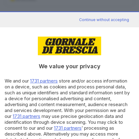
Continue without accepting
Canale WhatsApp GDB
Breaking news in tempo reale
Seguici
We value your privacy
We and our
1731 partners
store and/or access information
on a device, such as cookies and process personal data,
such as unique identifiers and standard information sent by
a device for personalised advertising and content,
advertising and content measurement, audience research
and services development. With your permission we and
our
1731 partners
may use precise geolocation data and
identification through device scanning. You may click to
consent to our and our
1731 partners
’ processing as
described above. Alternatively you may access more