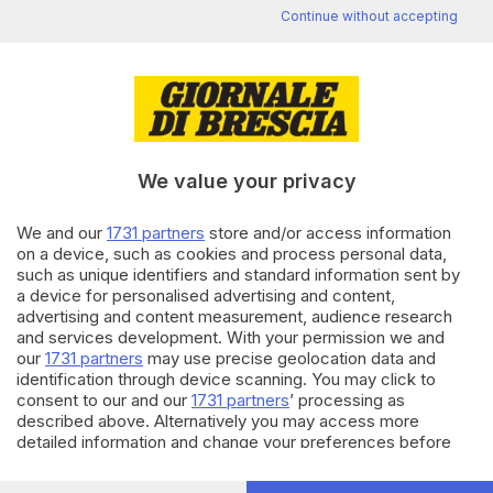
Continue without accepting
Canale WhatsApp GDB
Breaking news in tempo reale
Seguici
We value your privacy
We and our
1731 partners
store and/or access information
on a device, such as cookies and process personal data,
such as unique identifiers and standard information sent by
a device for personalised advertising and content,
advertising and content measurement, audience research
and services development. With your permission we and
our
1731 partners
may use precise geolocation data and
identification through device scanning. You may click to
consent to our and our
1731 partners
’ processing as
described above. Alternatively you may access more
detailed information and change your preferences before
consenting or to refuse consenting. Please note that some
processing of your personal data may not require your