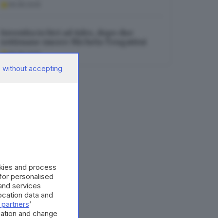
06.08.2026
Investita in bici ad Adro, dopo due
settimane muore Michela Tengattini
06.08.2026
 without accepting
okies and process
 for personalised
and services
cation data and
 partners
’
mation and change