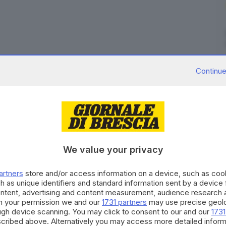
Continue
di gran caldo, con temperature di 8-10 gradi in più
ra risparmiato dalla canicola. Sono previsti fino a
ze e Bologna con picchi di 41-42 in Sardegna. Secondo
teo.it, l'anticiclone nordafricano che si sta
 Germania causerà un'impennata delle temperature
minime saliranno durante la notte fino a 23-25°C entro
We value your privacy
prima ondata di calore dell'anno, porterà nel cuore
del periodo. Nel dettaglio: Martedì 10. Al Nord:
artners
store and/or access information on a device, such as co
caldo e sole. Al Sud: tutto sole e caldo intenso.
h as unique identifiers and standard information sent by a device
ontent, advertising and content measurement, audience research 
e aumento. Al Centro: caldo intenso e tanto sole. Al
h your permission we and our
1731 partners
may use precise geolo
Nord: sole e sempre più caldo. Al Centro: caldo
ough device scanning. You may click to consent to our and our
1731
cribed above. Alternatively you may access more detailed infor
lto caldo. Tendenza: ulteriore aumento termico, caldo