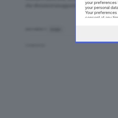
your preferences 
che diventerà insopportabile.
your personal data
Your preferences 
consent at any tim
the webpage.
ROMA
ARGOMENTI
CONDIVIDI