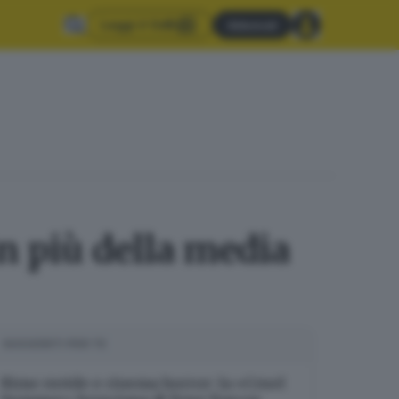
Leggi il GdB
Abbonati
in più della media
SUGGERITI PER TE
Rime ruvide e cinema horror: la «Cruel