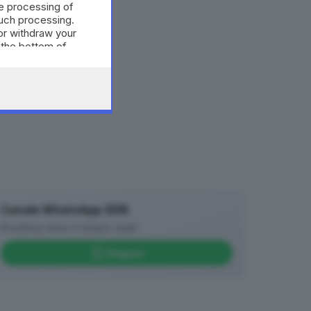
e processing of
such processing.
or withdraw your
 the bottom of
Canale WhatsApp GDB
Breaking news in tempo reale
Seguici