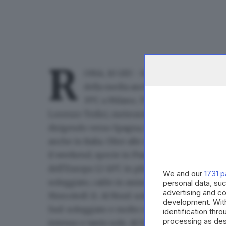
R
OMA, 10 GIU - Si apre una settimana 
della media anche al centronord. fino
35°C a Milano, 37 a Roma, 38 a Firen
Lorenzo Tedici, meteorologo del sito www.iLMe
dirigendo verso Spagna, Francia, Svizzera e
anche in Italia. Oltre alle massime, anche le 
il weekend, specie in Pianura Padana. Questa 
dell'Europa 12-14°C in più rispetto alle medie 
We and our
1731 p
soleggiato, caldo in aumento. Al Centro: molto 
personal data, suc
advertising and c
Mercoledì 11. Al Nord: sole e caldo in ulterior
development. Wit
Sud: soleggiato e molto caldo. Giovedì 12. Al 
identification thr
processing as des
intenso e tanto sole. Al Sud: soleggiato e mo