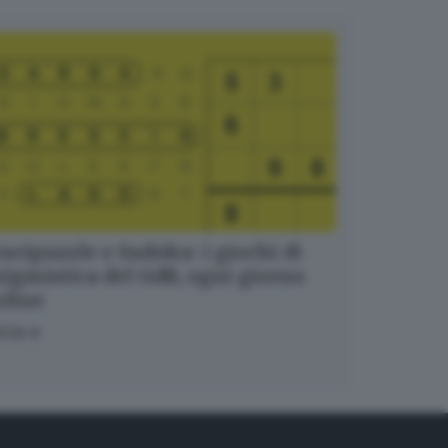
ucipuzzle e Sudoku: i giochi di
igmistica del GdB, ogni giorno
nline
OCA