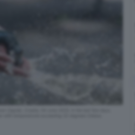
wn Zagreb, Croatia, 04 June 2025. In the last few days,
r with temperatures exceeding 32 degrees Celsius.