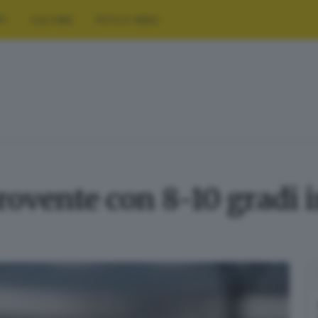
RT
CULTURA
FOTO E VIDEO
rovente con 8-10 gradi 