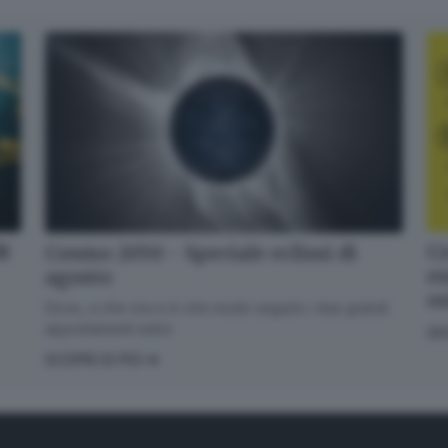
dB
Cr
Cosmo 2050 - Speciale eclissi di
en
agosto
o
Dove, a che ora e in che modo seguire i due grandi
appuntamenti estivi.
GI
SCOPRI DI PIÙ