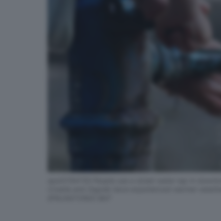
epa12154735 People use a street water tap in downto
Croatia and Zagreb have experienced warmer weathe
EPA/ANTONIO BAT