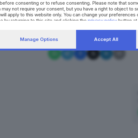
before consenting or to refuse consenting. Please note that som
 may not require your consent, but you have a right to object to 
will apply to this website only. You can change your preferences 
RIPRODUZIONE RISERVATA © GIORNALE DI BRESCIA
e by returning to this site and clicking the
privacy policy
button at
Manage Options
Accept All