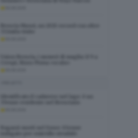
Summer» bresciana di Noyz Narcos
06.08.2026
Brescia Musei, un 2025 record con oltre
332mila visite
06.08.2026
Union Brescia, i numeri di maglia: il 9 a
Crespi, Rizzo Pinna «scala»
06.08.2026
I PIÙ LETTI
Identificato il cadavere nel lago: è un
37enne residente nel Bresciano
06.08.2026
Ragazzi morti nel fosso: 63enne
indagato per omicidio stradale