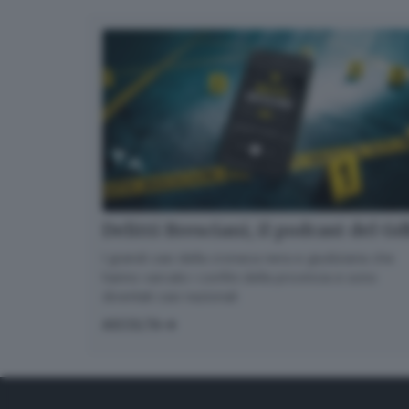
Delitti Bresciani, il podcast del G
I grandi casi della cronaca nera e giudiziaria che
hanno varcato i confini della provincia e sono
diventati casi nazionali
ASCOLTA