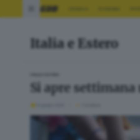
CRONACA
ECONOMIA
SPO
Italia e Estero
ITALIA E ESTERO
Si apre settimana 
10 giugno 2025
1
' di lettura