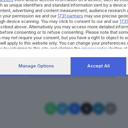
ta da una giurisprudenza restrittiva che riteneva che
h as unique identifiers and standard information sent by a device
ontent, advertising and content measurement, audience research 
sero tali da poterla giustificare". Gli imputati erano a
h your permission we and our
1731 partners
may use precise geolo
resistenza a pubblico ufficiale e lesioni personali. Tra i
ough device scanning. You may click to consent to our and our
1731
egli otto imputati, attivista e allora co-presidente
cribed above. Alternatively you may access more detailed infor
before consenting or to refuse consenting. Please note that som
 l'attenuante dei motivi di "particolare valore sociale"
 may not require your consent, but you have a right to object to 
ogna a tre eco-attivisti di Ultima generazione che il 2
will apply to this website only. You can change your preferences 
e by returning to this site and clicking the
privacy policy
button at
 capoluogo emiliano (per chiedere al Governo di
 per gli eventi estremi) e che per questo furono
nterruzione di pubblico servizio.
Manage Options
Accept All
RIPRODUZIONE RISERVATA © GIORNALE DI BRESCIA