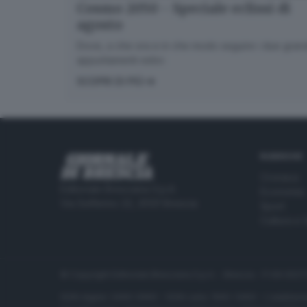
Cosmo 2050 - Speciale eclissi di
agosto
Dove, a che ora e in che modo seguire i due gran
appuntamenti estivi.
SCOPRI DI PIÙ
RUBRICHE
Cronaca
Editoriale Bresciana S.p.A.
Economia
Via Solferino 22, 25121 Brescia
Sport
Cultura e 
© Copyright Editoriale Bresciana S.p.A. - Brescia - P.IVA 00
ISSN digital: 2499-099X - ISSN carta: 1590-346X - L'adattamen