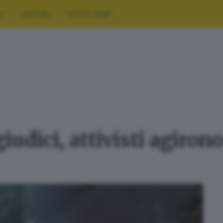
RT
CULTURA
FOTO E VIDEO
udici, attivisti agiron