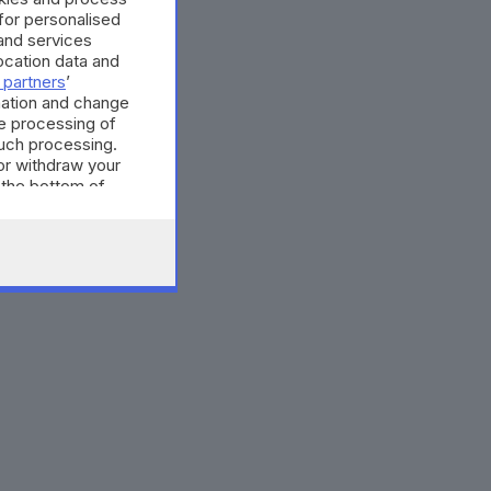
 for personalised
and services
cation data and
 partners
’
mation and change
e processing of
such processing.
or withdraw your
 the bottom of