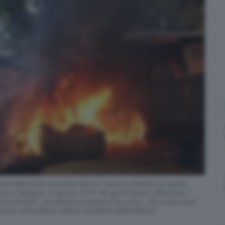
e delle forze di polizia dell'ex caserma Masini occupata
ro a Bologna, 8 agosto 2017. Gli agenti hanno affrontato i
on blindati, chiudendo la strada di accesso. Gli scontri sono
a entrare nell'edificio. ANSA/ GIORGIO BENVENUTI