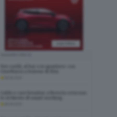
SUGGERITI PER TE
Nei cortili, al bar o in quartiere: con
CineMarza a lezione di film
08.08.2026
Caldo e caro benzina: a Brescia crescono
le richieste di smart working
08.08.2026