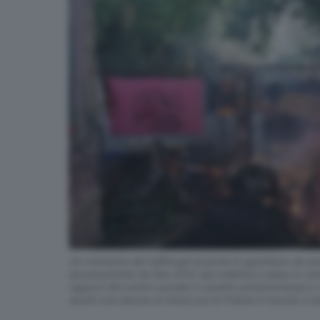
Un momento dei tafferugli durante lo sgombero da part
abusivamente da fine 2012 dal collettivo Labas in cent
ragazzi del centro sociale in assetto antisommossa e c
durati una decina di minuti poi la Polizia è riuscita 