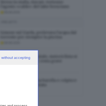
Stress in stalla, rincari, vertenze:
l’agosto «caldo» del latte bresciano
08.08.2026
I PIÙ LETTI
Limone sul Garda, prelevava l’acqua dal
torrente per riempire la piscina
08.08.2026
Incidente in tangenziale, motociclista si
 without accepting
incastra nel lunotto: resta grave
08.08.2026
Vuole dormire su una barella e colpisce
un’infermiera: arrestata
08.08.2026
okies and process