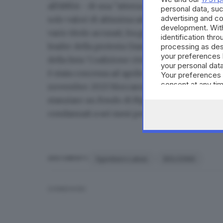
all'ANSA - di una "attenuante per anni abroga
personal data, suc
advertising and c
solo valori di altissima adesione collettiva fos
development. Wit
vario titolo accusati, fra gli altri, dei reati di 
identification thr
leader della protesta Gianmarco De Pieri, uno d
processing as des
your preferences 
della lista 'Coalizione civica'. In modo simile,
your personal data
è stata concessa ad aprile dal Tribunale di Bol
Your preferences 
consent at any tim
novembre 2023 bloccarono la tangenziale del
the webpage.
stanziare un Fondo di Riparazione permanente
condannati a sei mesi per violenza privata e i
Sgombero Labas
BOLOGNA
ARGOMENTI
CONDIVIDI