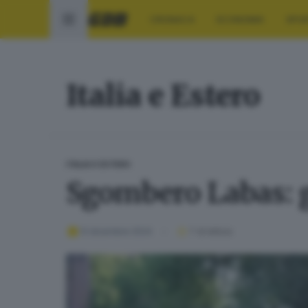
CRONACA
ECONOMIA
SPO
Italia e Estero
ITALIA E ESTERO
Sgombero Labas: gi
12 dicembre 2024
1
' di lettura