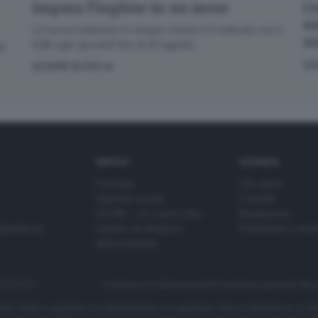
Cr
Impara l’inglese in un mese
en
La nuova edizione in cinque volumi è in edicola con il
o
GdB ogni giovedì fino al 20 agosto
di
GI
SCOPRI DI PIÙ
SERVIZI
AZIENDA
Podcast
Chi siamo
Agenda eventi
Contatti
ZOOM - Le vostre foto
Redazione
Spettacoli
Lettere al direttore
Pubblicità e nec
Abbonamenti
272770173
Condizioni di abbonamento
Condizioni generali del 
to totale o parziale e la riproduzione con qualsiasi mezzo elettronico, in fu