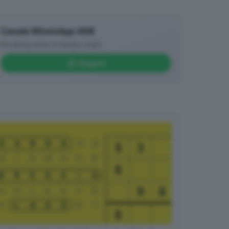
Canale WhatsApp GDB
Breaking news in tempo reale
Seguici