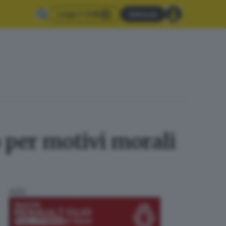
Leggi il GdB
Abbonati
o per motivi morali
ADV