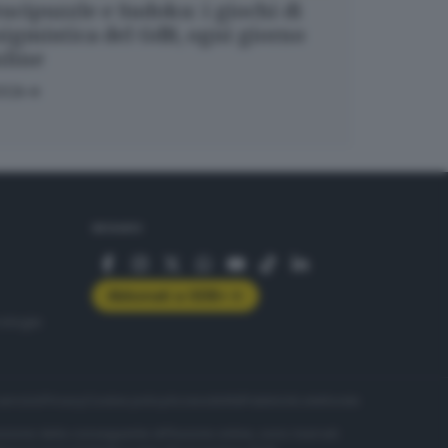
ucipuzzle e Sudoku: i giochi di
igmistica del GdB, ogni giorno
nline
OCA
SEGUICI
Abbonati a GDB+
rologie
servizio
Privacy
Cookie policy
Accessibilità
Pubblicità elettorale
nzione della conseguente diffusione online, sono riservati