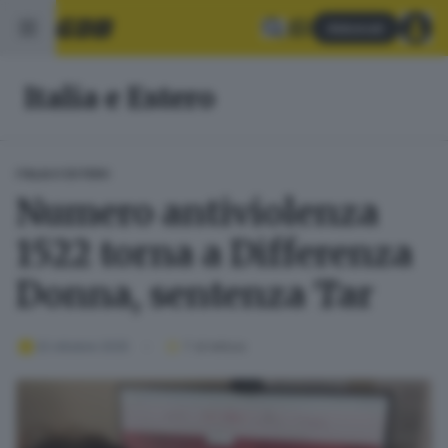
Abbonati
Italia e Estero
ITALIA E ESTERO
Numero antiviolenza
1522 torna a Differenza
Donna, sentenza Tar
22 ottobre 2025
1
' di lettura