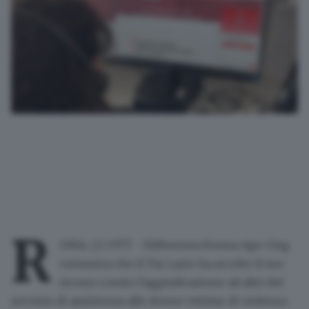
R
OMA, 22 OTT - Differenza Donna Aps-Ong
comunica che il Tar Lazio ha accolto il suo
ricorso contro l'aggiudicazione ad altri del
servizio di assistenza alle donne vittime di violenza