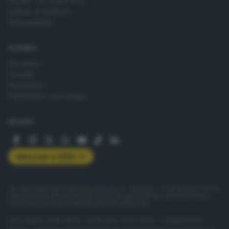
ZOOM - Le vostre foto
Lettere al direttore
Abbonamenti
AZIENDA
Chi siamo
Contatti
Redazione
Pubblicità e necrologie
SEGUICI
Abbonati a GDB+
© Copyright Editoriale Bresciana S.p.A. - Brescia - P.IVA 00272770173
Condizioni di abbonamento
Condizioni generali del servizio
Privacy
Cookie policy
Accessibilità
Pubblicità elettorale
ISSN digital: 2499-099X - ISSN carta: 1590-346X - L'adattamento