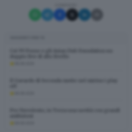
CONDIVIDI
SUGGERITI PER TE
Coi 99 Posse e gli Asian Dub Foundation un
doppio live di alto livello
08.08.2026
Il Gavardo di Seconda mette nel mirino i play
off
08.08.2026
Pro Nuvolento, in Terza una novità con grandi
ambizioni
08.08.2026