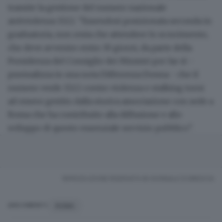
tramite la gestione del numero nazionale
antiviolenza 1522. "Essendosi posizionata seconda in
graduatoria, non resta che attendere lo scorrimento,
che deve avvenire entro 30 giorni, da parte della
Presidenza del Consiglio dei Ministri per far sì -
puntualizza in una nota Differenza Donna - che il
numero verde 1522 contro violenza e stalking torni
ad essere gestito dalla storica associazione con sede a
Roma che ha contribuito alla diffusione e allo
sviluppo di questo essenziale servizio pubblico".
RIPRODUZIONE RISERVATA © GIORNALE DI BRESCIA
ROMA
ARGOMENTI