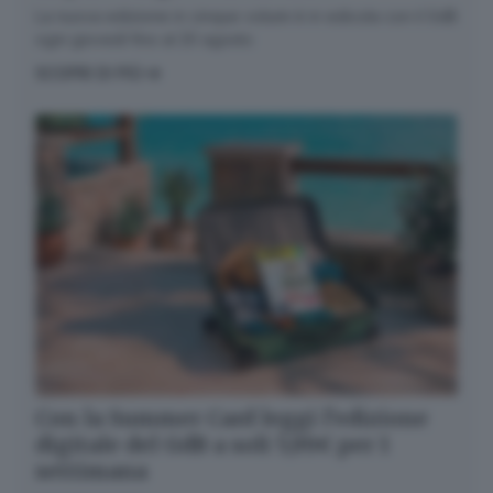
La nuova edizione in cinque volumi è in edicola con il GdB
ogni giovedì fino al 20 agosto
SCOPRI DI PIÙ
Con la Summer Card leggi l’edizione
digitale del GdB a soli 5,99€ per 1
settimana