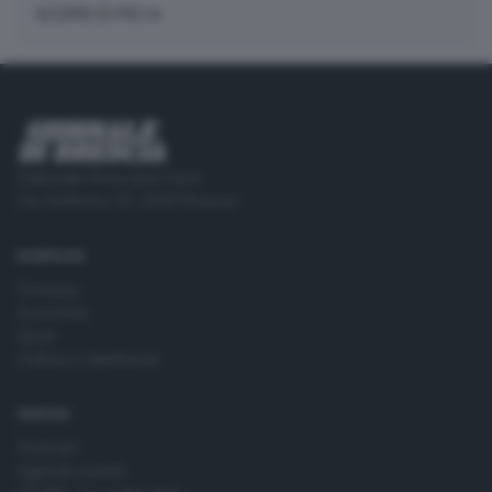
SCOPRI DI PIÙ
Editoriale Bresciana S.p.A.
Via Solferino 22, 25121 Brescia
RUBRICHE
Cronaca
Economia
Sport
Cultura e Spettacoli
SERVIZI
Podcast
Agenda eventi