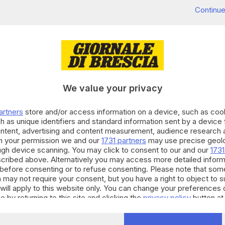
Continue
We value your privacy
artners
store and/or access information on a device, such as co
h as unique identifiers and standard information sent by a device
ontent, advertising and content measurement, audience research 
h your permission we and our
1731 partners
may use precise geolo
ough device scanning. You may click to consent to our and our
1731
cribed above. Alternatively you may access more detailed infor
before consenting or to refuse consenting. Please note that som
 may not require your consent, but you have a right to object to 
will apply to this website only. You can change your preferences 
e by returning to this site and clicking the
privacy policy
button at
l'ingresso nelle Marche-1