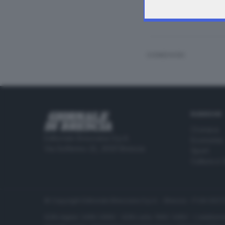
CONDIVIDI
RUBRICHE
Cronaca
Editoriale Bresciana S.p.A.
Economia
Via Solferino 22, 25121 Brescia
Sport
Cultura e 
© Copyright Editoriale Bresciana S.p.A. - Brescia - P.IVA 00
ISSN digital: 2499-099X - ISSN carta: 1590-346X - L'adattamen