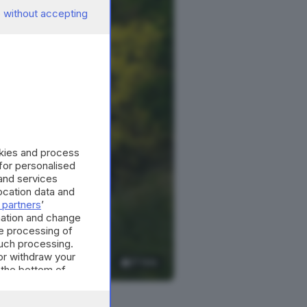
 without accepting
okies and process
 for personalised
and services
cation data and
 partners
’
mation and change
e processing of
such processing.
or withdraw your
17
foto
 the bottom of