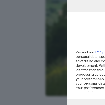
We and our
1731 p
personal data, suc
advertising and c
development. Wit
identification thr
processing as des
your preferences 
your personal data
Your preferences 
consent at any tim
the webpage.
Mille Miglia 2023, 