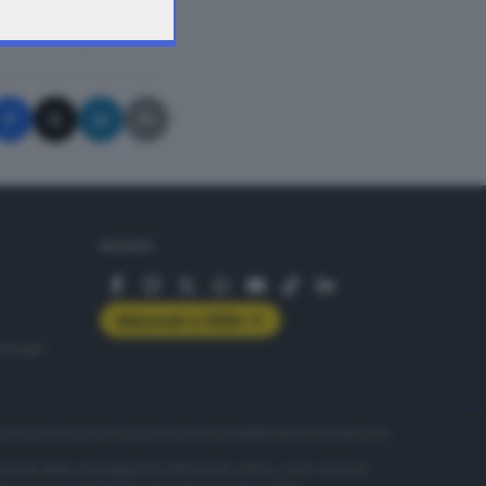
A © GIORNALE DI BRESCIA
SEGUICI
Abbonati a GDB+
rologie
servizio
Privacy
Cookie policy
Accessibilità
Pubblicità elettorale
nzione della conseguente diffusione online, sono riservati