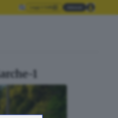
Leggi il GdB
Abbonati
Marche-1