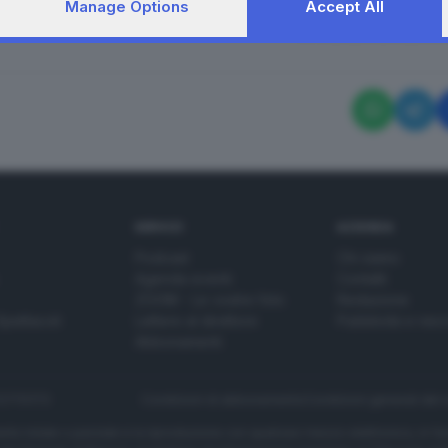
Manage Options
Accept All
RIPRODUZIONE RISERVAT
SERVIZI
AZIENDA
Podcast
Chi siamo
Agenda eventi
Contatti
ZOOM - Le vostre foto
Redazione
Spettacoli
Lettere al direttore
Pubblicità e nec
Abbonamenti
272770173
Condizioni di abbonamento
Condizioni generali del 
to totale o parziale e la riproduzione con qualsiasi mezzo elettronico, in fu