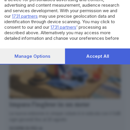
Seguici
advertising and content measurement, audience research
and services development. With your permission we and
our
1731 partners
may use precise geolocation data and
identification through device scanning. You may click to
consent to our and our
1731 partners
’ processing as
described above. Alternatively you may access more
detailed information and change your preferences before
consenting or to refuse consenting. Please note that some
processing of your personal data may not require your
consent, but you have a right to object to such processing.
Manage Options
Accept All
Your preferences will apply to this website only. You can
change your preferences or withdraw your consent at any
time by returning to this site and clicking the
privacy policy
button at the bottom of the webpage.
Impara l’inglese in un mese
La nuova edizione in cinque volumi è in edicola con il GdB
ogni giovedì fino al 20 agosto
SCOPRI DI PIÙ