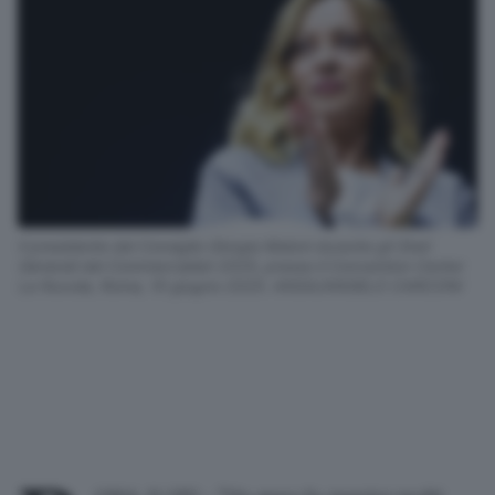
Il presidente del Consiglio Giorgia Meloni durante gli Stati
Generali dei Commercialisti 2025, presso il Convention Center
La Nuvola, Roma, 10 giugno 2025. ANSA/ANGELO CARCONI