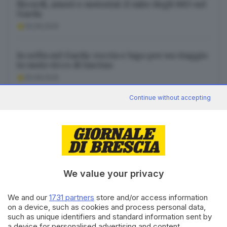
Ricordi, amori e motorini: il mito degli 883 sul
Garda
09.08.2026
In sella sul Garda: roccia e lago per un viaggio
in moto ricco di fascino
09.08.2026
Continue without accepting
Agosto, tanti concerti nei borghi di Gargnano
tra pop, rock e tango
09.08.2026
We value your privacy
We and our
1731 partners
store and/or access information
Canale WhatsApp GDB
on a device, such as cookies and process personal data,
Breaking news in tempo reale
such as unique identifiers and standard information sent by
a device for personalised advertising and content,