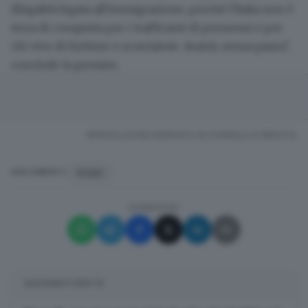
illegalità legata all'immigrazione, perché l'Italia non è
terra di conquista per i trafficanti di permessi e per
chi vive di furbizie e scorciatoie. Avanti, senza paura",
conclude la premier.
RIPRODUZIONE RISERVATA © GIORNALE DI BRESCIA
ROMA
ARGOMENTI
CONDIVIDI
SUGGERITI PER TE