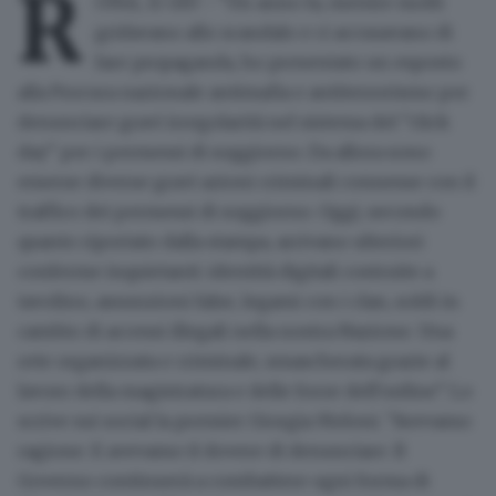
R
OMA, 11 GIU - "Un anno fa, mentre molti
gridavano allo scandalo e ci accusavano di
fare propaganda, ho presentato un esposto
alla Procura nazionale antimafia e antiterrorismo per
denunciare gravi irregolarità nel sistema del "click
day" per i permessi di soggiorno. Da allora sono
emerse diverse gravi azioni criminali connesse con il
traffico dei permessi di soggiorno. Oggi, secondo
quanto riportato dalla stampa, arrivano ulteriori
conferme inquietanti: identità digitali costruite a
tavolino, assunzioni false, legami con i clan, soldi in
cambio di accessi illegali nella nostra Nazione. Una
rete organizzata e criminale, smascherata grazie al
lavoro della magistratura e delle forze dell'ordine". Lo
scrive sui social la premier Giorgia Meloni. "Avevamo
ragione. E avevamo il dovere di denunciare. Il
Governo continuerà a combattere ogni forma di