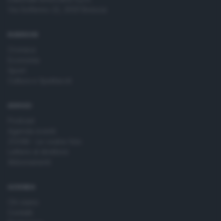
Via Solferino 22, 25121 Brescia
RUBRICHE
Cronaca
Economia
Sport
Cultura e Spettacoli
SERVIZI
Podcast
Agenda eventi
ZOOM - Le vostre foto
Lettere al direttore
Abbonamenti
AZIENDA
Chi siamo
Contatti