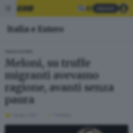
Abbonati
Italia e Estero
ITALIA E ESTERO
Meloni, su truffe
migranti avevamo
ragione, avanti senza
paura
11 giugno 2025
1
' di lettura