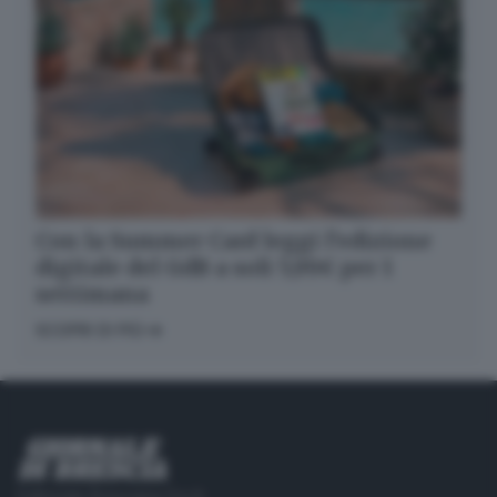
Con la Summer Card leggi l’edizione
digitale del GdB a soli 5,99€ per 1
settimana
SCOPRI DI PIÙ
Editoriale Bresciana S.p.A.