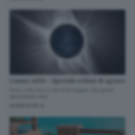
Cosmo 2050 - Speciale eclissi di agosto
Dove, a che ora e in che modo seguire i due grandi
appuntamenti estivi.
SCOPRI DI PIÙ