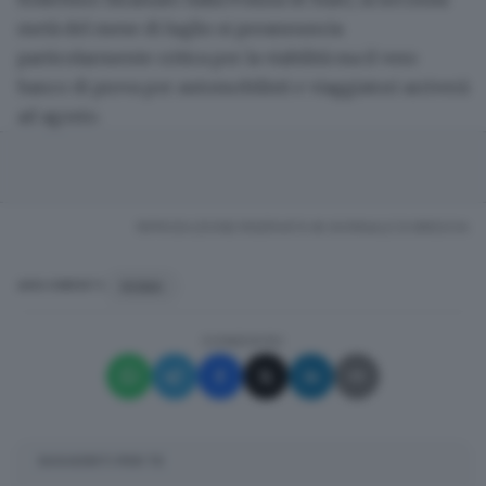
metà del mese di luglio si preannuncia
particolarmente critica per la viabilità ma il vero
banco di prova per automobilisti e viaggiatori arriverà
ad agosto.
RIPRODUZIONE RISERVATA © GIORNALE DI BRESCIA
ROMA
ARGOMENTI
CONDIVIDI
SUGGERITI PER TE