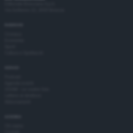
Editoriale Bresciana S.p.A.
Via Solferino 22, 25121 Brescia
RUBRICHE
Cronaca
Economia
Sport
Cultura e Spettacoli
SERVIZI
Podcast
Agenda eventi
ZOOM - Le vostre foto
Lettere al direttore
Abbonamenti
AZIENDA
Chi siamo
Contatti