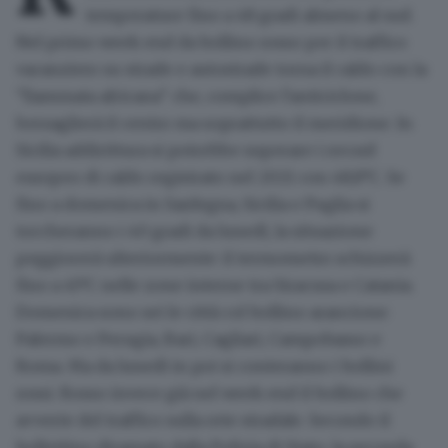
temperature fino a 48 gradi almeno al sud.
Nel primo week end da bollino rosso per il traffico
vacanziero su strade e autostrade torna il caldo con la
"fiammata africana" che, complice l'anticiclone,
bersaglierà il centro ma soprattutto il meridione. In
Sicilia addirittura si potrebbe superare i record
europeo di caldo registrato nel 2021 con 48,8°C. Se
fino a domenica in Sardegna, Sicilia e Puglia si
toccheranno i 40 gradi da lunedì, la situazione
peggiorerà ulteriormente: il termometro schizzerà
fino a 45°C nelle zone interne tra Siracusa e Catania.
Domenica sono sei le città col bollino arancione:
Palermo e Perugia, Bari, Cagliari, Campobasso e
Roma. Ma da lunedì in poi si conteranno i bollini
rossi. Rosso invece già nel week end il bollino che
avverte del traffico sulla rete stradale. Secondo il
bollettino diramato dalla Polizia di Stato, la seconda