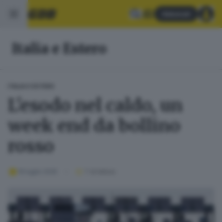
Abbonati
Italia e Estero
ITALIA E ESTERO
L'esodo nel caldo, un
week end da bollino
rosso
19 luglio 2025
1
' di lettura