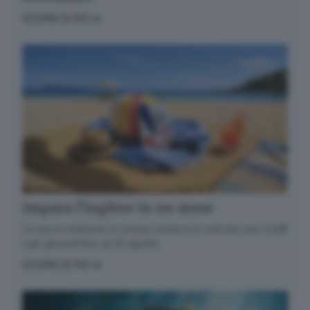
SCOPRI DI PIÙ
Impara l’inglese in un mese
La nuova edizione in cinque volumi è in edicola con il GdB
ogni giovedì fino al 20 agosto
SCOPRI DI PIÙ