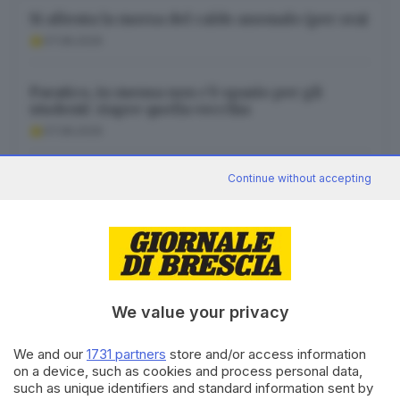
Si allenta la morsa del caldo anomalo (per ora)
07.08.2026
Paratico, in mensa non c’è spazio per gli
studenti: riapre quella vecchia
07.08.2026
Continue without accepting
Sismabonus e crediti falsi: due bresciani
condannati a risarcire lo Stato
07.08.2026
We value your privacy
Canale WhatsApp GDB
We and our
1731 partners
store and/or access information
Breaking news in tempo reale
on a device, such as cookies and process personal data,
such as unique identifiers and standard information sent by