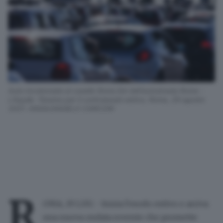
Auto incolonnate al casello Roma Est dell’autostrada Roma -
L'Aquila -Teramo per il controesodo estivo, Roma, 29 agosto
2021. ANSA/ANGELO CARCONI
R
OMA, 19 LUG - Inizia l'esodo estivo e arriva
una nuova ondata rovente che promette