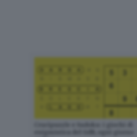
Crucipuzzle e Sudoku: i giochi di
enigmistica del GdB, ogni giorno