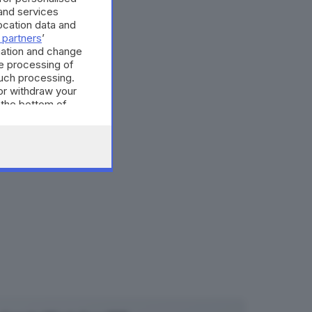
and services
cation data and
 partners
’
mation and change
e processing of
such processing.
or withdraw your
 the bottom of