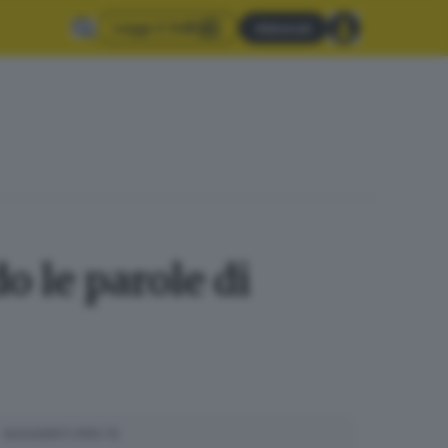
Leggi il GdB
Abbonati
 le parole di
SUGGERITI PER TE