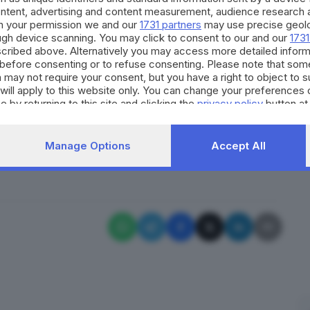
che siamo tutti importanti", e per rafforzare il
ontent, advertising and content measurement, audience research 
h your permission we and our
1731 partners
may use precise geolo
forse oggi il vero leader della nazione. "Facciamo
ough device scanning. You may click to consent to our and our
1731
i ha pubblicato una volta sui suoi social: 'Abbiamo
cribed above. Alternatively you may access more detailed infor
before consenting or to refuse consenting. Please note that som
gentini lottano insieme e uniti, siamo capaci di
 may not require your consent, but you have a right to object to 
 Il merito è di questo gruppo, che è al di sopra dei
will apply to this website only. You can change your preferences 
o che lottano per lo stesso sogno, che è anche il sogno
e by returning to this site and clicking the
privacy policy
button at
Manage Options
Accept All
RIPRODUZIONE RISERVATA © GIORNALE DI BRESCIA