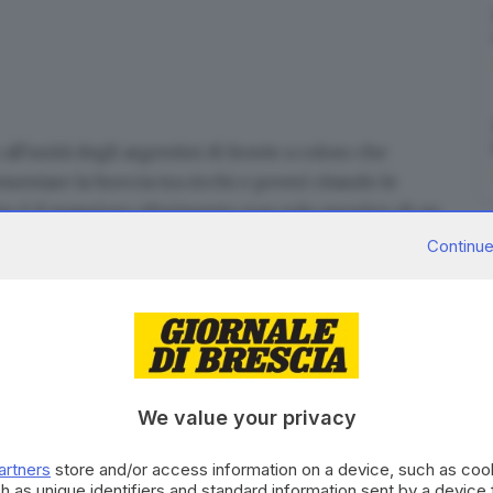
l'unità degli argentini di fronte a coloro che
mentare la breccia tra ricchi e poveri citando le
o è il maggiore riferimento non solo sportivo di un
ivescovo di Buenos Aires, monsignor Jorge García
Continue
 dell'indipendenza, in presenza del presidente Javier
 volte, come società argentina, percorriamo anche noi
 dei continui scontri, della denigrazione di chi pensa
ù vulnerabili, la strada della discriminazione basata su
he alcuni sfruttano per dividerci, per metterci gli uni
We value your privacy
 poveri e, scandalosamente, arricchendo sempre di
n riferimento alla parabola del Buon Samaritano.
artners
store and/or access information on a device, such as co
 un appello all'unità ribadendo che "l'Argentina ha
h as unique identifiers and standard information sent by a device