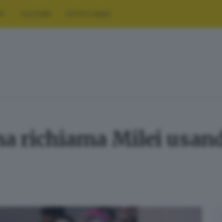
RT
CULTURA
FOTO E VIDEO
a richiama Milei usando