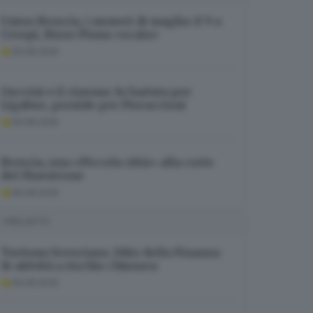
Union Brescia, i numeri di maglia: il 9 a
Crespi, Rizzo Pinna «scala»
06.08.2026
Guccini e il cinema: fu barista per
Ligabue, preside per Pieraccioni
06.08.2026
Brescia, una «Piccola città» alla corte
del Maestrone
06.08.2026
I PIÙ LETTI
Turismo bresciano, blitz della Finanza:
16 attività a rischio chiusura
06.08.2026