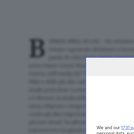
B
UENOS AIRES, 09 LUG - Un richiamo al
mirano a generare divisioni e a incre
parole di colui che in questo moment
intero Paese: Lionel Messi. Lo ha fatto l'arc
Cuerva, nell'omelia del 'Te Deum' per la festa
Milei e delle più alte cariche del governo. "A
strade pericolose. La strada dell'intolleranza,
o è diverso, la strada della crudeltà verso i pi
razza, religione o luogo di residenza. Strade c
contro gli altri, impoverendo sempre di più i
più loro stessi", ha affermato García Cuerva i
We and our
1731 p
L'arcivescovo ha quindi concluso l'omelia con
personal data, suc