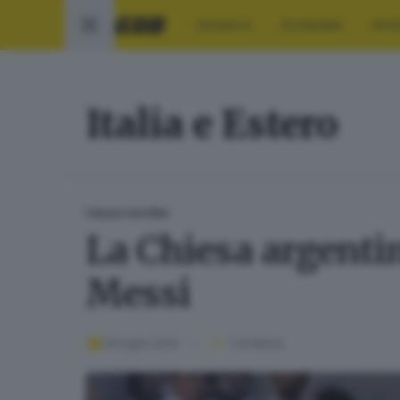
CRONACA
ECONOMIA
SPO
Italia e Estero
ITALIA E ESTERO
La Chiesa argentin
Messi
09 luglio 2026
1
' di lettura