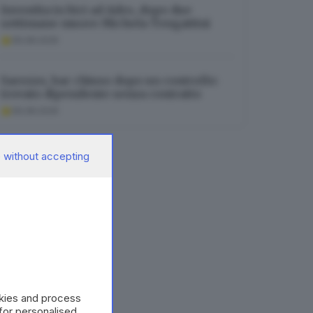
Investita in bici ad Adro, dopo due
settimane muore Michela Tengattini
06.08.2026
Sarezzo, bar chiuso dopo un controllo:
trovato dipendente senza contratto
06.08.2026
 without accepting
okies and process
 for personalised