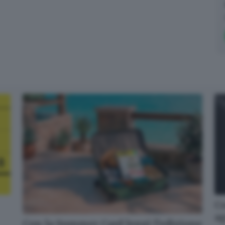
Co
a
Con la Summer Card leggi l’edizione