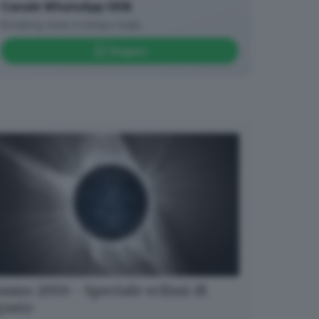
Canale WhatsApp GDB
Breaking news in tempo reale
Seguici
smo 2050 - Speciale eclissi di
gosto