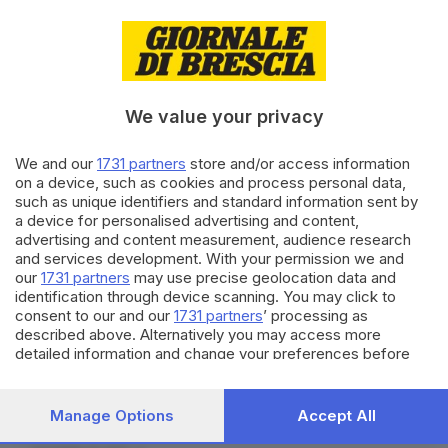
We value your privacy
We and our
1731 partners
store and/or access information
on a device, such as cookies and process personal data,
such as unique identifiers and standard information sent by
a device for personalised advertising and content,
advertising and content measurement, audience research
and services development. With your permission we and
our
1731 partners
may use precise geolocation data and
identification through device scanning. You may click to
consent to our and our
1731 partners
’ processing as
described above. Alternatively you may access more
detailed information and change your preferences before
consenting or to refuse consenting. Please note that some
Con la Summer Card leggi l’edizione
processing of your personal data may not require your
digitale del GdB a soli 5,99€ per 1
consent, but you have a right to object to such processing.
Manage Options
Accept All
settimana
Your preferences will apply to this website only. You can