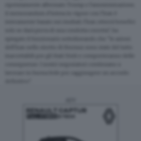
ripetutamente affermato Trump e l'amministrazione,
il memorandum d'intesa in vigore con l'Iran è
interamente basato sui risultati: l'Iran otterrà benefici
solo se darà prova di una condotta corretta", ha
spiegato il funzionario sottolineando che "le azioni
dell'Iran nello stretto di Hormuz sono state del tutto
inaccettabili per gli Stati Uniti e comporteranno delle
conseguenze. I nostri negoziatori continuano a
lavorare in buona fede per raggiungere un accordo
definitivo".
ADV