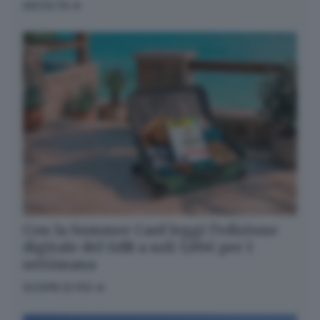
ASCOLTA
Con la Summer Card leggi l’edizione
digitale del GdB a soli 5,99€ per 1
settimana
SCOPRI DI PIÙ