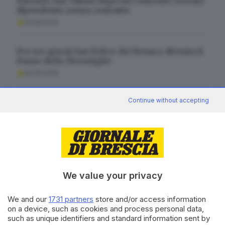
Sarezzo, bar chiuso dopo un controllo: trovato
dipendente senza contratto
06.08.2026
Per tre giorni San Felice del Benaco diventa il
Paese delle Meraviglie
06.08.2026
Continue without accepting
A Gavardo prende forma il giardino inclusivo:
spazi per tutta la comunità
06.08.2026
We value your privacy
Canale WhatsApp GDB
We and our
1731 partners
store and/or access information
Breaking news in tempo reale
on a device, such as cookies and process personal data,
such as unique identifiers and standard information sent by