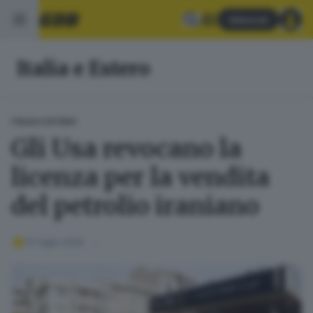
Abbonati
Italia e Estero
ITALIA E ESTERO
Gli Usa revocano la
licenza per la vendita
del petrolio iraniano
07 luglio 2026