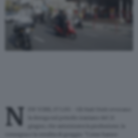
N
EW YORK, 07 LUG - Gli Stati Uniti revocano
la deroga sul petrolio iraniano del 21
giugno, che autorizzava la produzione, la
consegna e la vendita di greggio. "Come hanno