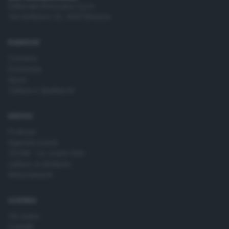
Editoriale Bresciana S.p.A.
Via Solferino 22, 25121 Brescia
RUBRICHE
Cronaca
Economia
Sport
Cultura e Spettacoli
SERVIZI
Podcast
Agenda eventi
ZOOM - Le vostre foto
Lettere al direttore
Abbonamenti
AZIENDA
Chi siamo
Contatti