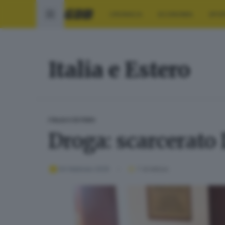
CRONACA
ECONOMIA
SPO
Italia e Estero
ITALIA E ESTERO
Droga: scarcerato 
04 febbraio 2025
1
' di lettura