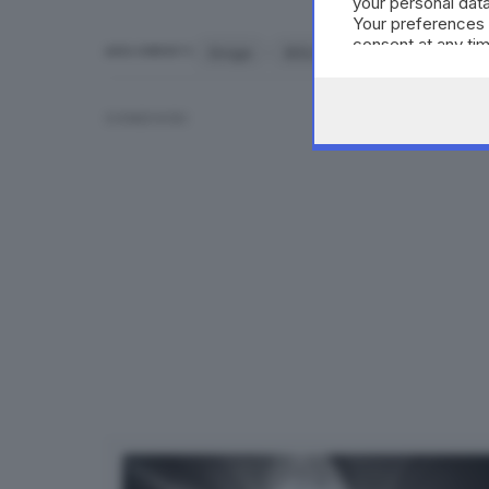
your personal data
Your preferences 
consent at any tim
Droga
BOLOGNA
ARGOMENTI
the webpage.
CONDIVIDI