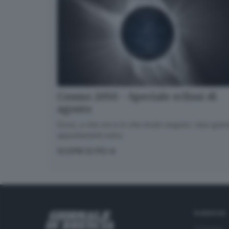
Cosmo 2050 - Speciale eclissi di
agosto
Dove, a che ora e in che modo seguire i due gran
appuntamenti estivi.
SCOPRI DI PIÙ
RUBRICHE
Cronaca