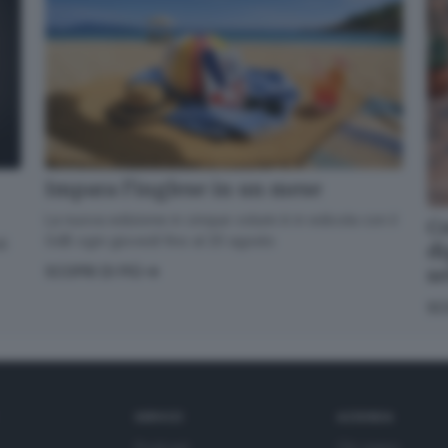
Impara l’inglese in un mese
La nuova edizione in cinque volumi è in edicola con il
Co
GdB ogni giovedì fino al 20 agosto
di
di
s
SCOPRI DI PIÙ
SC
SERVIZI
AZIENDA
Podcast
Chi siamo