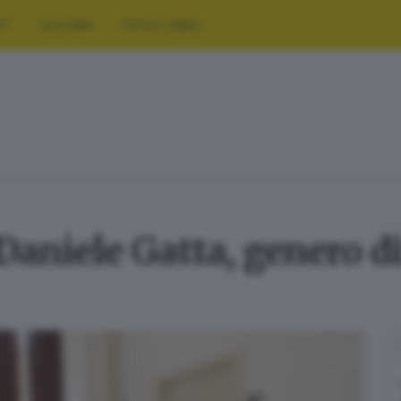
RT
CULTURA
FOTO E VIDEO
Daniele Gatta, genero di