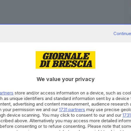
esame di Bologna ha annullato l'ordinanza di
Continue
iele Gatta, a metà gennaio arrestato nell'ambito di
dia di finanza di Reggio Emilia, coordinate dalla Dda
oga. Gatta, 40enne romano, è il genero di Fabrizio
 un episodio risalente al 2021. "Esprimiamo grande
erché il nostro assistito è stato sbattuto in prima
We value your privacy
biti riferimenti alle sue parentele ed enfatizzando
ibuito in alcun modo. La decisione dei giudici di
artners
store and/or access information on a device, such as co
nsurato, forse troppo frettolosamente arrestato",
h as unique identifiers and standard information sent by a device
o Aldo Barduagni, difensori di Gatta, che in mattinata
ontent, advertising and content measurement, audience research 
h your permission we and our
1731 partners
may use precise geolo
e, davanti al collegio di giudici presieduto da
ough device scanning. You may click to consent to our and our
1731
cribed above. Alternatively you may access more detailed infor
before consenting or to refuse consenting. Please note that som
RIPRODUZIONE RISERVATA © GIORNALE DI BRESCIA