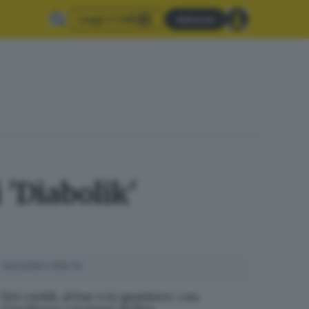
Leggi il GdB
Abbonati
 'Diabolik'
SUGGERITI PER TE
Nei cortili, al bar o in quartiere: con