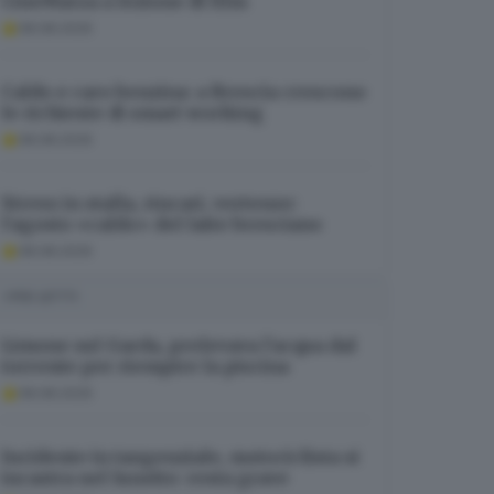
CineMarza a lezione di film
08.08.2026
Caldo e caro benzina: a Brescia crescono
le richieste di smart working
08.08.2026
Stress in stalla, rincari, vertenze:
l’agosto «caldo» del latte bresciano
08.08.2026
I PIÙ LETTI
Limone sul Garda, prelevava l’acqua dal
torrente per riempire la piscina
08.08.2026
Incidente in tangenziale, motociclista si
incastra nel lunotto: resta grave