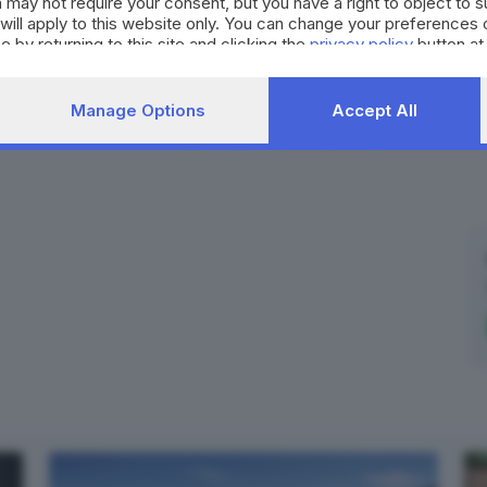
 may not require your consent, but you have a right to object to 
will apply to this website only. You can change your preferences 
e by returning to this site and clicking the
privacy policy
button at
Manage Options
Accept All