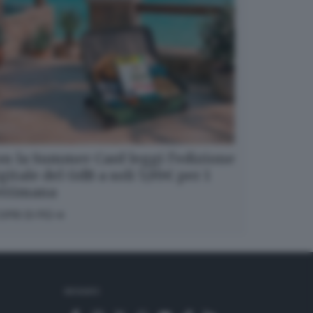
n la Summer Card leggi l’edizione
gitale del GdB a soli 5,99€ per 1
ettimana
OPRI DI PIÙ
SEGUICI