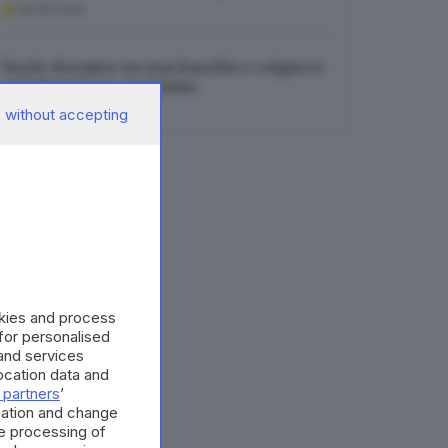
08.08.2026
Vuole dormire su una barella e colpisce
un’infermiera: arrestata
08.08.2026
 without accepting
okies and process
 for personalised
and services
cation data and
 partners
’
mation and change
e processing of