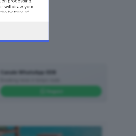
such processing.
or withdraw your
 the bottom of
Canale WhatsApp GDB
Breaking news in tempo reale
Seguici