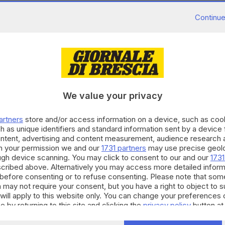
Continue
nni è morta, a Milano, dopo essere stata investita
in zona Fiera. La donna, trasportata dal 118
We value your privacy
sime, è deceduta a Niguarda. Secondo la Polizia Locale
i sta ancora cercando di stabilire se si trovasse a
artners
store and/or access information on a device, such as co
e attraversando sulle strisce.
h as unique identifiers and standard information sent by a device
ontent, advertising and content measurement, audience research 
RIPRODUZIONE RISERVATA © GIORNALE DI BRESCIA
h your permission we and our
1731 partners
may use precise geolo
ough device scanning. You may click to consent to our and our
1731
cribed above. Alternatively you may access more detailed infor
before consenting or to refuse consenting. Please note that som
 may not require your consent, but you have a right to object to 
will apply to this website only. You can change your preferences 
e by returning to this site and clicking the
privacy policy
button at