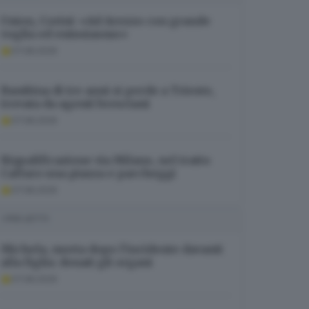
Union, Corini: «Ad Arezzo con grande
voglia ed entusiasmo»
07.08.2026
Bambina di tre anni si perde a Trieste,
trovata da agenti bresciani
07.08.2026
Riqualificazione via Milano, nel tratto
Caffaro una piazza e parcheggi
07.08.2026
I PIÙ LETTI
Michela, morta dopo l’incidente davanti
alla figlia: donati gli organi
07.08.2026