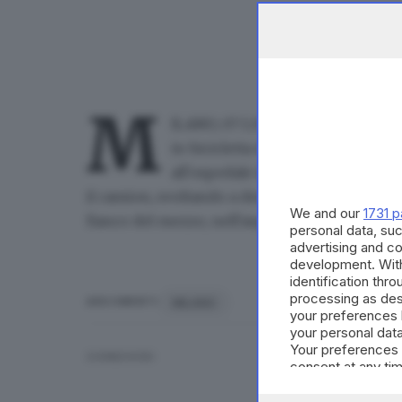
M
ILANO, 07 LUG - Una donna di 67 a
in bicicletta da un mezzo pesante 
all'ospedale in condizioni gravis
il camion, svoltando a destra, non l'ha vista. S
We and our
1731 p
fianco del mezzo, nell'angolo cieco, o se stess
personal data, suc
advertising and c
development. Wit
identification thr
processing as des
MILANO
ARGOMENTI
your preferences 
your personal data
Your preferences 
CONDIVIDI
consent at any tim
the webpage.