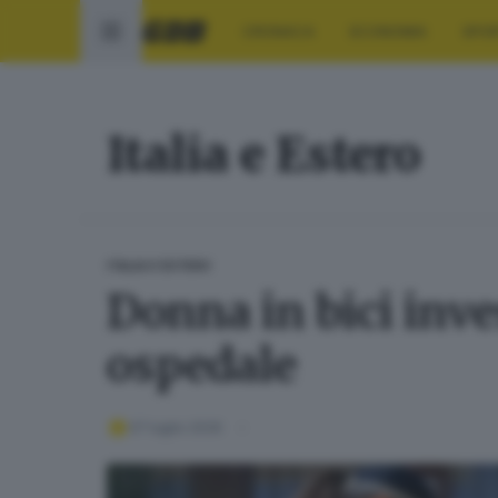
CRONACA
ECONOMIA
SPO
Italia e Estero
ITALIA E ESTERO
Donna in bici inv
ospedale
07 luglio 2026