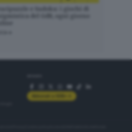
ucipuzzle e Sudoku: i giochi di
igmistica del GdB, ogni giorno
nline
OCA
SEGUICI
Abbonati a GDB+
rologie
servizio
Privacy
Cookie policy
Accessibilità
Pubblicità elettorale