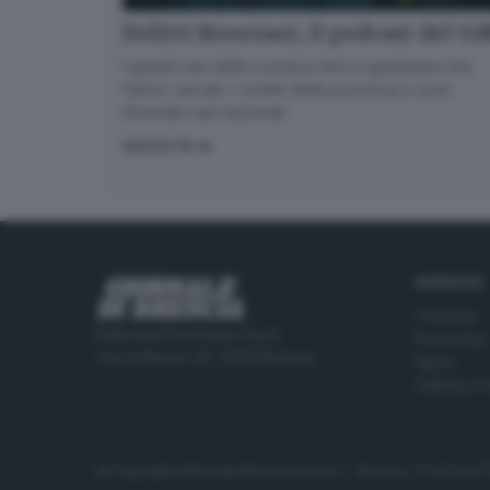
Delitti Bresciani, il podcast del G
I grandi casi della cronaca nera e giudiziaria che
hanno varcato i confini della provincia e sono
diventati casi nazionali
ASCOLTA
RUBRICHE
Cronaca
Editoriale Bresciana S.p.A.
Economia
Via Solferino 22, 25121 Brescia
Sport
Cultura e 
© Copyright Editoriale Bresciana S.p.A. - Brescia - P.IVA 00