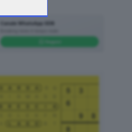
Canale WhatsApp GDB
Breaking news in tempo reale
Seguici