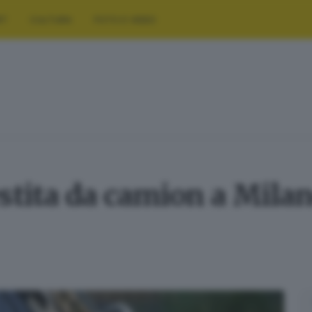
RT
CULTURA
FOTO E VIDEO
estita da camion a Mila