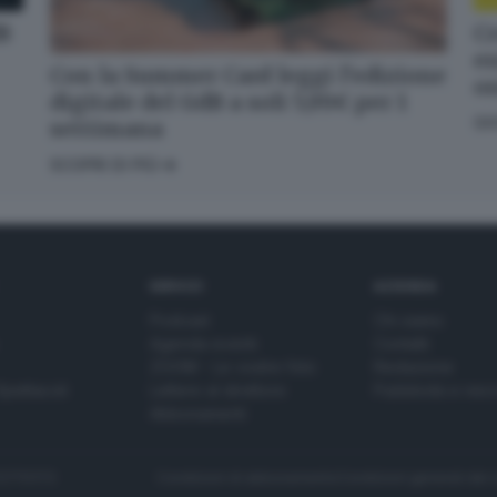
dB
Cr
en
Con la Summer Card leggi l’edizione
o
digitale del GdB a soli 5,99€ per 1
GI
settimana
SCOPRI DI PIÙ
SERVIZI
AZIENDA
Podcast
Chi siamo
Agenda eventi
Contatti
ZOOM - Le vostre foto
Redazione
Spettacoli
Lettere al direttore
Pubblicità e nec
Abbonamenti
272770173
Condizioni di abbonamento
Condizioni generali del 