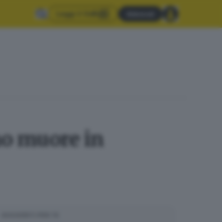
Leggi il GdB
Abbonati
no muore in
SUGGERITI PER TE