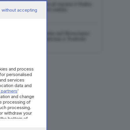
Montichiari, la caccia al varano è finita:
stop alle ricerche del rettile
 without accepting
07.08.2026
Tre incendi nella notte nel Bresciano:
roghi a Cologne, Botticino e Torbole
07.08.2026
okies and process
 for personalised
and services
cation data and
 partners
’
mation and change
e processing of
such processing.
or withdraw your
 the bottom of