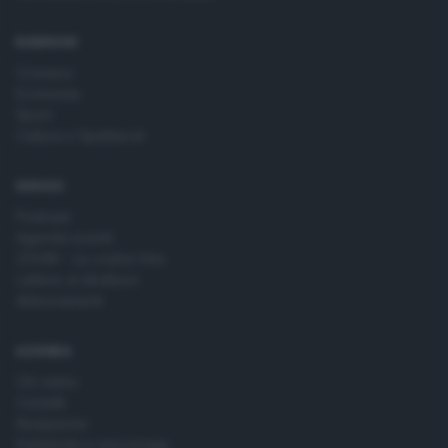
RUBRICHE
Cronaca
Economia
Sport
Cultura e Spettacoli
SERVIZI
Podcast
Agenda eventi
ZOOM - Le vostre foto
Lettere al direttore
Abbonamenti
AZIENDA
Chi siamo
Contatti
Redazione
Pubblicità e necrologie