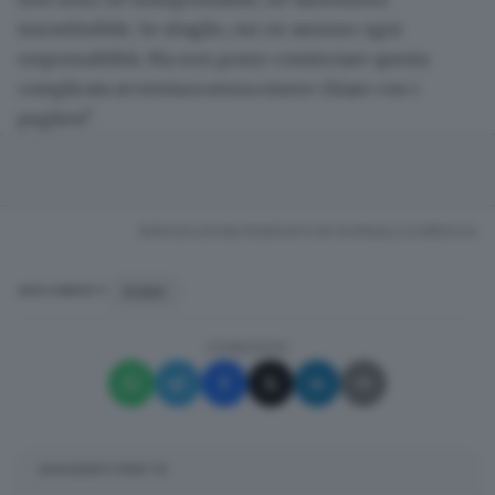
insostituibile. Se sbaglio, me ne assumo ogni
responsabilità. Ma non posso cominciare questa
complicata avventura senza essere chiaro con i
pugliesi".
RIPRODUZIONE RISERVATA © GIORNALE DI BRESCIA
ROMA
ARGOMENTI
CONDIVIDI
SUGGERITI PER TE