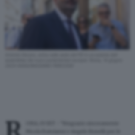
Antonio Decaro, entra nella sede del PD in occasione dell
assemblea dei nuovi parlamentari europei. Roma, 14 giugno
2024 ANSA/MASSIMO PERCOSSI
R
OMA, 03 SET - "Ringrazio sinceramente
Nicola Fratoianni e Angelo Bonelli per le