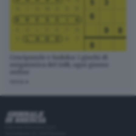
Crucipuzzle e Sudoku: i giochi di
enigmistica del GdB, ogni giorno
online
GIOCA
Editoriale Bresciana S.p.A.
Via Solferino 22, 25121 Brescia