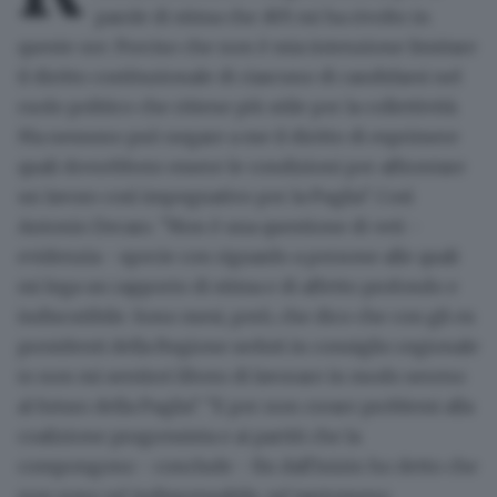
parole di stima che AVS mi ha rivolto in
queste ore. Preciso che non è mia intenzione limitare
il diritto costituzionale di ciascuno di candidarsi nel
ruolo politico che ritiene più utile per la collettività.
Ma nessuno può negare a me il diritto di esprimere
quali dovrebbero essere le condizioni per affrontare
un lavoro così impegnativo per la Puglia". Così
Antonio Decaro. "Non è una questione di veti -
evidenzia - specie con riguardo a persone alle quali
mi lega un rapporto di stima e di affetto profondo e
indiscutibile. Sono mesi, però, che dico che con gli ex
presidenti della Regione seduti in consiglio regionale
io non mi sentirei libero di lavorare in modo sereno
al futuro della Puglia". "E per non creare problemi alla
coalizione progressista e ai partiti che la
compongono - conclude - fin dall'inizio ho detto che
non sono né indispensabile, né tantomeno