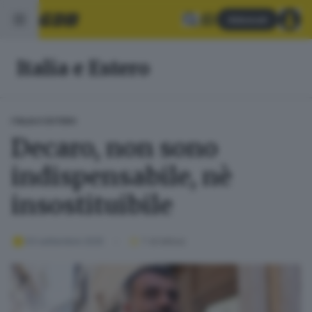
Abbonati
Italia e Estero
ITALIA E ESTERO
Decaro, non sono
indispensabile, nè
insostituibile
03 settembre 2025
1
' di lettura