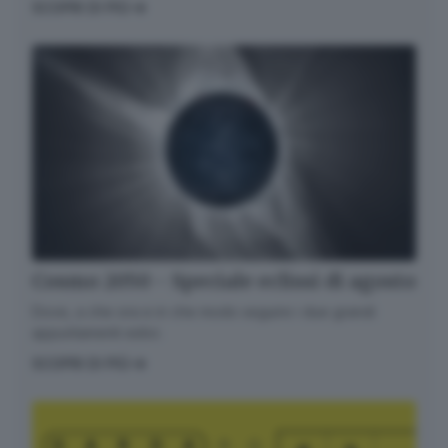
SCOPRI DI PIÙ
Cosmo 2050 - Speciale eclissi di agosto
Dove, a che ora e in che modo seguire i due grandi
appuntamenti estivi.
SCOPRI DI PIÙ