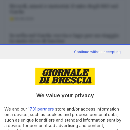
Ricordi, amori e motorini: il mito degli 883 sul
Garda
09.08.2026
In sella sul Garda: roccia e lago per un viaggio
in moto ricco di fascino
09.08.2026
Continue without accepting
Agosto, tanti concerti nei borghi di Gargnano
tra pop, rock e tango
09.08.2026
We value your privacy
We and our
1731 partners
store and/or access information
on a device, such as cookies and process personal data,
Canale WhatsApp GDB
such as unique identifiers and standard information sent by
a device for personalised advertising and content,
Breaking news in tempo reale