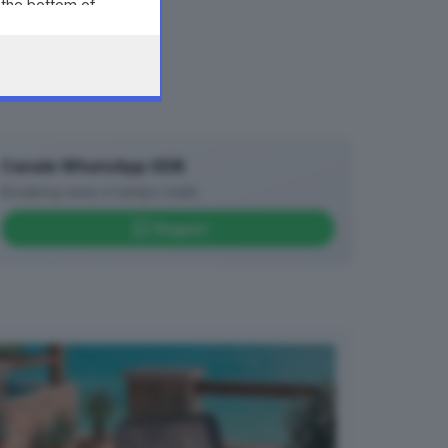
 the bottom of
Canale WhatsApp GDB
Breaking news in tempo reale
Seguici