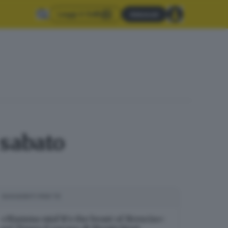
Leggi il GdB
Abbonati
 sabato
SUGGERITI PER TE
«Mamma mia! It’s the beast of Brescia»: