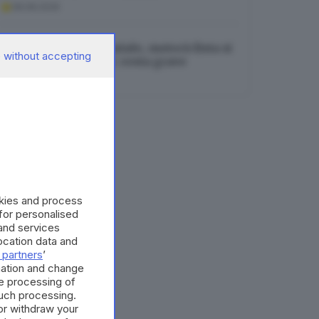
08.08.2026
Incidente in tangenziale, motociclista si
 without accepting
incastra nel lunotto: resta grave
08.08.2026
okies and process
 for personalised
and services
cation data and
 partners
’
mation and change
e processing of
such processing.
or withdraw your