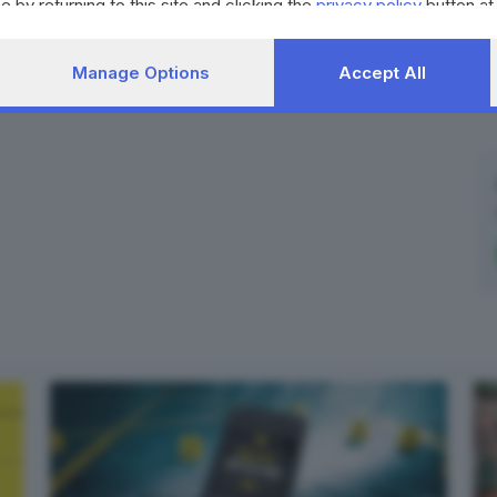
e by returning to this site and clicking the
privacy policy
button at
Manage Options
Accept All