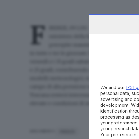
F
IRENZE, 09 LUG - Firenze resta in codi
ministero della Salute conferma il livel
percepite massime, si legge in una not
in tutte e tre le giornate. Nelle ore più calde
venerdì e i 33 gradi sabato, mentre le temper
e 25 gradi, contribuendo ad aumentare il disag
modelli meteorologici, si spiega ancora dal
campo di alta pressione sull'Italia, alimentato
We and our
1731 p
personal data, suc
Toscana resterà interessata da questa config
advertising and c
elevate e condizioni di marcato disagio biocli
development. Wit
identification thr
processing as des
your preferences 
your personal data
FIRENZE
ARGOMENTI
Your preferences 