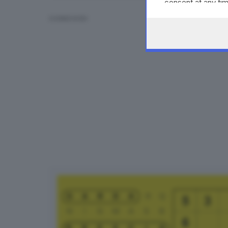
consent at any tim
the webpage.
CONDIVIDI