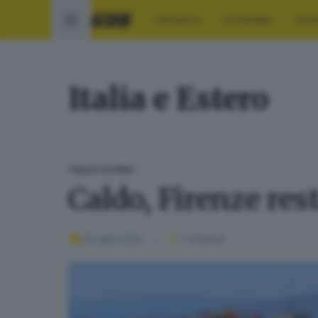
CRONACA
ECONOMIA
SPO
Italia e Estero
ITALIA E ESTERO
Caldo, Firenze res
09 luglio 2026
1
' di lettura