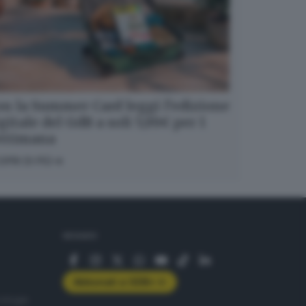
n la Summer Card leggi l’edizione
gitale del GdB a soli 5,99€ per 1
ettimana
OPRI DI PIÙ
SEGUICI
Abbonati a GDB+
rologie