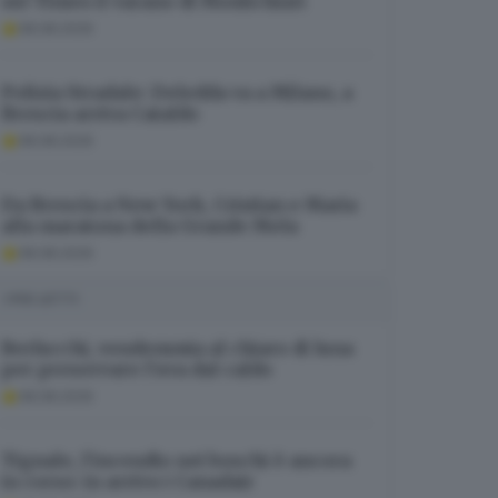
sul Times il varano di Montichiari
08.08.2026
Polizia Stradale: Deledda va a Milano, a
Brescia arriva Cataldo
08.08.2026
Da Brescia a New York, Cristian e Maria
alla maratona della Grande Mela
08.08.2026
I PIÙ LETTI
Berlucchi, vendemmia al chiaro di luna
per preservare l’uva dal caldo
08.08.2026
Tignale, l’incendio nei boschi è ancora
in corso: in arrivo i Canadair