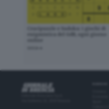
Crucipuzzle e Sudoku: i giochi di
enigmistica del GdB, ogni giorno
online
GIOCA
RUBRICHE
Cronaca
Editoriale Bresciana S.p.A.
Economia
Via Solferino 22, 25121 Brescia
Sport
Cultura e 