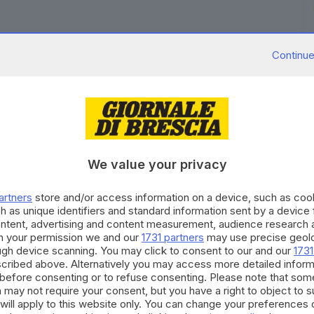
Continue
ce rosso per il caldo. Il nuovo bollettino del
lo più alto per il 9, 10 e 11 luglio. Le temperature
a di Palazzo Vecchio, sono previste fino a 36 gradi
 il termometro potrà raggiungere i 34 gradi giovedì e
ature del mattino resteranno elevate, comprese tra 24
io bioclimatico. Le elaborazioni dei principali
We value your privacy
 Comune, confermano la permanenza di un robusto
 da aria molto calda di origine nordafricana. Anche la
artners
store and/or access information on a device, such as co
h as unique identifiers and standard information sent by a device
urazione almeno fino a sabato, con temperature
ontent, advertising and content measurement, audience research 
matico.
h your permission we and our
1731 partners
may use precise geolo
ough device scanning. You may click to consent to our and our
1731
RIPRODUZIONE RISERVATA © GIORNALE DI BRESCIA
cribed above. Alternatively you may access more detailed infor
before consenting or to refuse consenting. Please note that som
 may not require your consent, but you have a right to object to 
will apply to this website only. You can change your preferences 