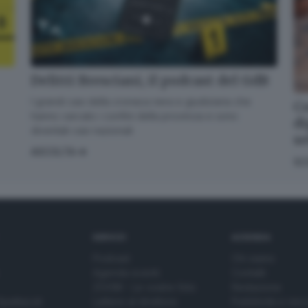
Delitti Bresciani, il podcast del GdB
I grandi casi della cronaca nera e giudiziaria che
Co
hanno varcato i confini della provincia e sono
di
diventati casi nazionali
s
ASCOLTA
SC
SERVIZI
AZIENDA
Podcast
Chi siamo
Agenda eventi
Contatti
ZOOM - Le vostre foto
Redazione
Spettacoli
Lettere al direttore
Pubblicità e nec