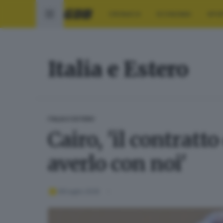
CRONACA
ECONOMIA
SPO
Italia e Estero
ITALIA E ESTERO
Cairo, 'il contratt
averlo con noi'
08 luglio 2026