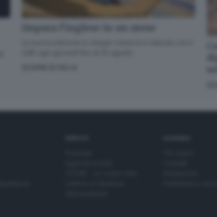
Impara l’inglese in un mese
La nuova edizione in cinque volumi è in edicola con il
Co
GdB ogni giovedì fino al 20 agosto
di
di
s
SCOPRI DI PIÙ
SC
SERVIZI
AZIENDA
Podcast
Chi siamo
Agenda eventi
Contatti
ZOOM - Le vostre foto
Redazione
Spettacoli
Lettere al direttore
Pubblicità e nec
Abbonamenti