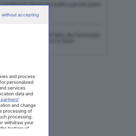
Gardaland, nuovo incendio a pochi metri
dalle attrazioni
 without accepting
07.08.2026
Sismabonus e crediti falsi: due bresciani
condannati a risarcire lo Stato
07.08.2026
okies and process
 for personalised
and services
cation data and
 partners
’
mation and change
e processing of
such processing.
or withdraw your
 the bottom of