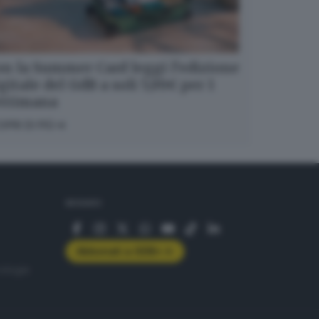
n la Summer Card leggi l’edizione
gitale del GdB a soli 5,99€ per 1
ettimana
OPRI DI PIÙ
SEGUICI
Abbonati a GDB+
rologie