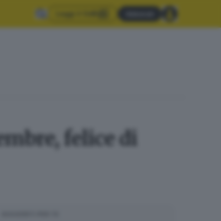
Leggi il GdB
Abbonati
embre, felice di
SUGGERITI PER TE