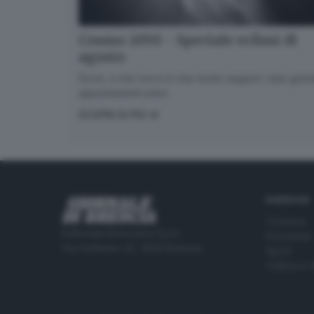
Cosmo 2050 - Speciale eclissi di
agosto
Dove, a che ora e in che modo seguire i due gran
appuntamenti estivi.
SCOPRI DI PIÙ
RUBRICHE
Cronaca
Editoriale Bresciana S.p.A.
Economia
Via Solferino 22, 25121 Brescia
Sport
Cultura e 