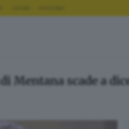
RT
CULTURA
FOTO E VIDEO
o di Mentana scade a dic