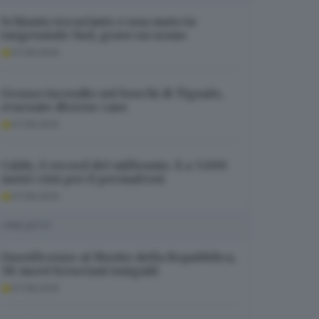
Schianto tra un’auto e una moto in
tangenziale Sud, grave un uomo
07.08.2026
Grosso incendio nei boschi di Tignale,
evacuate diverse case
07.08.2026
Caldo, è record del millennio. E a 3.000
metri crisi per il permafrost
07.08.2026
I PIÙ LETTI
Onorificenze al Merito della Repubblica,
38 nuovi bresciani insigniti
07.08.2026