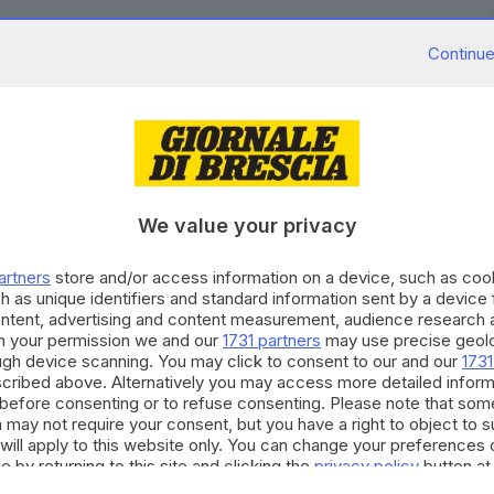
Continue
Mentana scade il 31 dicembre 2026. Lui sa che da
e un rapporto amicale da tantissimi anni e quindi,
mpre felice di averlo con noi. Ci vedremo più a
We value your privacy
sua ci sarà interesse a continuare con noi o a fare
Urbano Cairo, alla presentazione dei palinsesti a
artners
store and/or access information on a device, such as co
h as unique identifiers and standard information sent by a device
ontent, advertising and content measurement, audience research 
h your permission we and our
1731 partners
may use precise geolo
RIPRODUZIONE RISERVATA © GIORNALE DI BRESCIA
ough device scanning. You may click to consent to our and our
1731
cribed above. Alternatively you may access more detailed infor
before consenting or to refuse consenting. Please note that som
 may not require your consent, but you have a right to object to 
will apply to this website only. You can change your preferences 
e by returning to this site and clicking the
privacy policy
button at