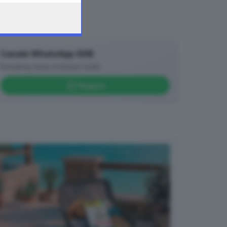
Canale WhatsApp GDB
Breaking news in tempo reale
Seguici