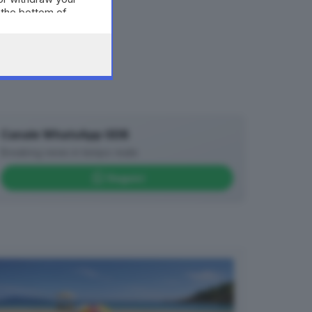
 the bottom of
Canale WhatsApp GDB
Breaking news in tempo reale
Seguici