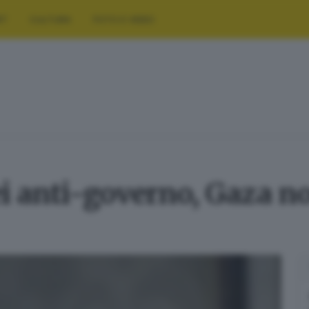
RT
CULTURA
FOTO E VIDEO
ei anti-governo, Gaza no