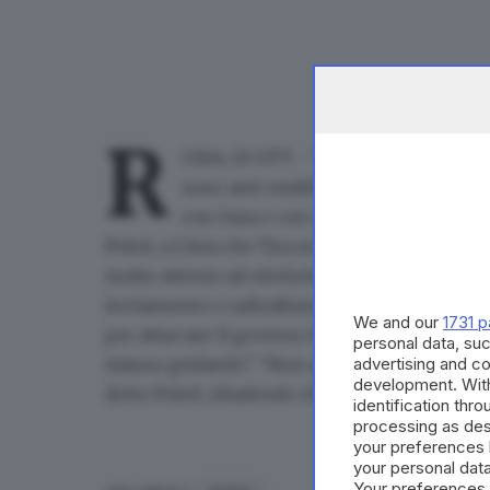
R
OMA, 03 OTT - "Molti dimostranti 
sono anti establishment, sono anti-g
con Gaza e con i palestinesi". Lo ha 
Peled, a L'Aria che Tira su La7, rispondendo a
molto attento ad etichettare l'antisemitismo, 
incitamento e radicalismo, e anche anarchici f
We and our
1731 p
per attaccare il governo italiano. Gridano 'P
personal data, suc
stanno gridando". "Non abbiamo trovato nessu
advertising and c
development. Wit
detto Peled, ribadendo che la Flotilla era una
identification thr
processing as des
your preferences 
your personal data
Your preferences 