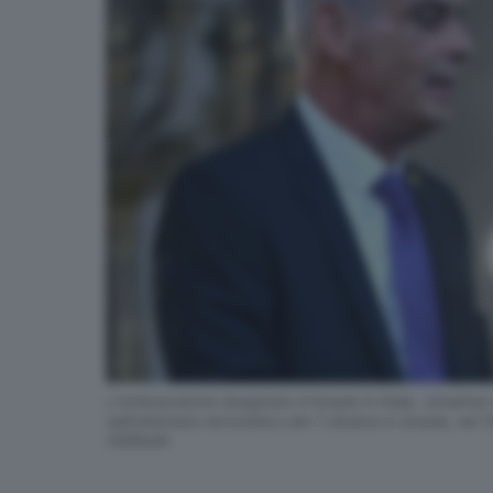
L'ambasciatore designato d'Israele in Italia, Jonath
dall’attentato terroristico del 7 ottobre in Israele,
FERRARI