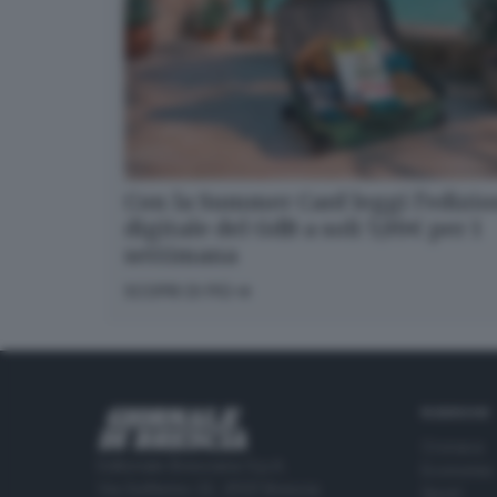
Con la Summer Card leggi l’edizi
digitale del GdB a soli 5,99€ per 1
settimana
SCOPRI DI PIÙ
RUBRICHE
Cronaca
Editoriale Bresciana S.p.A.
Economia
Via Solferino 22, 25121 Brescia
Sport