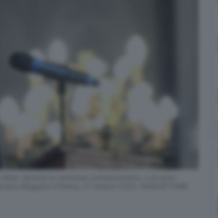
an Peled, durante la cerimonia commemorativa, a un anno
 nel Tempio Maggiore di Roma, 07 ottobre 2024. ANSA/ETTORE