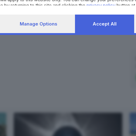
e by returning to this site and clicking the
privacy policy
button at
Manage Options
Accept All