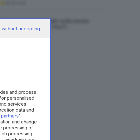
06.08.2026
Brescia, mai così caldo nella storia:
toccato il record di +39,4°C
 without accepting
06.08.2026
okies and process
 for personalised
and services
cation data and
 partners
’
mation and change
e processing of
such processing.
or withdraw your