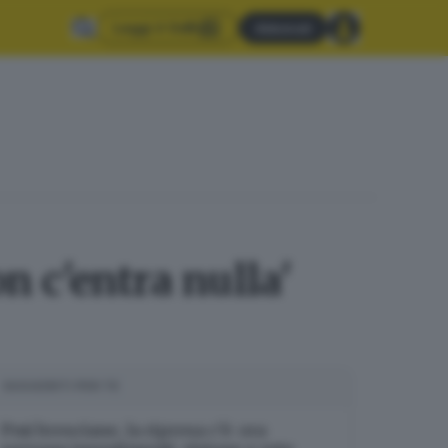
Leggi il GdB
Abbonati
n c'entra nulla'
SUGGERITI PER TE
Pmi bresciane, la ripresa c’è: ora