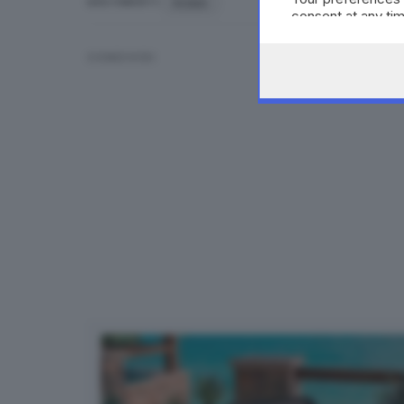
ROMA
ARGOMENTI
consent at any tim
the webpage.
CONDIVIDI