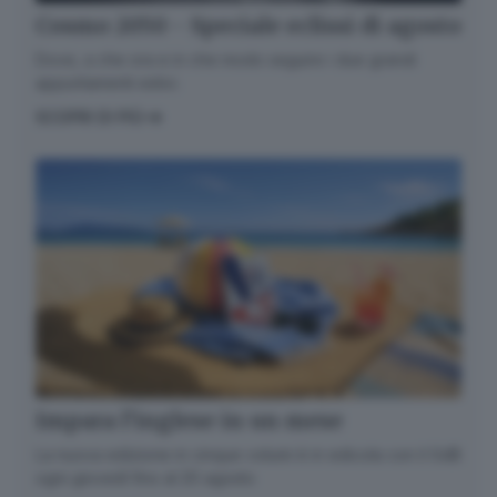
Cosmo 2050 - Speciale eclissi di agosto
Dove, a che ora e in che modo seguire i due grandi
appuntamenti estivi.
SCOPRI DI PIÙ
Impara l’inglese in un mese
La nuova edizione in cinque volumi è in edicola con il GdB
ogni giovedì fino al 20 agosto