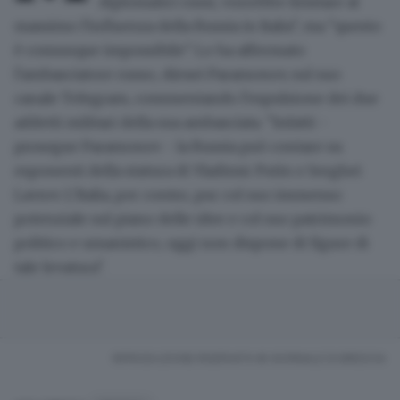
diplomatici russi, vorrebbe limitare al
massimo l'influenza della Russia in Italia", ma "questo
è comunque impossibile". Lo ha affermato
l'ambasciatore russo, Alexei Paramonov, sul suo
canale Telegram, commentando l'espulsione dei due
addetti militari della sua ambasciata. "Infatti -
prosegue Paramonov - la Russia può contare su
esponenti della statura di Vladimir Putin e Serghei
Lavrov. L'Italia, per contro, pur col suo immenso
potenziale sul piano delle idee e col suo patrimonio
politico e umanistico, oggi non dispone di figure di
tale levatura".
RIPRODUZIONE RISERVATA © GIORNALE DI BRESCIA