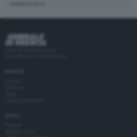
SCOPRI DI PIÙ
Editoriale Bresciana S.p.A.
Via Solferino 22, 25121 Brescia
RUBRICHE
Cronaca
Economia
Sport
Cultura e Spettacoli
SERVIZI
Podcast
Agenda eventi