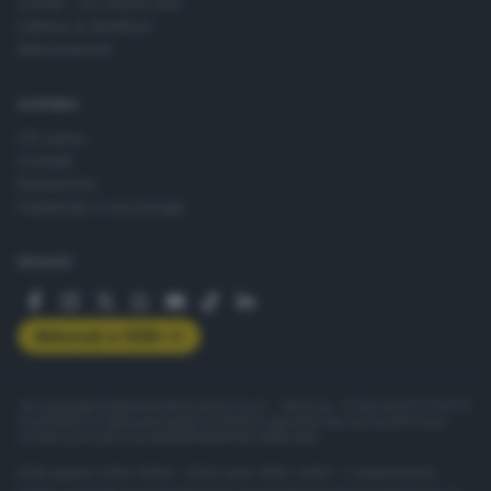
ZOOM - Le vostre foto
Lettere al direttore
Abbonamenti
AZIENDA
Chi siamo
Contatti
Redazione
Pubblicità e necrologie
SEGUICI
Abbonati a GDB+
© Copyright Editoriale Bresciana S.p.A. - Brescia - P.IVA 00272770173
Condizioni di abbonamento
Condizioni generali del servizio
Privacy
Cookie policy
Accessibilità
Pubblicità elettorale
ISSN digital: 2499-099X - ISSN carta: 1590-346X - L'adattamento