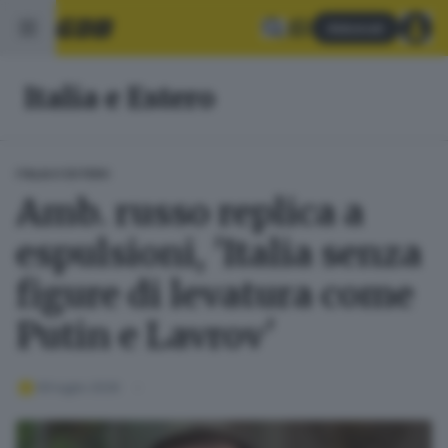
Abbonati
Italia e Estero
ITALIA E ESTERO
Amb. russo replica a
espulsioni, 'Italia senza
figure di levatura come
Putin e Lavrov'
09 luglio 2026