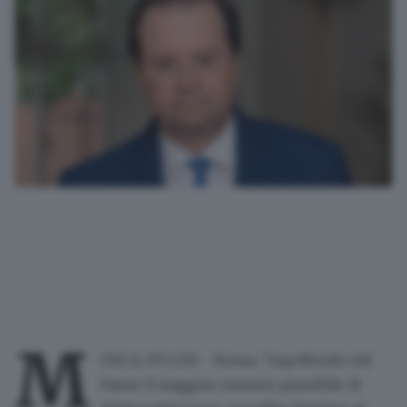
M
OSCA, 09 LUG - Roma, "espellendo dal
Paese il maggior numero possibile di