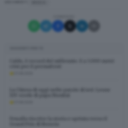
MOSCA
ARGOMENTI
CONDIVIDI
SUGGERITI PER TE
Caldo, è record del millennio. E a 3.000 metri
crisi per il permafrost
07.08.2026
La Chiesa di oggi nelle parole di ieri: Leone
XIV erede di papa Montini
07.08.2026
Doualla riscrive la storia e sprinta verso il
Grand Prix di Brescia