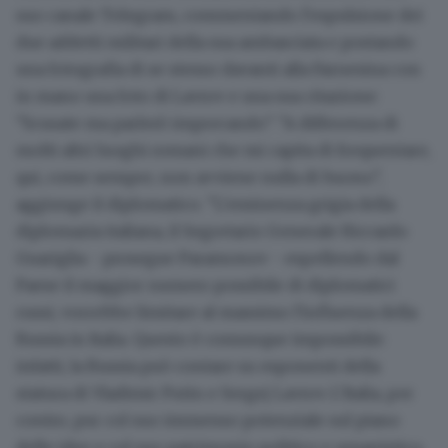
suo canale Telegram, commentando l'espulsione dei
due addetti militari della sua ambasciata e postando
una fotografia di se stesso davanti alla Farnesina con
in mano una foto di Lavrov e una sua citazione:
"Scusate ma parlerò imprecando". "A differenza di
molti altri luoghi romani che mi capita di frequentare,
qui, come sempre, non avviene nulla di buono",
aggiunge il diplomatico. "L'eminenza grigia della
diplomazia italiana, il Segretario Generale Riccardo
Guariglia - prosegue Paramonov - espellendo dal
Paese il maggior numero possibile di diplomatici
russi, vorrebbe limitare al massimo l'influenza della
Russia in Italia. Questo è comunque impossibile:
infatti, la Russia può contare su esponenti della
statura di Vladimir Putin e Sergej Lavrov. L'Italia, per
contro, pur col suo immenso potenziale sul piano
delle idee e col suo patrimonio politico e umanistico,