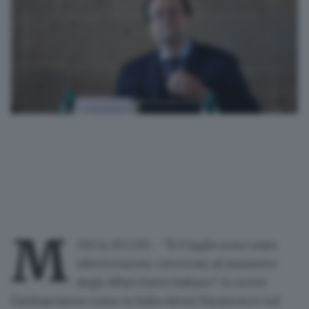
M
OSCA, 09 LUG - "Il 9 luglio sono stato
ulteriormente convocato al ministero
degli Affari Esteri italiano": lo scrive
l'ambasciatore russo in Italia Alexei Paramonov sul