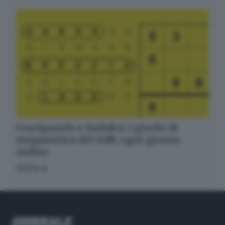
Crucipuzzle e Sudoku: i giochi di
enigmistica del GdB, ogni giorno
online
GIOCA