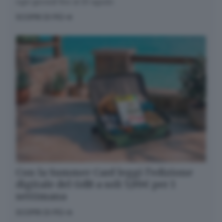
ogni giovedì fino al 20 agosto
SCOPRI DI PIÙ
Con la Summer Card leggi l’edizione
digitale del GdB a soli 5,99€ per 1
settimana
SCOPRI DI PIÙ