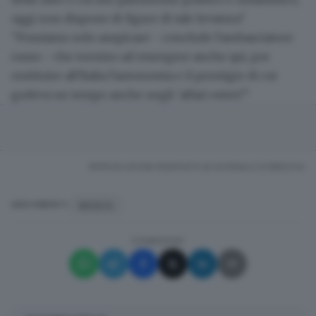
oggi non dispone di figure di tale levatura".
"Possiamo solo auspicare - conclude l'ambasciatore
russo - che tornino ad emergere anche qui, per
restituire all'Italia l'autonomia e il prestigio di cui
godeva un tempo anche negli 'affari esteri'".
RIPRODUZIONE RISERVATA © GIORNALE DI BRESCIA
MOSCA
ARGOMENTI
CONDIVIDI