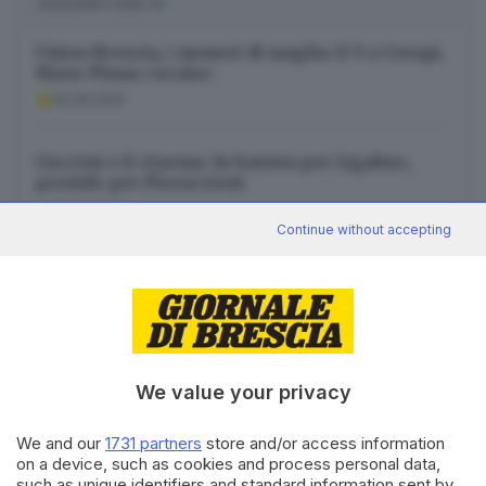
SUGGERITI PER TE
Union Brescia, i numeri di maglia: il 9 a Crespi,
Rizzo Pinna «scala»
06.08.2026
Guccini e il cinema: fu barista per Ligabue,
preside per Pieraccioni
06.08.2026
Continue without accepting
Brescia, una «Piccola città» alla corte del
Maestrone
06.08.2026
We value your privacy
We and our
1731 partners
store and/or access information
on a device, such as cookies and process personal data,
Canale WhatsApp GDB
such as unique identifiers and standard information sent by