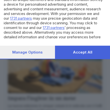
Breaking news in tempo reale
a device for personalised advertising and content,
advertising and content measurement, audience research
Seguici
and services development. With your permission we and
our
1731 partners
may use precise geolocation data and
identification through device scanning. You may click to
consent to our and our
1731 partners
’ processing as
described above. Alternatively you may access more
detailed information and change your preferences before
consenting or to refuse consenting. Please note that some
processing of your personal data may not require your
consent, but you have a right to object to such processing.
Manage Options
Accept All
Your preferences will apply to this website only. You can
change your preferences or withdraw your consent at any
time by returning to this site and clicking the
privacy policy
button at the bottom of the webpage.
Impara l’inglese in un mese
La nuova edizione in cinque volumi è in edicola con il GdB