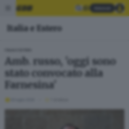
Abbonati
Italia e Estero
ITALIA E ESTERO
Amb. russo, 'oggi sono
stato convocato alla
Farnesina'
09 luglio 2026
1
' di lettura