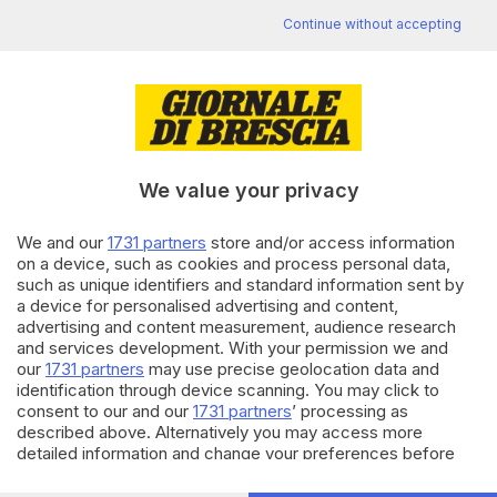
Continue without accepting
SUGGERITI PER TE
Guida in maniera sospetta sulla BreBeMi:
arrestato con la cocaina
08.08.2026
We value your privacy
Incidente in tangenziale, motociclista si
incastra nel lunotto: resta grave
We and our
1731 partners
store and/or access information
on a device, such as cookies and process personal data,
08.08.2026
such as unique identifiers and standard information sent by
a device for personalised advertising and content,
advertising and content measurement, audience research
Villa Carcina, prescuola alla primaria e bus
and services development. With your permission we and
potenziati alle medie
our
1731 partners
may use precise geolocation data and
08.08.2026
identification through device scanning. You may click to
consent to our and our
1731 partners
’ processing as
described above. Alternatively you may access more
detailed information and change your preferences before
consenting or to refuse consenting. Please note that some
processing of your personal data may not require your