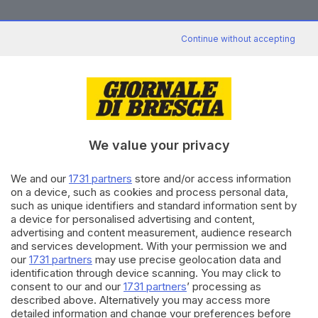
Continue without accepting
Canale WhatsApp GDB
Breaking news in tempo reale
Seguici
We value your privacy
We and our
1731 partners
store and/or access information
on a device, such as cookies and process personal data,
such as unique identifiers and standard information sent by
a device for personalised advertising and content,
advertising and content measurement, audience research
and services development. With your permission we and
our
1731 partners
may use precise geolocation data and
identification through device scanning. You may click to
consent to our and our
1731 partners
’ processing as
described above. Alternatively you may access more
detailed information and change your preferences before