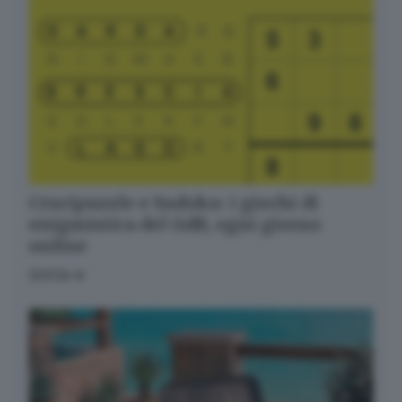
Crucipuzzle e Sudoku: i giochi di
enigmistica del GdB, ogni giorno
online
GIOCA