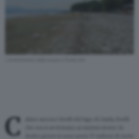
L'arretramento della acque a Punta Grò
C
alano ancora i livelli del lago di Garda
, livelli
che ora si avvicinano ai minimi storici. In
dodici giorni si sono persi 37 milioni di metri