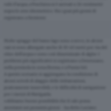
cubi d'acqua, a Peschiera si è arrivati a 26 centimetri
sopra lo zero idrometrico. Ma i guai più grossi di
registrano a Sirmione.
Molte
spiagge del basso lago sono a secco
, in alcuni
casi si sono allungate anche di 30-40 metri per via del
ritiro dell'acqua e sono così disseminate di alghe. I
problemi più significativi si registrano a
Desenzano
,
nella penisola in zona Brema, e a Punta Grò.
A questo scenario si aggiungano la condizione di
alcuni
scivoli di alaggio delle imbarcazioni
,
praticamente inservibili, e le difficoltà di navigazione
per i mezzi di Navigarda.
«Abbiamo buone possibilità che il calo possa
arrestarsi nei prossimi giorni - ha detto Luciano