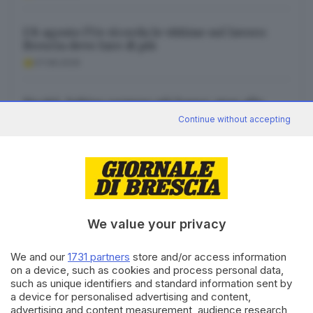
L’8 agosto l’Ue ricorda le vittime sul lavoro:
Brescia deve fare di più
07.08.2026
Siccità, Sebino sempre più basso: stop alle
motonavi anche a Marone
Continue without accepting
07.08.2026
We value your privacy
Canale WhatsApp GDB
Breaking news in tempo reale
We and our
1731 partners
store and/or access information
on a device, such as cookies and process personal data,
Seguici
such as unique identifiers and standard information sent by
a device for personalised advertising and content,
advertising and content measurement, audience research