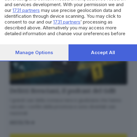
and services development. With your permission we and
our
1731 partners
may use precise geolocation data and
identification through device scanning. You may click to
consent to our and our
1731 partners
’ processing as
described above. Alternatively you may access more
detailed information and change your preferences before
consenting or to refuse consenting. Please note that some
processing of your personal data may not require your
consent, but you have a right to object to such processing.
Manage Options
Accept All
Your preferences will apply to this website only. You can
change your preferences or withdraw your consent at any
time by returning to this site and clicking the
privacy policy
button at the bottom of the webpage.
Delitti Bresciani, il podcast del GdB
I grandi casi della cronaca nera e giudiziaria che hanno
varcato i confini della provincia e sono diventati casi
nazionali
ASCOLTA