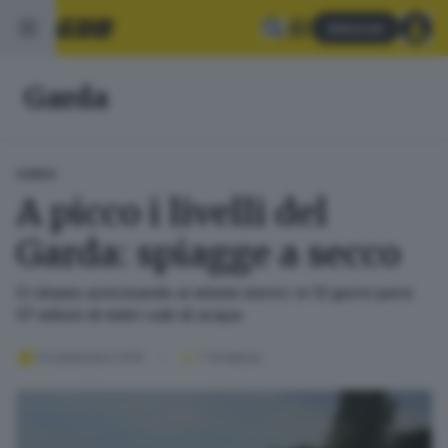
Abbonati
Garda
GARDA
A picco i livelli del
Garda: spiagge a secco
Ci stiamo avvicinando ai minimi storici: in 12 giorni persi
37 milioni di metri cubi di acqua
13 settembre 2015
1
' di lettura