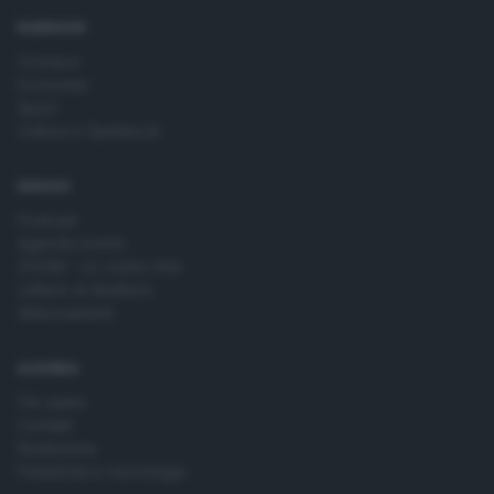
RUBRICHE
Cronaca
Economia
Sport
Cultura e Spettacoli
SERVIZI
Podcast
Agenda eventi
ZOOM - Le vostre foto
Lettere al direttore
Abbonamenti
AZIENDA
Chi siamo
Contatti
Redazione
Pubblicità e necrologie