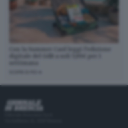
Con la Summer Card leggi l’edizione
digitale del GdB a soli 5,99€ per 1
settimana
SCOPRI DI PIÙ
Editoriale Bresciana S.p.A.
Via Solferino 22, 25121 Brescia