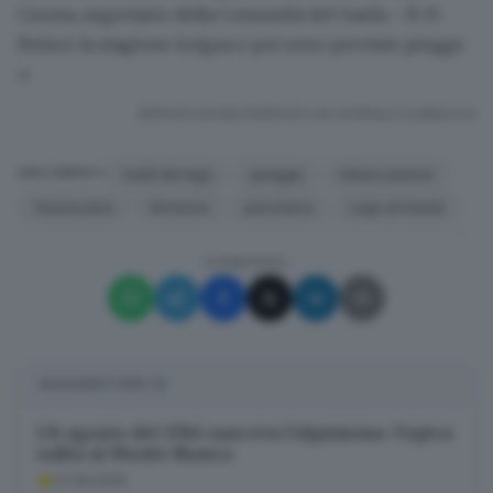
Ceresa, segretario della Comunità del Garda -. Il 15
finisce la stagione irrigua e poi sono previste piogge
»
RIPRODUZIONE RISERVATA © GIORNALE DI BRESCIA
livelli del lago
spiagge
imbarcazione
ARGOMENTI
Desenzano
Sirmione
peschiera
Lago di Garda
CONDIVIDI
SUGGERITI PER TE
L’8 agosto del 1786 nasceva l’alpinismo: l’epica
salita al Monte Bianco
07.08.2026