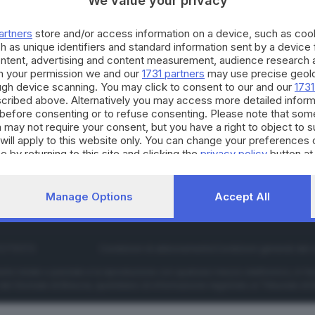
We value your privacy
artners
store and/or access information on a device, such as co
h as unique identifiers and standard information sent by a device
ontent, advertising and content measurement, audience research 
h your permission we and our
1731 partners
may use precise geolo
ough device scanning. You may click to consent to our and our
1731
cribed above. Alternatively you may access more detailed infor
before consenting or to refuse consenting. Please note that som
 may not require your consent, but you have a right to object to 
SERVIZI
AZIENDA
will apply to this website only. You can change your preferences 
Podcast
Chi siamo
e by returning to this site and clicking the
privacy policy
button at
Agenda eventi
Contatti
ZOOM - Le vostre foto
Redazione
Spettacoli
Lettere al direttore
Pubblicità e nec
Manage Options
Accept All
Abbonamenti
272770173
Condizioni di abbonamento
Condizioni generali del 
to totale o parziale e la riproduzione con qualsiasi mezzo elettronico, in fu
e del Giornale di Brescia, quotidiano di informazione registrato al Tribunale 