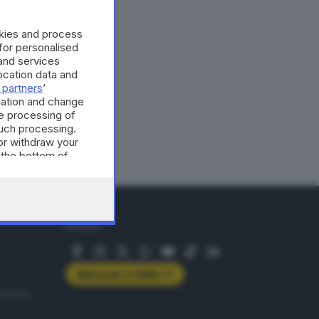
la redazione di GdB
 urne i prossimi 8 e
okies and process
 for personalised
and services
A © GIORNALE DI BRESCIA
cation data and
 partners
’
mation and change
e processing of
such processing.
or withdraw your
 the bottom of
SEGUICI
Abbonati a GDB+
rologie