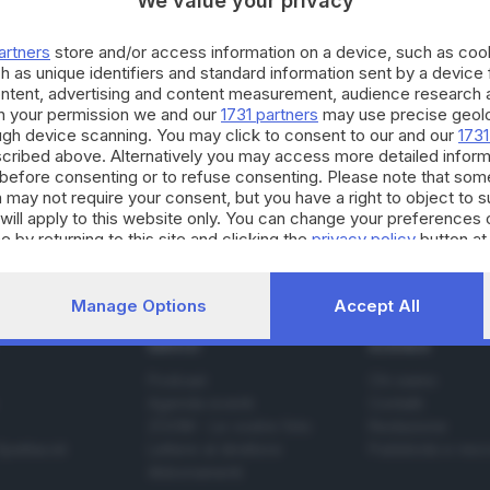
We value your privacy
lla nostra «Finestra elettorale»
, spazio offerto dal
 301 aspiranti sindaci dei 144 comuni bresciani
alle
artners
store and/or access information on a device, such as co
h as unique identifiers and standard information sent by a device
ontent, advertising and content measurement, audience research 
RIPRODUZIONE RISERVAT
h your permission we and our
1731 partners
may use precise geolo
ough device scanning. You may click to consent to our and our
1731
didati sindaco 2024
Serle
cribed above. Alternatively you may access more detailed infor
before consenting or to refuse consenting. Please note that som
 may not require your consent, but you have a right to object to 
will apply to this website only. You can change your preferences 
e by returning to this site and clicking the
privacy policy
button at
Manage Options
Accept All
SERVIZI
AZIENDA
Podcast
Chi siamo
Agenda eventi
Contatti
ZOOM - Le vostre foto
Redazione
Spettacoli
Lettere al direttore
Pubblicità e nec
Abbonamenti