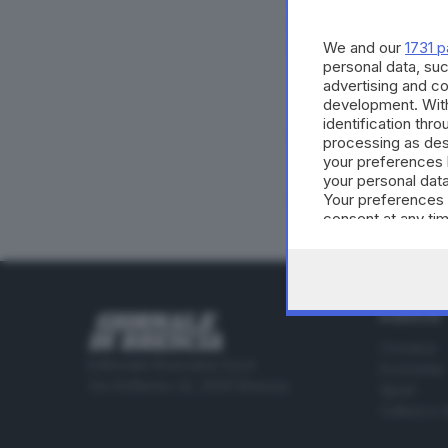
danno nelle
clip de
e Teletutto a tutti
i
We and our
1731 p
9 giugno.
personal data, suc
advertising and c
development. Wit
identification thr
video can
ARGOMENTI
processing as des
your preferences 
your personal data
Your preferences 
CONDIVIDI
consent at any tim
the webpage.
RUBRICHE
Cronaca
Editoriale Bresciana S.p.A.
Economia
Via Solferino 22, 25121 Brescia
Sport
Cultura e 