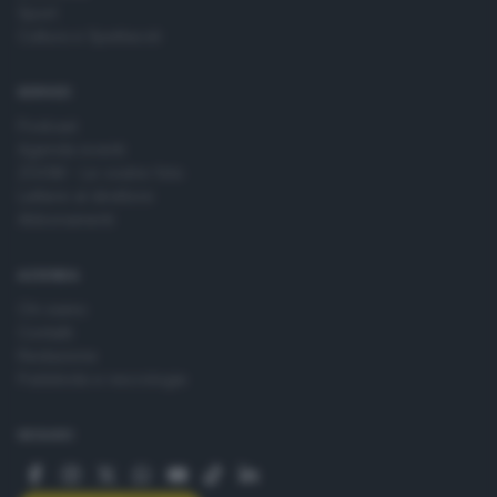
Sport
Cultura e Spettacoli
SERVIZI
Podcast
Agenda eventi
ZOOM - Le vostre foto
Lettere al direttore
Abbonamenti
AZIENDA
Chi siamo
Contatti
Redazione
Pubblicità e necrologie
SEGUICI