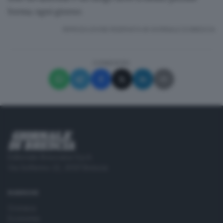
forma, ogni giorno
.
RIPRODUZIONE RISERVATA © GIORNALE DI BRESCIA
CONDIVIDI
Editoriale Bresciana S.p.A.
Via Solferino 22, 25121 Brescia
RUBRICHE
Cronaca
Economia