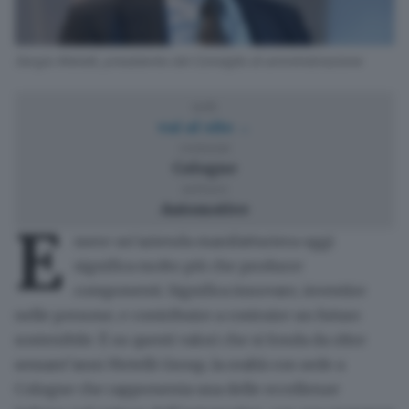
Sergio Metelli, presidente del Consiglio di amministrazione
web
vai al sito →
comune
Cologne
settore
Automotive
E
ssere un’azienda manifatturiera oggi
significa molto più che produrre
componenti. Significa innovare, investire
nelle persone, e contribuire a costruire un futuro
sostenibile. È su questi valori che si fonda da oltre
sessant’anni
Metelli Group
, la realtà con sede a
Cologne che
rappresenta una delle eccellenze