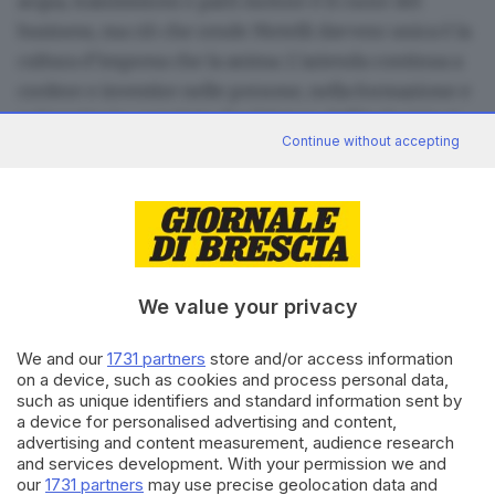
acqua, trasmissioni e parti motore è il cuore del
business, ma ciò che rende Metelli davvero unica è la
cultura d’impresa che la anima. L’azienda continua a
credere e investire nelle persone, nella formazione e
nel territorio, convinta che il futuro dell’industria si
Continue without accepting
costruisca unendo esperienza e nuove idee. Per
questo
il dialogo con scuole, ITS e università è
costante
: un impegno concreto per avvicinare i
giovani al mondo della meccanica e dell’automotive,
offrendo opportunità di stage e percorsi di crescita
professionale.
We value your privacy
Si cercano persone curiose, con voglia di imparare e
We and our
1731 partners
store and/or access information
di mettersi in gioco.
on a device, such as cookies and process personal data,
Chi entra in Metelli trova un ambiente dove può
such as unique identifiers and standard information sent by
crescere, confrontarsi con professionisti di
a device for personalised advertising and content,
advertising and content measurement, audience research
esperienza
e contribuire a progetti innovativi, anche
and services development. With your permission we and
in ambito digitale e di sostenibilità.
our
1731 partners
may use precise geolocation data and