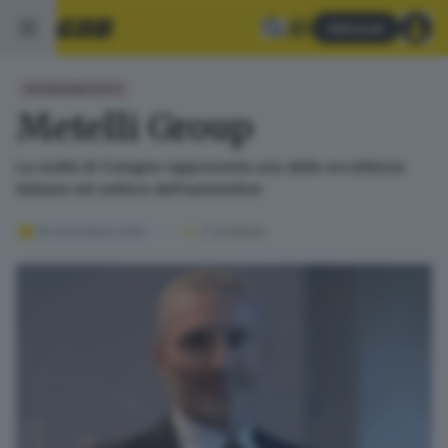
Abbonati
SPONSORIZZATO
Metelli Group
La realtà di Cologne rappresenta una delle eccellenze
italiane nel settore dell’automotive
25 novembre 2025
2
' di lettura