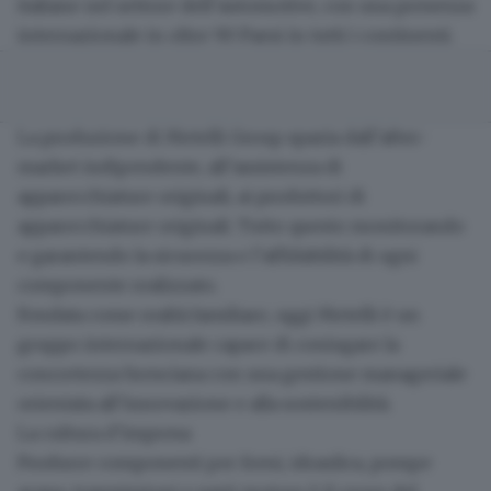
italiane nel settore dell’automotive
, con una presenza
internazionale in oltre 90 Paesi in tutti i continenti.
La produzione di Metelli Group spazia dall’after-
market indipendente, all’assistenza di
apparecchiature originali, ai produttori di
apparecchiature originali
. Tutto questo monitorando
e garantendo la sicurezza e l’affidabilità di ogni
componente realizzato.
Fondata come realtà familiare, oggi
Metelli è un
gruppo internazionale capace di coniugare la
concretezza bresciana con una gestione manageriale
orientata all’innovazione e alla sostenibilità
.
La cultura d’impresa
Produrre componenti per freni, idraulica, pompe