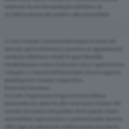
sostenuti da una domanda più selettiva e da
un’offerta attenta alla qualità e alla sostenibilità.
Le aree centrali e semicentrali restano il cuore del
mercato
: qui la richiesta si concentra su appartamenti
moderni, efficienti e dotati di spazi flessibili.
Parallelamente cresce l’interesse verso i quartieri ben
collegati e i comuni dell’hinterland, dove il rapporto
qualità/prezzo rimane competitivo.
Il mercato bresciano
Secondo l’esperienza di
Agenzia Immobiliare
Intermedia Srl
, attiva da oltre trent’anni, il futuro del
mercato bresciano sarà guidato da tre parole chiave:
sostenibilità, rigenerazione e professionalità. Brescia
offre oggi un patrimonio edilizio pronto per essere