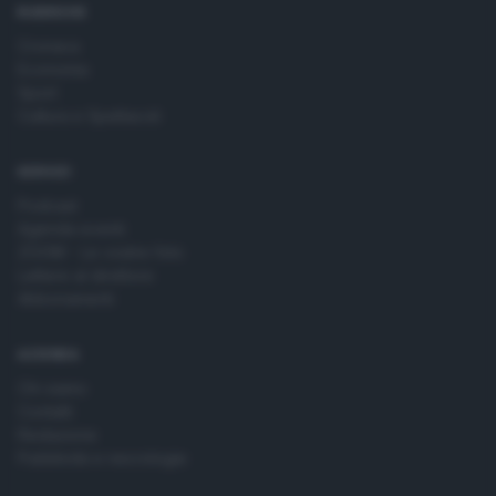
RUBRICHE
Cronaca
Economia
Sport
Cultura e Spettacoli
SERVIZI
Podcast
Agenda eventi
ZOOM - Le vostre foto
Lettere al direttore
Abbonamenti
AZIENDA
Chi siamo
Contatti
Redazione
Pubblicità e necrologie