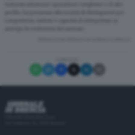
maturata attraverso operazioni complesse e di alto
profilo, ha permesso alla società di distinguersi per
competenza, visione e capacità di interpretare in
anticipo le evoluzioni del mercato.
RIPRODUZIONE RISERVATA © GIORNALE DI BRESCIA
CONDIVIDI
Editoriale Bresciana S.p.A.
Via Solferino 22, 25121 Brescia