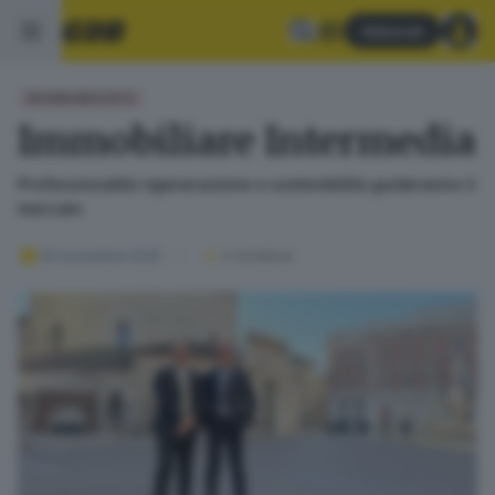
Abbonati
SPONSORIZZATO
Immobiliare Intermedia
Professionalità rigenerazione e sostenibilità guideranno il
mercato
25 novembre 2025
2
' di lettura