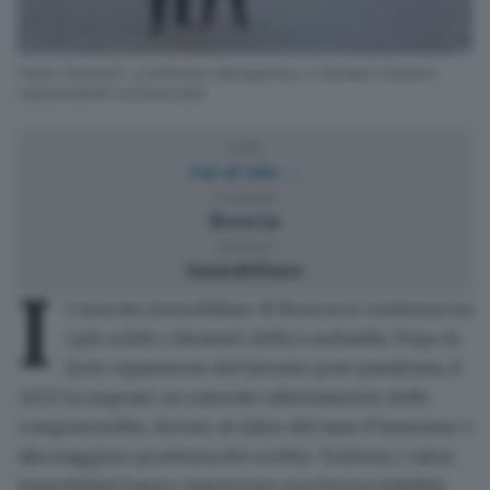
Fabio Pasinetti, contitolare dell’agenzia, e Daniele Crescini,
responsabile commerciale
web
vai al sito →
comune
Brescia
settore
Immobiliare
I
l mercato immobiliare di Brescia si conferma tra
i più solidi e dinamici della Lombardia
. Dopo la
forte espansione del biennio post-pandemia, il
2025 ha segnato un naturale rallentamento delle
compravendite, dovuto al rialzo dei tassi d’interesse e
alla maggiore prudenza del credito. Tuttavia,
i valori
immobiliari hanno mantenuto una buona stabilità
,