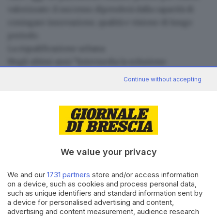
valorizzato: il successo dipenderà dalla capacità di
coniugare innovazione, qualità e visione di lungo
periodo.
La riqualificazione urbana
Negli ultimi anni “Intermedia la soluzione
immobiliare” si è occupata della
vendita di
Continue without accepting
appartamenti nati da progetti di riqualificazione
urbana
, in cui non c’è stato alcun consumo di suolo
ma la sostituzione di volumi esistenti e obsoleti con
edifici di nuova concezione, sostenibili e conformi
alle più recenti normative energetiche e
We value your privacy
antisismiche. Questo approccio ha consentito di
valorizzare aree urbane dismesse, contribuendo al
We and our
1731 partners
store and/or access information
rinnovamento architettonico e ambientale della città.
on a device, such as cookies and process personal data,
Immobili di pregio
such as unique identifiers and standard information sent by
a device for personalised advertising and content,
Il settore del lusso mostra una tenuta sorprendente,
advertising and content measurement, audience research