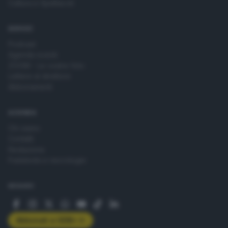
Cultura e Spettacoli
SERVIZI
Podcast
Agenda eventi
ZOOM - Le vostre foto
Lettere al direttore
Abbonamenti
AZIENDA
Chi siamo
Contatti
Redazione
Pubblicità e necrologie
SEGUICI
Abbonati a GDB+