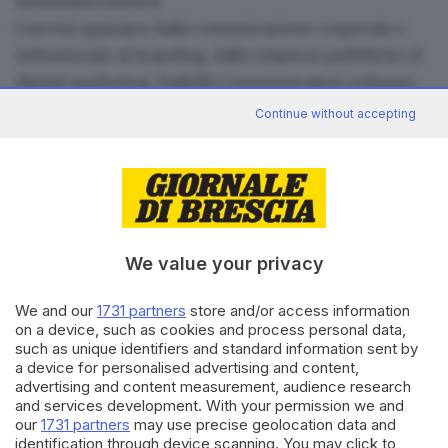
sensibilità estetica.
I servizi spaziano dalla comunicazione corporate e
istituzionale al branding, dalle relazioni pubbliche al
digital marketing
. Baffelli Communication sviluppa
piani editoriali, progetta siti web e campagne social,
Continue without accepting
gestisce uffici stampa e media relations, organizza
eventi e attività di public engagement. Per le imprese,
l’obiettivo è rafforzare la reputazione e creare
connessioni durature con stakeholder e clienti. Per
enti e organizzazioni, significa valorizzare missioni,
We value your privacy
progetti e iniziative, traducendo il linguaggio tecnico
o istituzionale in narrazioni accessibili e
We and our
1731 partners
store and/or access information
coinvolgenti.
on a device, such as cookies and process personal data,
such as unique identifiers and standard information sent by
Il terzo settore
a device for personalised advertising and content,
Particolare attenzione è riservata al terzo settore:
advertising and content measurement, audience research
Baffelli Communication supporta fondazioni,
and services development. With your permission we and
our
1731 partners
may use precise geolocation data and
associazioni e cooperative
nel raccontare l’impatto
identification through device scanning. You may click to