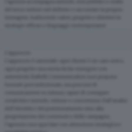
l’agenzia accompagna aziende, enti pubblici e realtà
del terzo settore nel definire e raccontare la propria
immagine, traducendo valori, progetti e obiettivi in
strategie efficaci e linguaggi contemporanei.
L’approccio
L’approccio è sartoriale:
ogni cliente è un caso unico,
ogni progetto una storia da far emergere con
autenticità
. Baffelli Communication non propone
formule preconfezionate, ma percorsi di
comunicazione su misura, capaci di coniugare
creatività e metodo, visione e concretezza. Dall’analisi
dell’identità e del posizionamento sino alla
progettazione dei contenuti e delle campagne,
l’agenzia cura ogni fase con attenzione strategica e