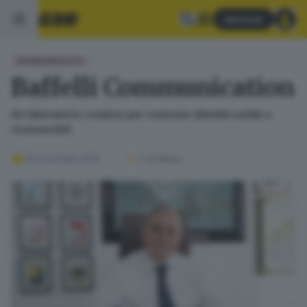
Abbonati
SPONSORIZZATO
Baffelli Communication
Un laboratorio creativo per costruire identità solide e
riconoscibili
25 novembre 2025
2
' di lettura