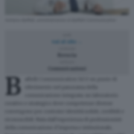
Adriano Baffelli, amministratore di Baffelli Communication
web
vai al sito →
comune
Brescia
settore
Comunicazioni
B
affelli Communication Srl è un punto di
riferimento nel panorama della
comunicazione integrata:
un laboratorio
creativo e strategico dove competenze diverse
convergono per costruire identità solide, credibili e
riconoscibili
. Nata dall’esperienza di professionisti
della comunicazione d’impresa e istituzionale,