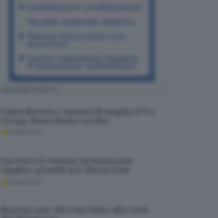
SUGGERITI PER TE
Union Brescia, i numeri di maglia: il 9 a
Crespi, Rizzo Pinna «scala»
06.08.2026
Guccini e il cinema: fu barista per
Ligabue, preside per Pieraccioni
06.08.2026
Brescia, una «Piccola città» alla corte