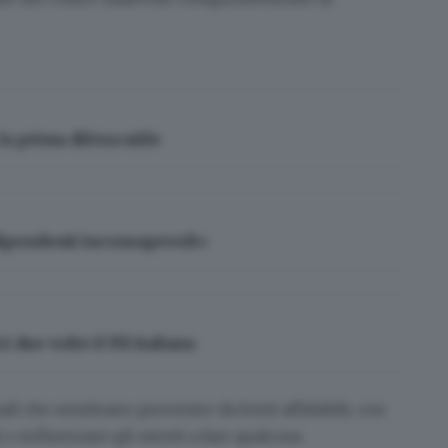
a prima difesa utile
dipendenti inconsapevoli»
due volte il Pil italiano
mail che sembrano provenire da fonti affidabili, con
o influenzare gli utenti a fare qualcosa.