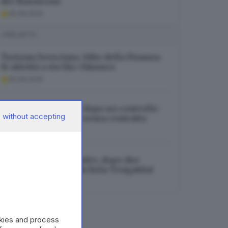
del Maestrone
06.08.2026
I PIÙ LETTI
Turismo bresciano, blitz della Finanza:
16 attività a rischio chiusura
06.08.2026
Sarezzo, bar chiuso dopo un controllo:
 without accepting
trovato dipendente senza contratto
06.08.2026
Investita in bici ad Adro, dopo due
settimane muore Michela Tengattini
06.08.2026
okies and process