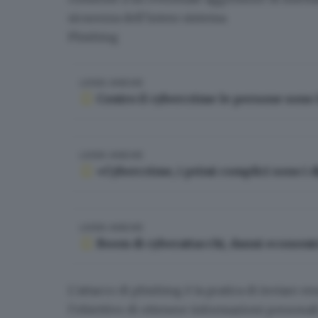
sicurezza dell’intero sistema.
Phishing
LEGGI ANCHE
Contro il cybercrime le persone sono l
LEGGI ANCHE
«Cybercrime, i primi complici sono i 
LEGGI ANCHE
Boom di cyberattacchi, danni economici 
L’attacco di
phishing
è la pratica di inviare e
l’obiettivo di ottenere informazioni personali 