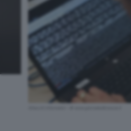
Attacchi informatici - © www.giornaledibrescia.it