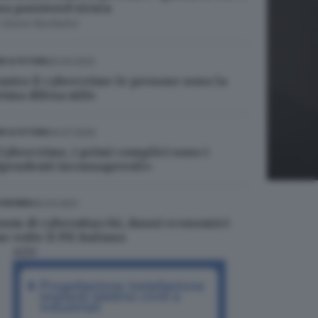
na password sicura
i
Gianni Bonfadini
20.04.2022
B & FUTURA
ontro il cybercrime le persone sono la
rima difesa utile
04.07.2020
B & FUTURA
Cybercrime, i primi complici sono i
ipendenti inconsapevoli»
05.03.2021
ONOMIA
oom di cyberattacchi, danni economici
e volte il Pil italiano
ADV