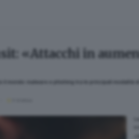
sit: «Attacchi in aument
o il mondo: malware e phishing tra le principali modalità di
5
' di lettura
L
EC
«