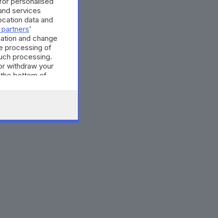
 for personalised
and services
cation data and
 partners
’
mation and change
e processing of
such processing.
or withdraw your
 the bottom of