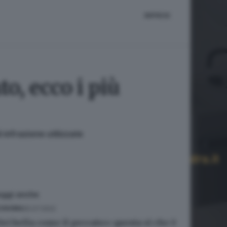
IMPRESE
o, ecco i più
 infrazione utilizzate
eggi anche
25.07.2022
ONOMIA
Sei bella come il peccato»: questa sì che è