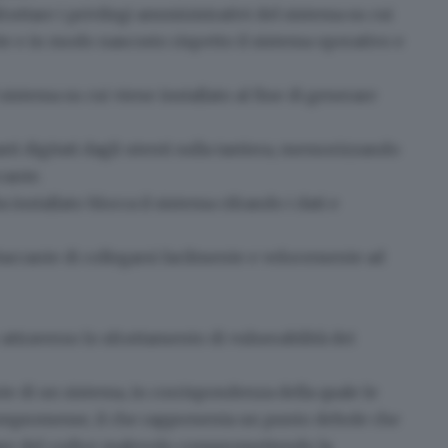
ruttare i privilegi amministrativi del sistema su cui
ite e in modo nascosto rispetto il sistema operativo e
 sistema su cui viene installato al fine di generare
asti digitati dagli utenti sulla tastiera, memorizzando
cante.
 installato blocca il sistema cifrando i dati e
accante di collegarsi facilmente e velocemente ad
 attraverso
lo sfruttamento di vulnerabilità dei
e di un sistema, in corrispondenza della quale le
compromesse, il che rappresenta un punto debole che
tare del codice malevolo compromettendo la