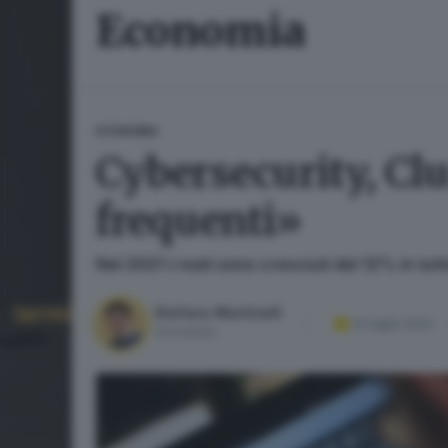
Economia
ECONOMIA
Cybersecurity, Clu
frequenti»
Nel 2021 i reati sono cresciuti del 12% in tutt
Stefano Martinelli
24 luglio 2022
Giornalista