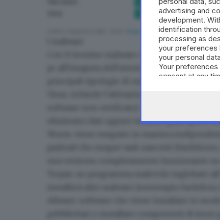
personal data, suc
advertising and c
development. Wit
identification thr
processing as des
I malware
your preferences 
Con il termine malware ci si riferisce una cat
your personal data
Your preferences 
pc all'insaputa dell'utente con l'obiettivo di r
consent at any tim
principali tipologie di malware
in circolazione
the webpage.
Virus
: richiede l’attivazione da parte dell’ut
software non verificato). Si diffonde modific
eliminano dati oppure inviano spam (poco util
Worm
: viene eseguito in maniera indipenden
payload che esegue task nascosti (backdoors,
una versione completamente funzionante su
Trojan
: un programma malevolo inglobato all’
installerà altri malware (esesempio backdoor,
Adware
: software che viene installato in mod
pubblicitari o installare componenti di terze p