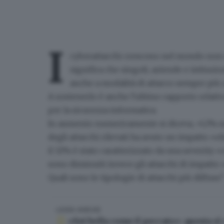
I
cyberattacchi crescono nel mondo
non 
significa che singoli, aziende e istituz
anche
a modalità di attacco sempre più r
A sostenerlo è anche l'ultimo rapporto relati
per la sicurezza informatica.
In aumento numericamente si diceva,
+12% 
degli attacchi rilevati ha avuto un impatto «e
il 32% è stato caratterizzato da una severity «
sono diminuiti invece gli attacchi di impatto
Quali sono le tipologie di attacchi più diffuse?
LEGGI ANCHE
«Sei bella come il peccato»: questa s