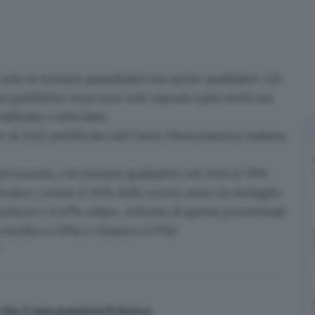
solo in termini quantitativi ma anche qualitativi
. Ciò
ioni pubbliche sono non solo esposti a più rischi ma
affinate e articolate
.
vo al 2021 pubblicato dal
Clusit
, l’Associazione italiana
nel mondo
, e in termini qualitativi: nel 2021 il 79%
levato», contro il 50% dello scorso anno. In dettaglio
critica» e il 47% «alta». A fronte di queste percentuali
 «medio» (-13%) e «basso» (-17%).
ì che è una password sicura