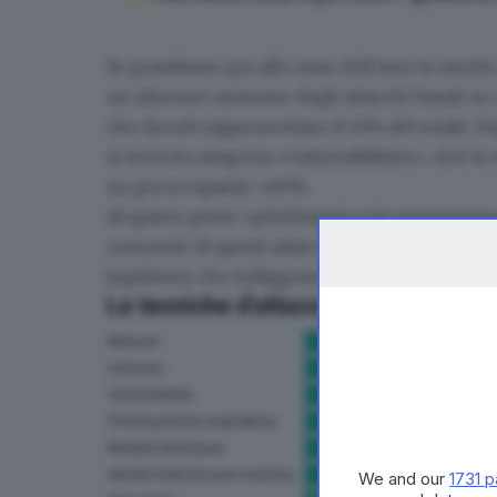
Se guardiamo poi allo stato dell’arte in merit
un ulteriore aumento degli attacchi basati su
che da soli rappresentano il 41% del totale
. D
si trova la categoria «vulnerabilities», cioè l
un preoccupante +60%.
Al quarto posto «phishing/social engineering»
crescente di questi attacchi basati su phishing
legittime), che infliggono danni economici se
We and our
1731 p