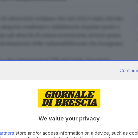
o al cybercrime vediamo che nel 2021 è stato rilevato
 categoria
«malware», stabilmente al primo posto e
opo gli attacchi di natura sconosciuta, al terzo posto
o sfruttamento delle vulnerabilità note che fa segnare
, che rappresenta il 10% del totale. Una quota
 si riferisce a
BEC scams
(furto di credenziali di mail
Continue
mpre maggiori alle loro vittime.
We value your privacy
artners
store and/or access information on a device, such as co