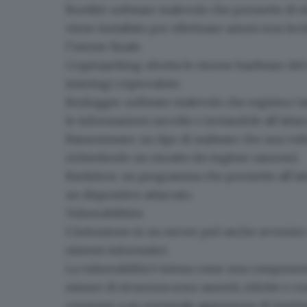
Rootkit
: software malevolo che permette di sf
viene installato per effettuare azioni non lec
l’utente finale.
Cryptojacking
: sfrutta le risorse hardware del
(mining) criptovalute.
Keylogger
: software malevolo che registra i t
le informazioni raccolte e inviandole all’attac
Ransomware
: un tipo di malware che una volta
richiedendo un riscatto (in inglese ransom).
Backdoor
: un programma che permette all’att
un dispositivo attaccato.
Vulnerabilities
L’intrusione in un server può anche avvenire
sistemi informatici.
La vulnerabilità è intesa come una component
misure di sicurezza sono assenti, ridotte o 
consente a un eventuale aggressore di iniet