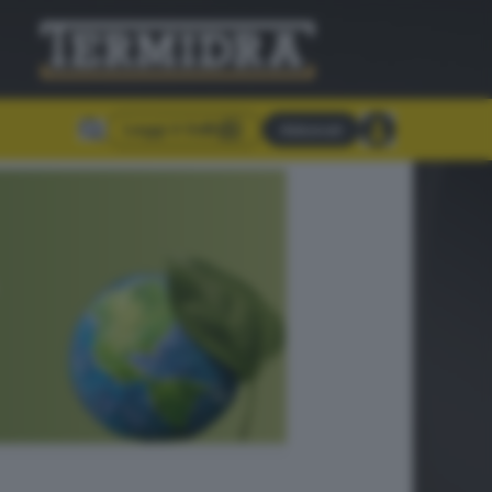
Leggi il GdB
Abbonati