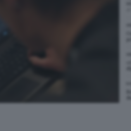
u
d
GD
C
p
GD
«
d
EC
B
du