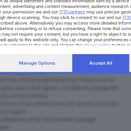
h as unique identifiers and standard information sent by a device
ontent, advertising and content measurement, audience research 
h your permission we and our
1731 partners
may use precise geolo
ough device scanning. You may click to consent to our and our
1731
cribed above. Alternatively you may access more detailed infor
before consenting or to refuse consenting. Please note that som
egoria di software malevolo che viene installato sul
 may not require your consent, but you have a right to object to 
will apply to this website only. You can change your preferences 
enderlo vulnerabile ad altri attacchi. Queste
le dieci
e by returning to this site and clicking the
privacy policy
button at
.
ente (per esempio click su allegato mail o esecuzione
Manage Options
Accept All
ando altre applicazioni. Solitamente modificano o
izzati oggi giorno).
te (non richiede programma host). Porta con sé un
 spam relays, DDoS agents,…). Si diffonde propagando
 una nuova macchina.
interno di un software benevolo. Spesso a sua volta
 key logger)
o illegittimo al fine di presentare messaggi
arti.