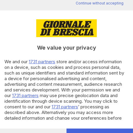
Continue without accepting
Storie di successo, idee e ispirazioni, insieme alle opportunità
di lavoro a Brescia e dintorni.
We value your privacy
Quando invii il modulo, controlla la tua inbox per confermare l'iscrizione
Informativa
ai sensi dell’articolo 13 del Regolamento UE 2016/679 o GDPR*
ISCRIVITI ALLA NEWSLETTER
We and our
1731 partners
store and/or access information
on a device, such as cookies and process personal data,
such as unique identifiers and standard information sent by
RIPRODUZIONE RISERVATA © GIORNALE DI BRESCIA
a device for personalised advertising and content,
advertising and content measurement, audience research
and services development. With your permission we and
gdblavoro
Feltrinelli
traduttrice
ARGOMENTI
our
1731 partners
may use precise geolocation data and
romanzi
Brescia
identification through device scanning. You may click to
consent to our and our
1731 partners
’ processing as
described above. Alternatively you may access more
CONDIVIDI
detailed information and change your preferences before
consenting or to refuse consenting. Please note that some
processing of your personal data may not require your