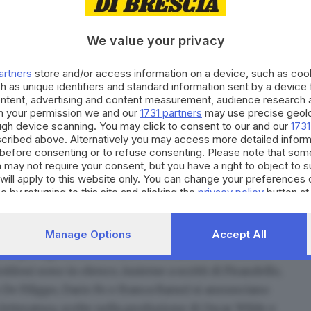
We value your privacy
artners
store and/or access information on a device, such as co
h as unique identifiers and standard information sent by a device
ontent, advertising and content measurement, audience research 
h your permission we and our
1731 partners
may use precise geolo
ough device scanning. You may click to consent to our and our
1731
cribed above. Alternatively you may access more detailed infor
before consenting or to refuse consenting. Please note that som
 may not require your consent, but you have a right to object to 
will apply to this website only. You can change your preferences 
e by returning to this site and clicking the
privacy policy
button at
ciaroli protagonista, aprirà la stagione - Foto Ctb ©
bre al Teatro Sociale
, porterà in scena il goldoniano
Manage Options
Accept All
oli protagonista. Con altre rivisitazioni dei classici
oldoni sono in elenco, insieme a scritti di Pirandello,
De Filippo, Dario Fo e Franca Rame) si annunciano
 letteratura, scelte nella produzione di Oscar Wilde e