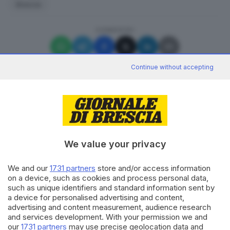
Brescia
CONDIVIDI
Continue without accepting
SUGGERITI PER TE
A Bovezzo uno spettacolo teatrale sulle truffe
ai danni degli anziani
12.05.2025
We value your privacy
Truffe agli anziani, blitz della Guardia di
We and our
1731 partners
store and/or access information
Finanza a Brescia
on a device, such as cookies and process personal data,
13.01.2025
such as unique identifiers and standard information sent by
a device for personalised advertising and content,
advertising and content measurement, audience research
Dal festival di giornalismo all’arte del mimo,
and services development. With your permission we and
cosa fare nel weekend
our
1731 partners
may use precise geolocation data and