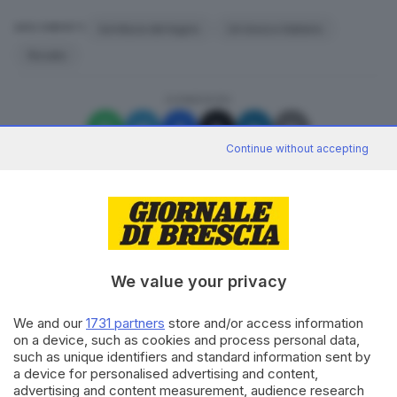
tornitura del legno
Un bosco italiano
ARGOMENTI
Rovato
CONDIVIDI
Continue without accepting
SUGGERITI PER TE
Torna a Rovato la cena dedicata al
«Chilometro del manzo all’olio»
05.09.2023
We value your privacy
We and our
1731 partners
store and/or access information
Rovato celebra l’arte di Gerolamo Calca: in
on a device, such as cookies and process personal data,
municipio sue opere
such as unique identifiers and standard information sent by
26.02.2025
a device for personalised advertising and content,
advertising and content measurement, audience research