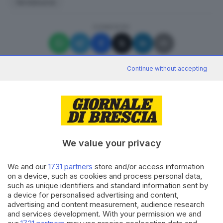
Verolanuova
CONDIVIDI
Continue without accepting
SUGGERITI PER TE
Perseguita la ex compagna: arrestato in
flagranza nella Bassa
22.03.2026
We value your privacy
Verolanuova, simulazione per sensibilizzare
sull’uso di spray urticante
We and our
1731 partners
store and/or access information
on a device, such as cookies and process personal data,
04.06.2025
such as unique identifiers and standard information sent by
a device for personalised advertising and content,
advertising and content measurement, audience research
Rapina in un fast food a Concesio, arrestato
and services development. With your permission we and
ventenne