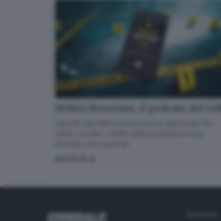
Delitti Bresciani, il podcast del G
I grandi casi della cronaca nera e giudiziaria che
hanno varcato i confini della provincia e sono
diventati casi nazionali
ASCOLTA
RUBRICHE