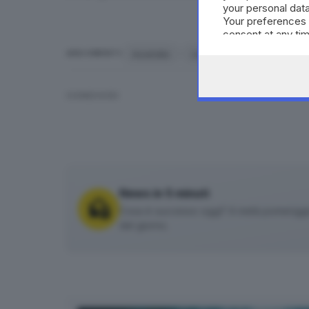
your personal data
Your preferences 
consent at any tim
the webpage.
incendio
casa
Vigili del fuoco
ARGOMENTI
CONDIVIDI
News in 5 minuti
Cosa è successo oggi? A metà pomeriggio 
del giorno.