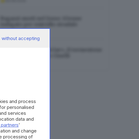
06.08.2026
Ragazzi morti nel fosso: 63enne
indagato per omicidio stradale
06.08.2026
 without accepting
«El varano de Munticìar», il tormentone
estivo di Piergiorgio Cinelli
06.08.2026
okies and process
 for personalised
and services
cation data and
 partners
’
mation and change
e processing of