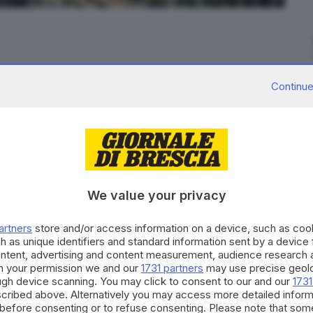
Continue
 attorno alle 22, i
Vigili del fuoco sono intervenuti a
un appartamento
. Una persona è stata trasportata
in
We value your privacy
va, per le
fiamme all’interno di una casa situata al
artners
store and/or access information on a device, such as co
, le squadre hanno prima verificato che all’interno
h as unique identifiers and standard information sent by a device
anno proceduto a spegnare le fiamme.
Le cause del
ontent, advertising and content measurement, audience research 
o.
h your permission we and our
1731 partners
may use precise geolo
ough device scanning. You may click to consent to our and our
1731
con ambulanza e automedica, e gli agenti della Polizia
cribed above. Alternatively you may access more detailed infor
rvento si è concluso intorno alle ore 23.30.
before consenting or to refuse consenting. Please note that som