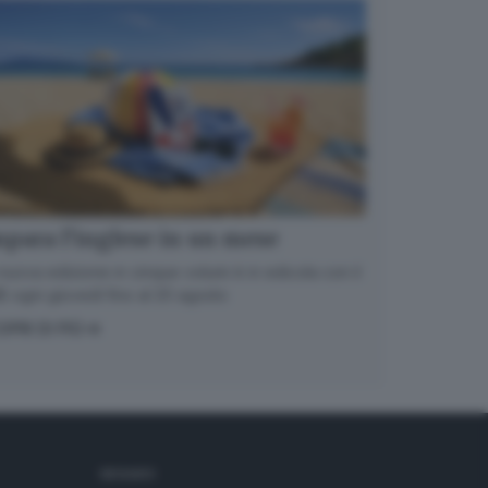
para l’inglese in un mese
nuova edizione in cinque volumi è in edicola con il
 ogni giovedì fino al 20 agosto
OPRI DI PIÙ
SEGUICI