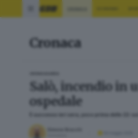
CRONACA
ECONOMIA
SPO
Cronaca
CRONACA
GARDA
Salò, incendio in 
ospedale
È successo ieri sera, poco prima delle 22: su
Simone Bracchi
09 maggio 2026
Giornalista