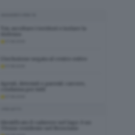
SUGGERITI PER TE
Tav, ascoltare i territori e isolare la
violenza
07.08.2026
L’inclusione negata al centro estivo
07.08.2026
Agenti, detenuti e parenti: carcere,
condanna per tutti
07.08.2026
I PIÙ LETTI
Identificato il cadavere nel lago: è un
37enne residente nel Bresciano