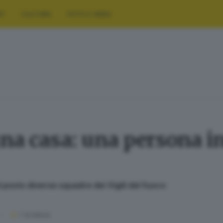
RT
CULTURA
FOTO E VIDEO
una casa: una persona in
l posto diverse squadre dei Vigili del fuoco
1
' di lettura