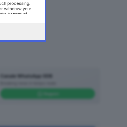
such processing.
or withdraw your
 the bottom of
Canale WhatsApp GDB
Breaking news in tempo reale
Seguici