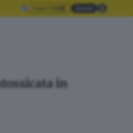
Leggi il GdB
Abbonati
tossicata in