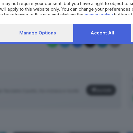
 may not require your consent, but you have a right to object to 
RIPRODUZIONE RISERVATA © GIORNALE DI BRESCIA
will apply to this website only. You can change your preferences 
e by returning to this site and clicking the
privacy policy
button at
ospedale
Manage Options
Accept All
Iscriviti
facciamo il punto, tra cronaca e novità