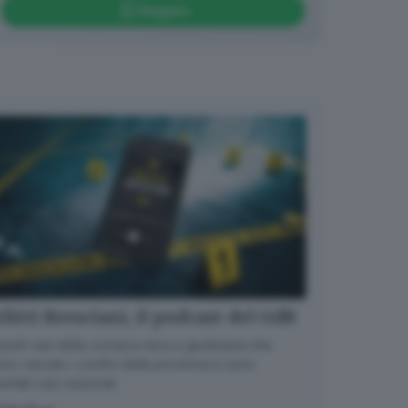
Seguici
litti Bresciani, il podcast del GdB
randi casi della cronaca nera e giudiziaria che
no varcato i confini della provincia e sono
entati casi nazionali