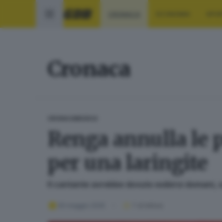
CRONACA
ECONOMIA
SPO
Cronaca
CRONACA
MUSICA
Renga annulla le 
per una laringite
Il cantante avrebbe dovuto esibirsi domani, 
30 maggio 2025
1
' di lettura