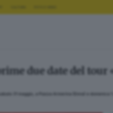
RT
CULTURA
FOTO E VIDEO
prime due date del tour
sabato 31 maggio, a Piazza Armerina (Enna) e domenica 1 