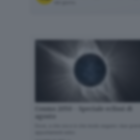
del giorno.
Cosmo 2050 - Speciale eclissi di
agosto
Dove, a che ora e in che modo seguire i due gran
appuntamenti estivi.