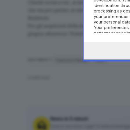
Chiedo scusa a voi , ai miei musicisti, a tutt
identification thr
che sta per partire, ai miei collaboratori. A pr
processing as des
your preferences 
Rimborsi
your personal data
Per gli acquirenti della data di Piazza Armeri
Your preferences 
consent at any tim
giugno
attraverso Ticketone o il circuito di ve
the webpage.
Francesco Renga
tour
ARGOMENTI
CONDIVIDI
News in 5 minuti
Cosa è successo oggi? A metà pomeriggio 