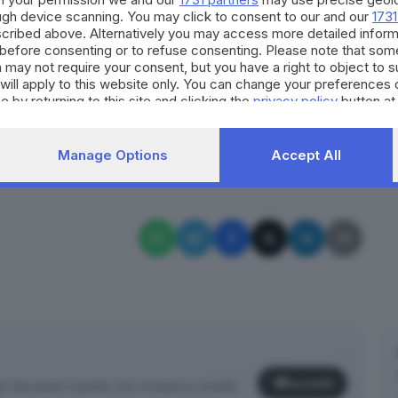
e le persone che lavorano per questo meraviglioso tour
ough device scanning. You may click to consent to our and our
1731
esto».
cribed above. Alternatively you may access more detailed infor
before consenting or to refuse consenting. Please note that som
 may not require your consent, but you have a right to object to 
na (EN) sarà possibile
richiedere il rimborso fino al 6
will apply to this website only. You can change your preferences 
e by returning to this site and clicking the
privacy policy
button at
ndita utilizzato in fase di acquisto.
RIPRODUZIONE RISERVATA © GIORNALE DI BRESCIA
Manage Options
Accept All
Iscriviti
facciamo il punto, tra cronaca e novità