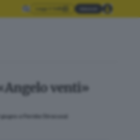
Leggi il GdB
Abbonati
 «Angelo venti»
giugno a Floridia (Siracusa)