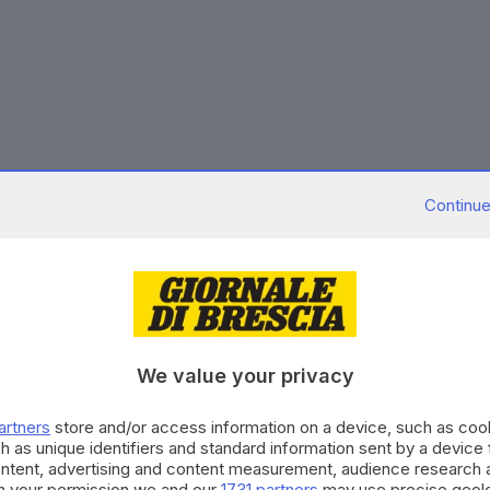
 l'artista, vengono annullate
le prime due date del
Continue
co Renga previste domani, sabato 31 maggio, a Piazza
a Floridia (Siracusa).
i suoi social: «
Non mi è mai capitato in 40 anni di
ostretto ad annullare queste prime due date Siciliane.
cato una bronchite, che poi si è trasformata in una
We value your privacy
attina perché
volevo assolutamente non deludere
 fa impazzire solo l'idea! Purtroppo la situazione
artners
store and/or access information on a device, such as co
vivamente ogni sforzo vocale per non compromettere
h as unique identifiers and standard information sent by a device
così tanto e sento il peso di questa responsabilità.
ontent, advertising and content measurement, audience research 
h your permission we and our
1731 partners
may use precise geolo