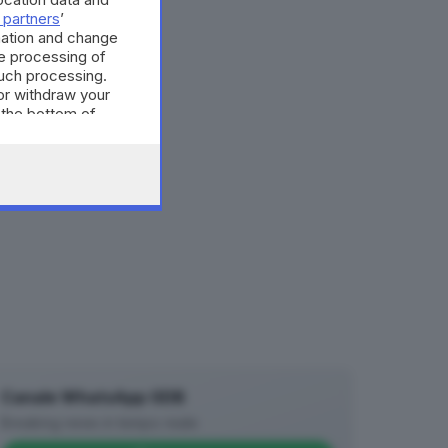
 partners
’
mation and change
e processing of
such processing.
or withdraw your
 the bottom of
Canale WhatsApp GDB
Breaking news in tempo reale