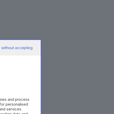
 without accepting
okies and process
 for personalised
and services
cation data and