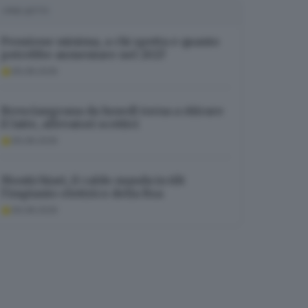
I PIÙ LETTI
Pensione minima, a chi spetta e quanto
potrebbe aumentare nel 2027
06.08.2026
Bresciangrana da lunedì torna a ritirare
il latte, allevatori scettici
06.08.2026
Montichiari, il caldo manda in tilt
l’impianto elettrico della Rsa
06.08.2026