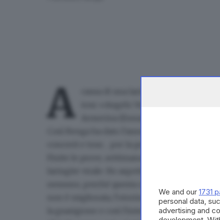
A
causa di una laringite che ha colpito
tour «Angelo Venti Live»
di Frances
Armerina (Enna) e domenica 1 giugno 
Così Renga ha dato l'annuncio poco fa tramite 
concerti e tour
… per la prima volta mi trovo c
Finite le prove, settimana scorsa, mi sono bec
laringite virale. Ho aspettato la visita di stam
nessuno
, perché questa cosa mi mortifica… mi
We and our
1731 p
non è migliorata, l'otorino ha sconsigliato 
personal data, suc
la guarigione e così l'intero tour. Mi dispiace 
advertising and c
development. Wit