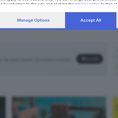
e by returning to this site and clicking the
privacy policy
button at
Manage Options
Accept All
Iscriviti
facciamo il punto, tra cronaca e novità
✕