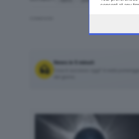
consent at any tim
the webpage.
CONDIVIDI
News in 5 minuti
Cosa è successo oggi? A metà pomeriggio 
del giorno.