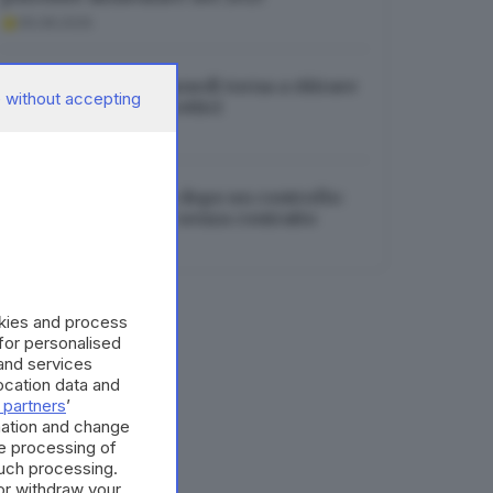
06.08.2026
Bresciangrana da lunedì torna a ritirare
 without accepting
il latte, allevatori scettici
06.08.2026
Sarezzo, bar chiuso dopo un controllo:
trovato dipendente senza contratto
06.08.2026
okies and process
 for personalised
and services
cation data and
 partners
’
mation and change
e processing of
such processing.
or withdraw your