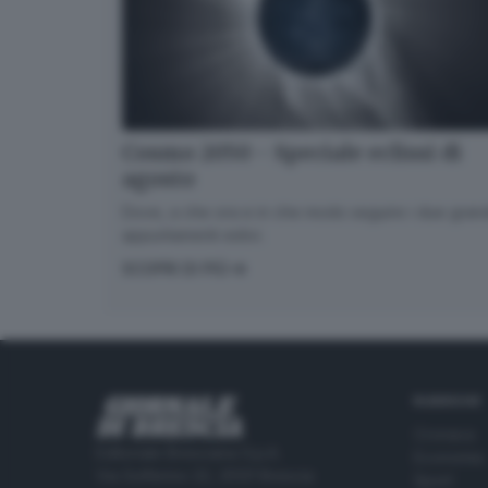
Cosmo 2050 - Speciale eclissi di
agosto
Dove, a che ora e in che modo seguire i due gran
appuntamenti estivi.
SCOPRI DI PIÙ
RUBRICHE
Cronaca
Editoriale Bresciana S.p.A.
Economia
Via Solferino 22, 25121 Brescia
Sport