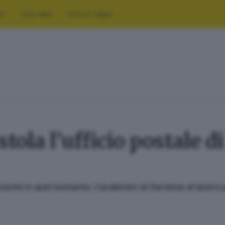
RT
CULTURA
FOTO E VIDEO
tola l’ufficio postale d
ente in quel momento. Carabinieri di Gardone al lavoro p