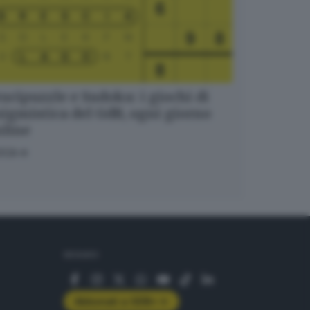
ucipuzzle e Sudoku: i giochi di
igmistica del GdB, ogni giorno
nline
OCA
SEGUICI
Abbonati a GDB+