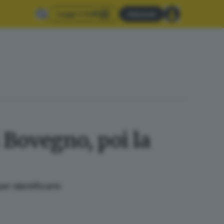
Leggi il GdB
Abbonati
i Bovegno, poi la
er identificarlo