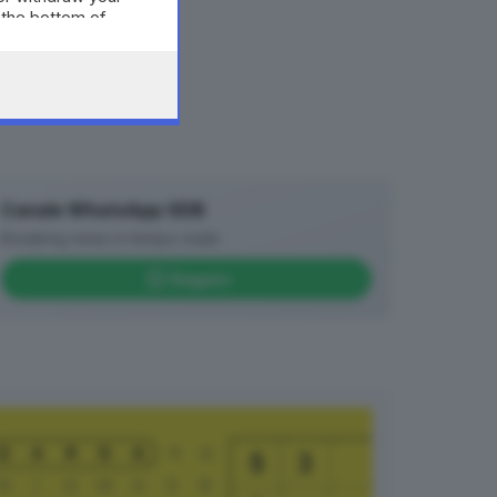
 the bottom of
Canale WhatsApp GDB
Breaking news in tempo reale
Seguici