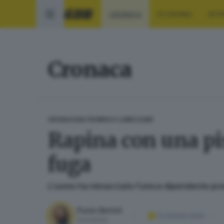
CRONACA
ECONOMIA
SPO
Cronaca
CRONACA
VALTROMPIA E LUMEZZANE
Rapina con una pis
fuga
L’uomo ha minacciato l’unica dipendente pres
Paolo Bertoli
23 ottobre 2024
Giornalista