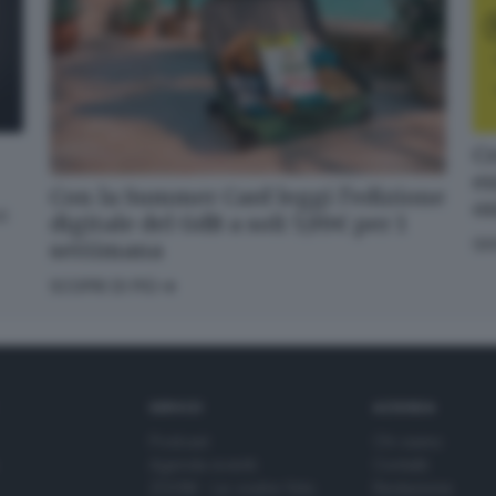
Cosa è successo oggi? A metà pomeriggio facciamo il punto, tra
cronaca e novità del giorno.
Cr
en
Email*
Con la Summer Card leggi l’edizione
o
di
digitale del GdB a soli 5,99€ per 1
GI
settimana
Quando invii il modulo, controlla la tua inbox per confermare
SCOPRI DI PIÙ
l'iscrizione
Informativa ai sensi dell’articolo 13 del Regolamento UE
2016/679 o GDPR*
SERVIZI
AZIENDA
Alla mail registrata verranno inviati periodicamente messaggi di posta
Podcast
Chi siamo
elettronica contenenti le ultime notizie. Potrà interrompere in ogni
momento l'invio seguendo le istruzioni che troverà in ogni
Agenda eventi
Contatti
messaggio.
Clicca qui per l'informativa estesa
ZOOM - Le vostre foto
Redazione