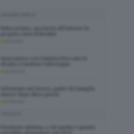
SUGGERITI PER TE
Ruba un’auto, ma lascia all’interno la
propria carta d’identità
05.10.2024
Spacciatore con l’autista bloccato in
strada a Gardone Valtrompia
02.08.2024
Infortunio sul lavoro, padre di famiglia
muore dopo dieci giorni
22.08.2024
I PIÙ LETTI
Pensione minima, a chi spetta e quanto
potrebbe aumentare nel 2027