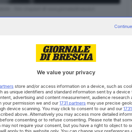
ndente - Foto Unsplash © www.giornaledibrescia.it
Continue
ato, ha fatto irruzione ieri attorno alle 13 all’ufficio
We value your privacy
 L’uomo
ha minacciato con una pistola
, non è chiaro se
e che in quel momento era presente
, si è fatto
artners
store and/or access information on a device, such as co
e migliaia di euro, e poi è fuggito a piedi.
h as unique identifiers and standard information sent by a device
uisito le immagini delle telecamere della zona per
ontent, advertising and content measurement, audience research 
h your permission we and our
1731 partners
may use precise geolo
ogliere elementi per identificarlo.
ough device scanning. You may click to consent to our and our
1731
cribed above. Alternatively you may access more detailed infor
RIPRODUZIONE RISERVATA © GIORNALE DI BRESCIA
before consenting or to refuse consenting. Please note that som
 may not require your consent, but you have a right to object to 
will apply to this website only. You can change your preferences 