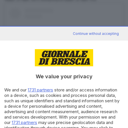
Continue without accepting
We value your privacy
Visualizza questo post su Instagram
We and our
1731 partners
store and/or access information
on a device, such as cookies and process personal data,
such as unique identifiers and standard information sent by
a device for personalised advertising and content,
advertising and content measurement, audience research
and services development. With your permission we and
our
1731 partners
may use precise geolocation data and
identification through device scanning. You may click to