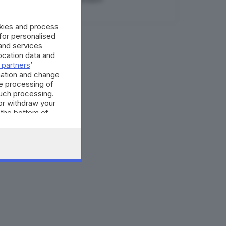
05.08.2026
okies and process
 for personalised
and services
cation data and
 partners
’
mation and change
e processing of
such processing.
or withdraw your
 the bottom of