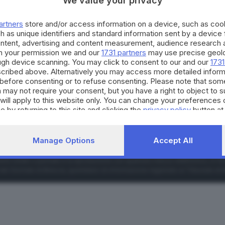
We value your privacy
artners
store and/or access information on a device, such as co
h as unique identifiers and standard information sent by a device
ontent, advertising and content measurement, audience research 
h your permission we and our
1731 partners
may use precise geolo
SERVIZI
AZIENDA
ough device scanning. You may click to consent to our and our
1731
cribed above. Alternatively you may access more detailed infor
Podcast
Chi siamo
before consenting or to refuse consenting. Please note that som
Agenda eventi
Contatti
 may not require your consent, but you have a right to object to 
ZOOM - Le vostre foto
Redazione
will apply to this website only. You can change your preferences 
Spettacoli
Lettere al direttore
Pubblicità e nec
e by returning to this site and clicking the
privacy policy
button at
Abbonamenti
Manage Options
Accept All
272770173
Condizioni di abbonamento
Condizioni generali del 
to totale o parziale e la riproduzione con qualsiasi mezzo elettronico, in fu
e del Giornale di Brescia, quotidiano di informazione registrato al Tribunale 