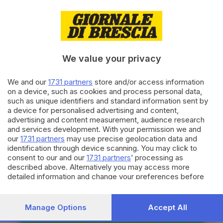
Vuole un posto in comunità a Concesio: prende
a pugni il medico
05.09.2025
We value your privacy
We and our
1731 partners
store and/or access information
on a device, such as cookies and process personal data,
such as unique identifiers and standard information sent by
News in 5 minuti
a device for personalised advertising and content,
Cosa è successo oggi? A metà pomeriggio
advertising and content measurement, audience research
facciamo il punto, tra cronaca e novità del
and services development. With your permission we and
giorno.
our
1731 partners
may use precise geolocation data and
Iscriviti
identification through device scanning. You may click to
consent to our and our
1731 partners
’ processing as
described above. Alternatively you may access more
detailed information and change your preferences before
Canale WhatsApp GDB
consenting or to refuse consenting. Please note that some
processing of your personal data may not require your
Breaking news in tempo reale
consent, but you have a right to object to such processing.
Manage Options
Accept All
Your preferences will apply to this website only. You can
Seguici