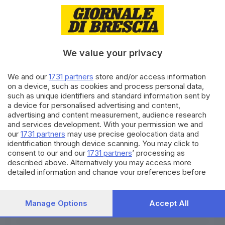
RIPRODUZIONE RISERVATA © GIORNALE DI BRESCIA
intelligenza artificiale
Save the Children
ARGOMENTI
We value your privacy
CONDIVIDI
We and our
1731 partners
store and/or access information
on a device, such as cookies and process personal data,
such as unique identifiers and standard information sent by
a device for personalised advertising and content,
advertising and content measurement, audience research
SUGGERITI PER TE
and services development. With your permission we and
our
1731 partners
may use precise geolocation data and
AI, alcune scuole bresciane già la integrano
identification through device scanning. You may click to
nella didattica
consent to our and our
1731 partners
’ processing as
26.03.2026
described above. Alternatively you may access more
detailed information and change your preferences before
consenting or to refuse consenting. Please note that some
Adolescenti che s’innamorano di ChatGpt:
processing of your personal data may not require your
«Bisogno emotivo da ascoltare»
consent, but you have a right to object to such processing.
Manage Options
Accept All
Your preferences will apply to this website only. You can
15.11.2025
change your preferences or withdraw your consent at any