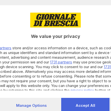
za: le regole
egamento è prevedibile. Esistono soluzioni»
.
Garda. «Quando ci chiedono se il lago è pericoloso -
We value your privacy
ra di Salò - rispondiamo che il lago diventa
equenta non adotta le precauzioni del caso per un
artners
store and/or access information on a device, such as co
 Insomma, basta s
eguire i consigli per una
h as unique identifiers and standard information sent by a device
ontent, advertising and content measurement, audience research 
 rischio o pericolo.
h your permission we and our
1731 partners
may use precise geolo
ough device scanning. You may click to consent to our and our
1731
cribed above. Alternatively you may access more detailed infor
before consenting or to refuse consenting. Please note that som
i nel lago di Garda
 may not require your consent, but you have a right to object to 
will apply to this website only. You can change your preferences 
e by returning to this site and clicking the
privacy policy
button at
he sul Garda
, con la Guardia costiera che darà il via al
Manage Options
Accept All
 piazze del lago, dove durante l’estate saranno