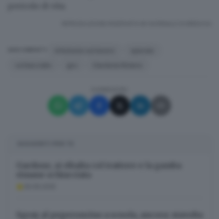
pericolo di vita
.
RIPRODUZIONE RISERVATA © GIORNALE DI BRESCIA
infortunio sul lavoro
operaio
ARGOMENTI
schiacciato
gru
Gardone Riviera
CONDIVIDI
SUGGERITI PER TE
Gardone, si ribalta col trattore e la gamba
rimane schiacciata
29.09.2025
Spray al peperoncino a scuola, ancora: stavolta