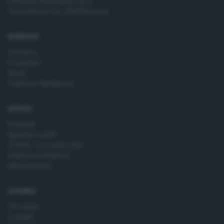
Editoriale Bresciana S.p.A.
Via Solferino 22, 25121 Brescia
RUBRICHE
Cronaca
Economia
Sport
Cultura e Spettacoli
SERVIZI
Podcast
Agenda eventi
ZOOM - Le vostre foto
Lettere al direttore
Abbonamenti
AZIENDA
Chi siamo
Contatti