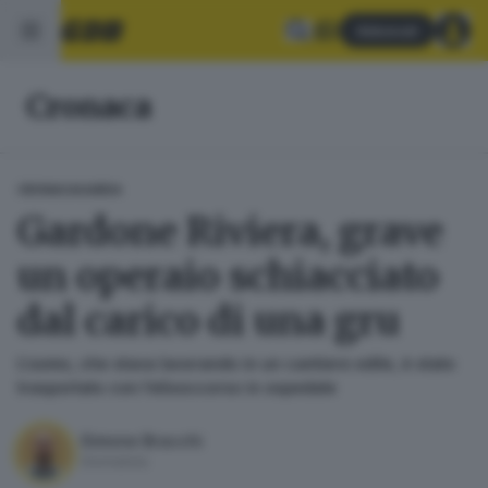
Abbonati
Cronaca
CRONACA
GARDA
Gardone Riviera, grave
un operaio schiacciato
dal carico di una gru
L’uomo, che stava lavorando in un cantiere edile, è stato
trasportato con l’elisoccorso in ospedale
Simone Bracchi
Giornalista