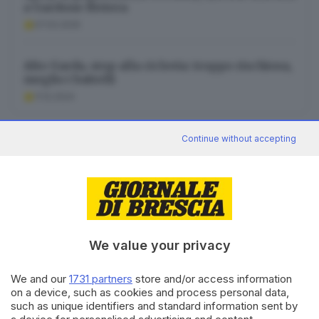
a Gardone Riviera
07.02.2025
Alto Garda, stop alla ciclovia: troppo rischiosa,
meglio i battelli
11.12.2024
Continue without accepting
News in 5 minuti
Cosa è successo oggi? A metà pomeriggio
facciamo il punto, tra cronaca e novità del
giorno.
Iscriviti
We value your privacy
We and our
1731 partners
store and/or access information
on a device, such as cookies and process personal data,
Canale WhatsApp GDB
such as unique identifiers and standard information sent by
Breaking news in tempo reale