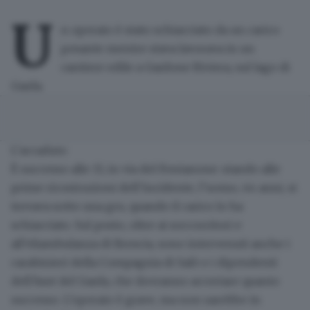
U
n
operaio è stato schiacciato da un carico
pesante
mentre stava lavorava in un
cantiere edile a Gardone Riviera, sul lago di
Garda.
L’accaduto
È successo alle 15, in via del Fontanone: stando alle
prime ricostruzioni dell’incidente, l’uomo, 44 anni,
si
trovava sotto una gru
, quando il carico lo ha
schiacciato. Sul posto, oltre ai soccorritori e
all’eliambulanza di Brescia, sono intervenuti anche i
carabinieri della Compagnia di Salò e i dipendenti
dell’Asst del Garda, che
dovranno accertare quanto
successo
. L’operaio è grave, ma
non sarebbe in