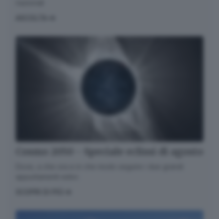
nazionali
ASCOLTA
Informativa ai sensi dell’articolo 13 del
Regolamento UE 2016/679 o GDPR*
Alla mail registrata verranno inviati periodicamente
messaggi di posta elettronica contenenti le ultime
notizie. Potrà interrompere in ogni momento l'invio
seguendo le istruzioni che troverà in ogni
messaggio.
Clicca qui per l'informativa estesa
Accetta ed iscriviti
Cosmo 2050 - Speciale eclissi di agosto
Dove, a che ora e in che modo seguire i due grandi
appuntamenti estivi.
SCOPRI DI PIÙ