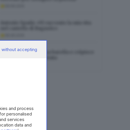
08.08.2026
Antonio Spada: «Vi racconto la mia vita
nel castello di Bagnolo»
08.08.2026
 without accepting
Vuole dormire su una barella e colpisce
un’infermiera: arrestata
08.08.2026
okies and process
 for personalised
and services
cation data and