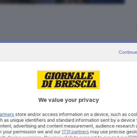
Continue
etto di droga: 27enne bresciano, già noto alle Forze
iato nelle vicinanze della stazione ferroviaria di
, quando gli agenti della Volante in servizio al
 notato l'uomo in atteggiamenti sospetti
. Quando i
We value your privacy
te in provincia, si è subito innervosito. Infatti nello
ga 34 centimetri, e i 100 grammi di marijuana.
artners
store and/or access information on a device, such as co
h as unique identifiers and standard information sent by a device
 questore di Brescia ha adottato nei confronti
ontent, advertising and content measurement, audience research 
h your permission we and our
1731 partners
may use precise geolo
o dal Codice delle Leggi Antimafia – la misura di