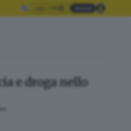
Leggi il GdB
Abbonati
ia e droga nello
ano