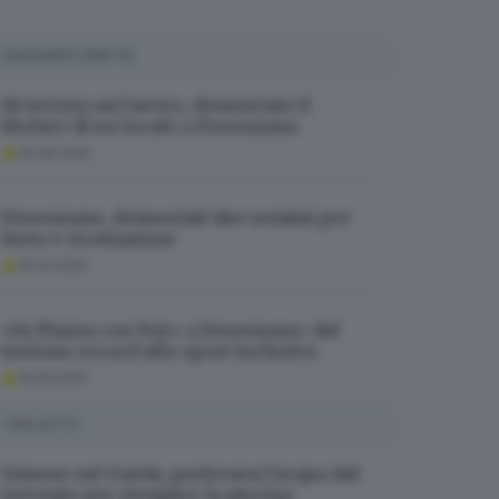
SUGGERITI PER TE
Sicurezza sul lavoro, denunciato il
titolare di un locale a Desenzano
25.08.2025
Desenzano, denunciati due uomini per
furto e ricettazione
26.10.2025
«In Piazza con Noi» a Desenzano: dal
turismo record allo sport inclusivo
15.09.2025
I PIÙ LETTI
Limone sul Garda, prelevava l’acqua dal
torrente per riempire la piscina