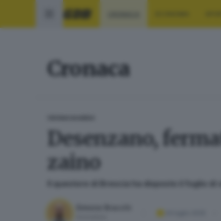
CRONACA
ECONOMIA
SPO
Cronaca
CRONACA
GARDA
Desenzano, fermat
zaino
Il questore di Brescia ha disposto il foglio d
Simone Bracchi
24 luglio 2025
Giornalista