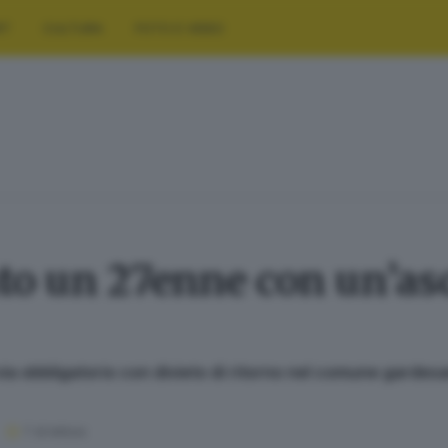
RT
CULTURA
FOTO E VIDEO
o un 27enne con un’asc
i via obbligatorio con divieto di ritorno nel comune gardes
1
' di lettura