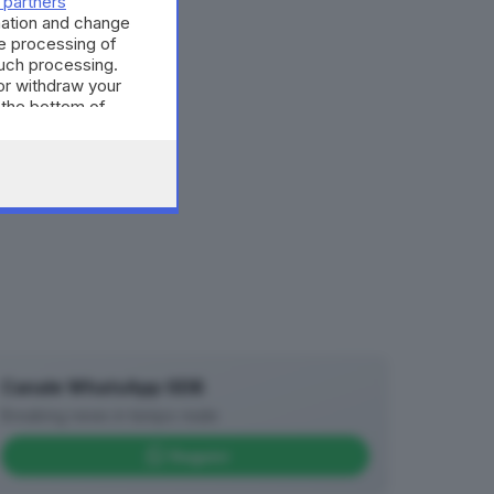
 partners
’
mation and change
e processing of
such processing.
or withdraw your
 the bottom of
Canale WhatsApp GDB
Breaking news in tempo reale
Seguici