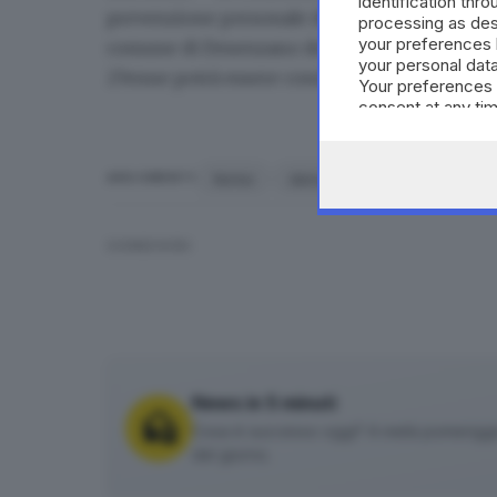
identification thr
prevenzione personale disponendo del foglio d
processing as des
your preferences 
comune di Desenzano del Garda per i prossimi 
your personal data
27enne
potrà essere condannato sino a 1 ann
Your preferences 
consent at any tim
the webpage.
fermo
denuncia
droga
asc
ARGOMENTI
CONDIVIDI
News in 5 minuti
Cosa è successo oggi? A metà pomeriggio 
del giorno.