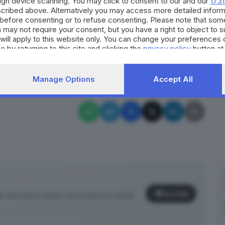
ough device scanning. You may click to consent to our and our
1731
i via obbligatorio con divieto di ritorno nel
cribed above. Alternatively you may access more detailed infor
before consenting or to refuse consenting. Please note that som
4 anni. In caso di violazione del provvedimento, il
 may not require your consent, but you have a right to object to 
o e mezzo di reclusione
ed alla multa di 10.000 euro.
will apply to this website only. You can change your preferences 
e by returning to this site and clicking the
privacy policy
button at
RIPRODUZIONE RISERVATA © GIORNALE DI BRESCIA
Manage Options
Accept All
ia
marijuana
polizia
Desenzano del Garda
Iscriviti
facciamo il punto, tra cronaca e novità