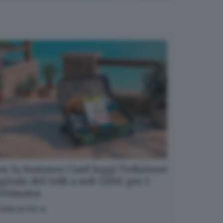
n la Summer Card leggi l’edizione
gitale del GdB a soli 5,99€ per 1
ettimana
OPRI DI PIÙ