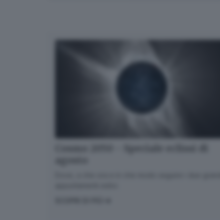
Cosmo 2050 - Speciale eclissi di
agosto
Dove, a che ora e in che modo seguire i due gran
appuntamenti estivi.
SCOPRI DI PIÙ