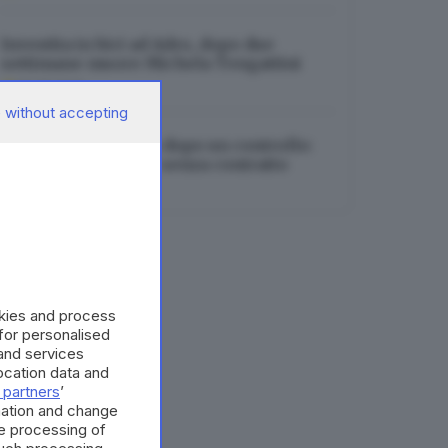
Investita in bici ad Adro, dopo due
settimane muore Michela Tengattini
06.08.2026
 without accepting
Sarezzo, bar chiuso dopo un controllo:
trovato dipendente senza contratto
06.08.2026
okies and process
 for personalised
and services
cation data and
 partners
’
mation and change
e processing of