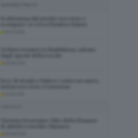
SUGGERITI PER TE
Si allontana dal pronto soccorso e
scompare: si cerca Dumitru Enisor
19.04.2025
Ciclista svenuto in Maddalena, salvato
dagli agenti della Locale
08.08.2025
Esce di strada e finisce contro un muro,
turista soccorso a Lavenone
19.06.2025
I PIÙ LETTI
Turismo bresciano, blitz della Finanza:
16 attività a rischio chiusura
06.08.2026