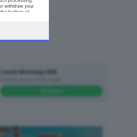
such processing.
or withdraw your
 the bottom of
Canale WhatsApp GDB
Breaking news in tempo reale
Seguici