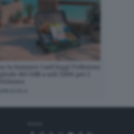
n la Summer Card leggi l’edizione
gitale del GdB a soli 5,99€ per 1
ettimana
OPRI DI PIÙ
SEGUICI