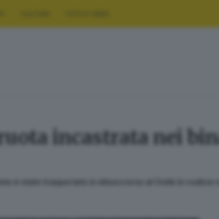
RT
CULTURA
FOTO E VIDEO
uota incastrata nei bina
omo è stato trasportato in elisoccorso al Civile in codice 