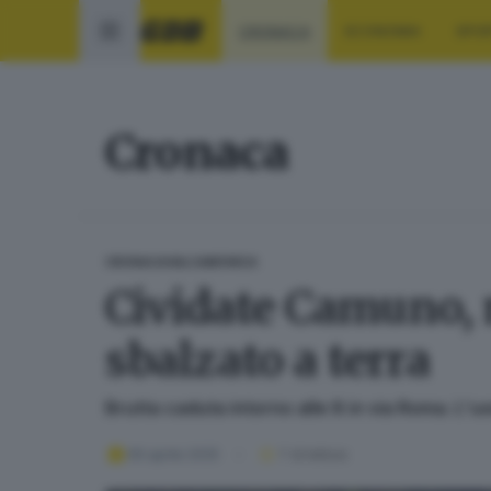
CRONACA
ECONOMIA
SPO
Cronaca
CRONACA
VALCAMONICA
Cividate Camuno, r
sbalzato a terra
Brutta caduta intorno alle 8 in via Roma. L'u
06 aprile 2025
1
' di lettura