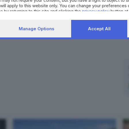
 may not require your consent, but you have a right to object to 
will apply to this website only. You can change your preferences 
e by returning to this site and clicking the
privacy policy
button at
Manage Options
Accept All