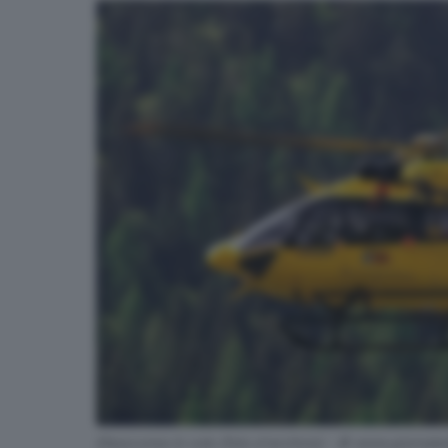
Elisoccorso in volo (foto d'archivio) - © www.giornaled