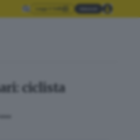
Leggi il GdB
Abbonati
ri: ciclista
rosso