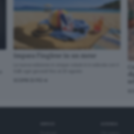
Impara l’inglese in un mese
La nuova edizione in cinque volumi è in edicola con il
Co
GdB ogni giovedì fino al 20 agosto
di
di
s
SCOPRI DI PIÙ
SC
SERVIZI
AZIENDA
Podcast
Chi siamo