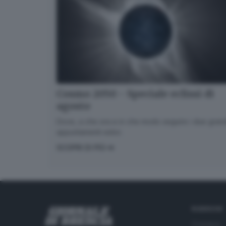
Cosmo 2050 - Speciale eclissi di
agosto
Dove, a che ora e in che modo seguire i due gran
appuntamenti estivi.
SCOPRI DI PIÙ
RUBRICHE
Cronaca