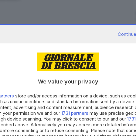
Continue
tina prima delle 8 a Cividate Camuno per 53enne.
mo in sella stava pedalando lungo via Roma quando,
Brescia-Iseo-Edolo (in quel tratto la
circolazione di
 della tratta), la ruota della bicicletta
è rimasta
We value your privacy
ato violentemente sull’asfalto poco oltre le rotaie.
artners
store and/or access information on a device, such as co
ista a terra e ha immediatamente allertato i soccorsi.
h as unique identifiers and standard information sent by a device
. Il personale del 118 si è preso carico del ferito che
ontent, advertising and content measurement, audience research 
h your permission we and our
1731 partners
may use precise geolo
di Brescia. Allertati anche Vigili del fuoco e
ough device scanning. You may click to consent to our and our
1731
cribed above. Alternatively you may access more detailed infor
before consenting or to refuse consenting. Please note that som
RIPRODUZIONE RISERVATA © GIORNALE DI BRESCIA