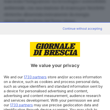
trascurata l’integrazione tra tecnologia e sostenibilità
ambientale, con una
stazione di ricarica per biciclette
elettriche alimentata interamente da energia
rinnovabile prodotta dal fiume stesso.
Continue without accepting
RIPRODUZIONE RISERVATA © GIORNALE DI BRESCIA
Greenway del Mella
fiume Mella
Cigole
ARGOMENTI
Manerbio
CONDIVIDI
We value your privacy
We and our
1733 partners
store and/or access information
on a device, such as cookies and process personal data,
such as unique identifiers and standard information sent by
Leggi anche
a device for personalised advertising and content,
advertising and content measurement, audience research
26.06.2025
CRONACA
and services development. With your permission we and
Greenway del Mella, conclusi i lavori tra via
our
1733 partners
may use precise geolocation data and
Volturno-via Risorgimento
identification through device scanning. You may click to