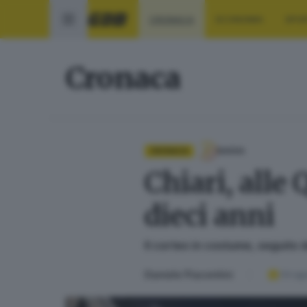
CRONACA
ECONOMIA
SPO
Cronaca
CRONACA
BASSA
Chiari, alle 
dieci anni
Il corteo in costume, seguito 
Daniele Piacentini
04 ag