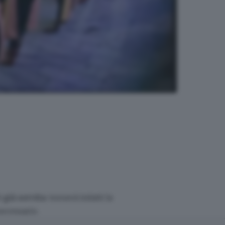
 già servita
: tornerà infatti la
necessario.