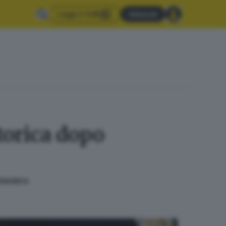
Leggi il GdB
Abbonati
storica dopo
ettembre