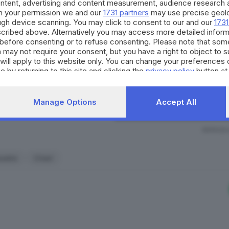
ontent, advertising and content measurement, audience research 
h your permission we and our
1731 partners
may use precise geolo
La nostra community si evolv
ough device scanning. You may click to consent to our and our
1731
occasioni di partecipazione, 
cribed above. Alternatively you may access more detailed infor
per il territorio. Decidi anch
before consenting or to refuse consenting. Please note that som
strumento quotidiano di co
 may not require your consent, but you have a right to object to 
civico.
will apply to this website only. You can change your preferences 
e by returning to this site and clicking the
privacy policy
button at
alizza questo post su Instagram
SCOPRI DI PI
Manage Options
Accept All
RIPRODU
Quadre
Chiari
Un post condiviso da ProlocoChiari (@prolocochiari)