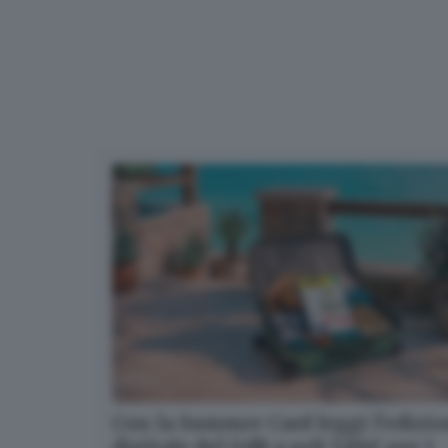
Con la Summer Card leggi l’edizi
digitale del GdB a soli 5,99€ per 1