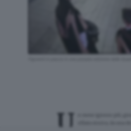
Figuranti in piazza in una passata edizione delle Qua
U
n mese (giorno più, gi
sfilata storica, da una 