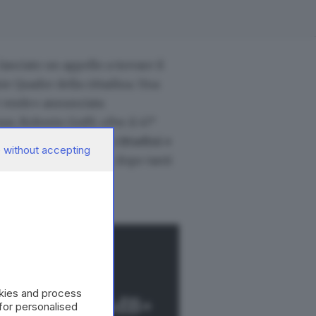
anciato un appello a trovare il
ie Quadre della cittadina. Una
ce verde» annunciata
e, Roberto Goffi: «Per il 47°
L’appuntamento per cittadini e
 without accepting
 che vedrà il ritorno, dopo tanti
per quest’anno».
okies and process
eggere con GdB+
 for personalised