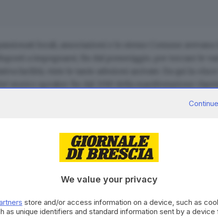
passionati locali, associazioni e lo stesso Comune avevano l
sposti a impegnarsi, fin dal pomeriggio, per toccare le var
iva facilità, viste le tante adesioni arrivate. Da qui la «lu
 storico speaker fin dal 2010 della manifestazione clarens
 fare rinascere la sfilata storica, con spettacolo a seguire.
Continue
clusiva
, quella di sabato 6 settembre. Un’occasione speciale
ta storica, seguita dalla rappresentazione teatrale pensata 
We value your privacy
CONTENUTO PER GLI ABBONATI
artners
store and/or access information on a device, such as co
Continua a l
h as unique identifiers and standard information sent by a device