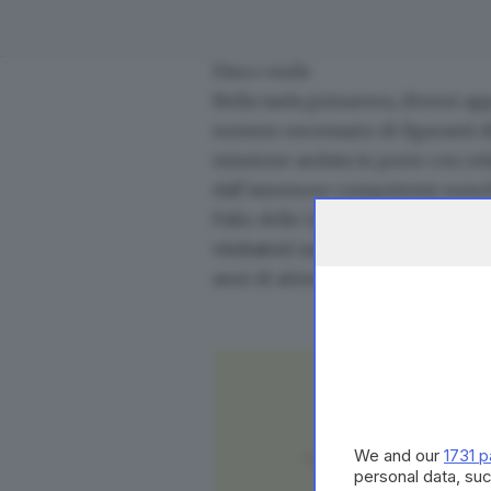
Disco verde
Nella tarda primavera, diversi ap
numero necessario di figuranti di
missione andata in porto con relat
dall’assessore competente nonché
Palio delle Quadre siamo riusciti a
visitatori sarà nella serata con
anni di attesa, della grande sfila
We and our
1731 p
personal data, suc