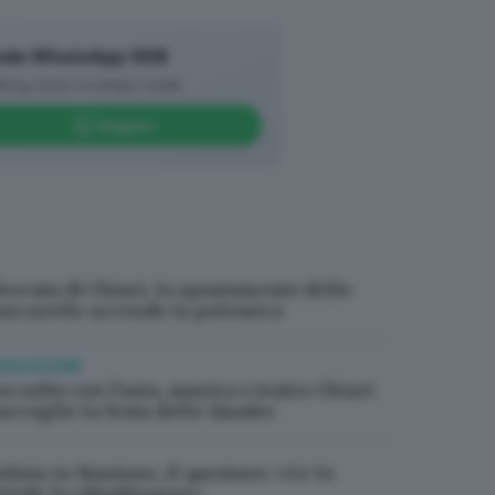
ia 4Quadre Teatro in strada con
 a 360 gradi, che tanta
ale WhatsApp GDB
tà clarense: «Sarà – aggiunge
king news in tempo reale
o Chiari come uno dei motori
Seguici
lla manifestazione, che decreterà
 2018 sono i padroni incontrastati
settimana precedente
, a partire da
tà sportive clarensi. Prima della
ercato di Chiari, lo spostamento delle
buon cibo, eventi culturali,
ancarelle accende la polemica
orni, attraverso il sito internet
RADIZIONE
ra salto con l’asta, musica e teatro Chiari
iaccoglie la festa delle Quadre
lizia in Stazione, il questore: «Ce lo
hiede la cittadinanza»