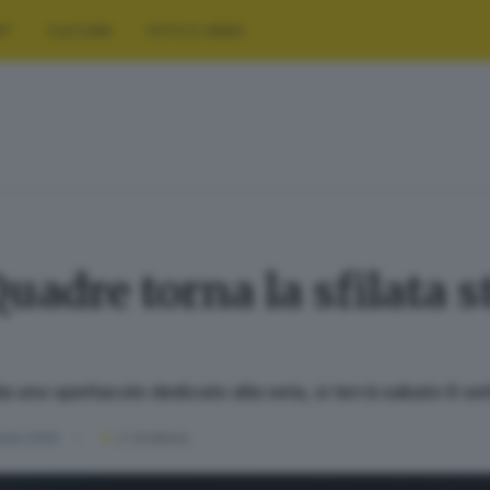
RT
CULTURA
FOTO E VIDEO
Quadre torna la sfilata 
da uno spettacolo dedicato alla seta, si terrà sabato 6 s
osto 2025
2
' di lettura