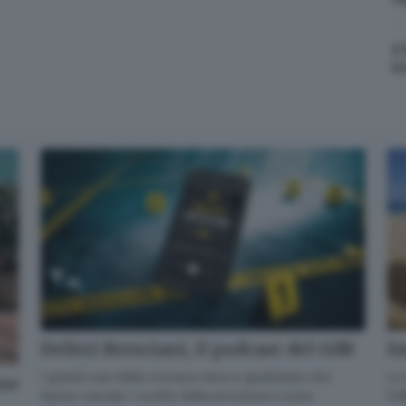
Cosa è successo oggi? A metà pomeriggio facciamo il punto, tra
cronaca e novità del giorno.
L
t
Email*
Quando invii il modulo, controlla la tua inbox per confermare
l'iscrizione
Informativa ai sensi dell’articolo 13 del Regolamento UE
2016/679 o GDPR*
Alla mail registrata verranno inviati periodicamente messaggi di posta
elettronica contenenti le ultime notizie. Potrà interrompere in ogni
momento l'invio seguendo le istruzioni che troverà in ogni
messaggio.
Clicca qui per l'informativa estesa
Delitti Bresciani, il podcast del GdB
Im
Accetta ed iscriviti
I grandi casi della cronaca nera e giudiziaria che
La 
one
hanno varcato i confini della provincia e sono
GdB