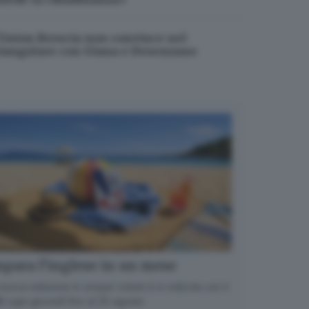
’Union Brescia non convince nel
riangolare con Giana e Desenzano
para l’inglese in un mese
nuova edizione in cinque volumi è in edicola con il
 ogni giovedì fino al 20 agosto