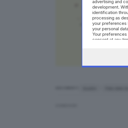
advertising and c
development. Wit
identification thr
processing as des
your preferences 
your personal data
Your preferences 
consent at any tim
Visu
the webpage.
Quadre
Palio delle 
ARGOMENTI
CONDIVIDI