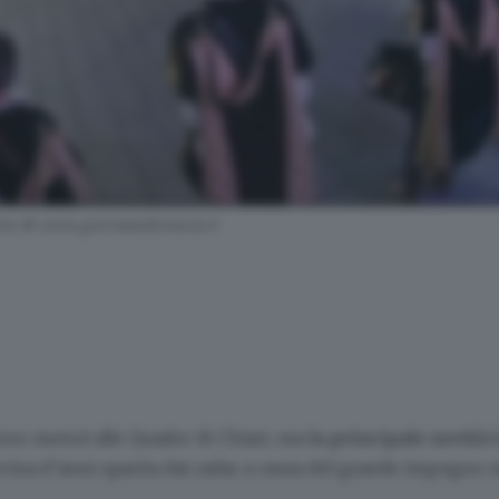
dre © www.giornaledibrescia.it
orno meno) alle Quadre di Chiari, ma
la principale novità è
decina d’anni sparita dai radar a causa del grande impegno 