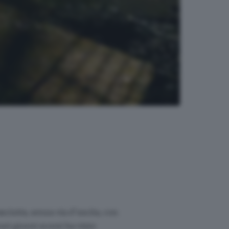
asciutta, senza via d’uscita, con
ei giorni scorsi ha visto