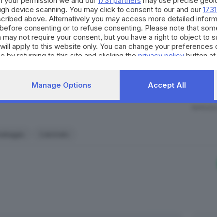
h your permission we and our
1731 partners
may use precise geolo
 attenzione, ma che ha permesso di salvare una quantità si
occasioni di partecipazione, 
ough device scanning. You may click to consent to our and our
1731
per il territorio. Decidi anch
cribed above. Alternatively you may access more detailed infor
before consenting or to refuse consenting. Please note that som
strumento quotidiano di co
 may not require your consent, but you have a right to object to 
civico.
 moria significativa, ma che riporta al centro una questio
will apply to this website only. You can change your preferences 
e by returning to this site and clicking the
privacy policy
button at
evenute»
, spiegano gli attivisti, attraverso una pianificazi
SCOPRI DI PI
preventivi di recupero della fauna ittica
.
hiesta di confronto al Consorzio, con l’obiettivo di individ
Manage Options
Accept All
tare che ogni volta si debba intervenire a emergenza già i
li enti competenti
, nella convinzione che la tutela del ter
RIPRODU
mune».
vataggio
Calcinato