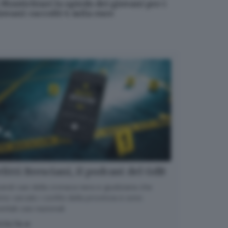
 Montichiari lo spiedo dei giovani per i
iovani: raccolti 4 mila euro
litti Bresciani, il podcast del GdB
randi casi della cronaca nera e giudiziaria che
no varcato i confini della provincia e sono
entati casi nazionali
COLTA