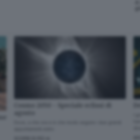
A
cronaca e novità del giorno.
g
Email*
Quando invii il modulo, controlla la tua inbox per confermare
l'iscrizione
Informativa ai sensi dell’articolo 13 del Regolamento UE
2016/679 o GDPR*
Alla mail registrata verranno inviati periodicamente messaggi di posta
elettronica contenenti le ultime notizie. Potrà interrompere in ogni
momento l'invio seguendo le istruzioni che troverà in ogni
messaggio.
Clicca qui per l'informativa estesa
De
Cosmo 2050 - Speciale eclissi di
agosto
Accetta ed iscriviti
I g
one
han
Dove, a che ora e in che modo seguire i due grandi
div
appuntamenti estivi.
AS
SCOPRI DI PIÙ