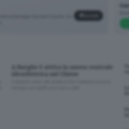
Can
Brea
Iscriviti
età pomeriggio facciamo il punto, tra
o.
V
A Barghe è attiva la nuova centrale
e
idroelettrica sul Chiese
o
L’impianto vicino alla stretta di San Gottardo lavora in
L
a
sinergia con quello poco più a valle
✕
f
P
i
Cosa è successo oggi? A metà pomeriggio facciamo il punto, tra