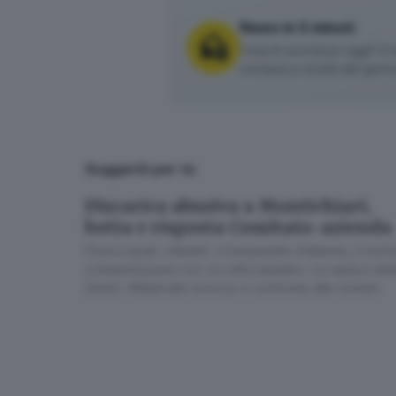
News in 5 minuti
Cosa è successo oggi? A m
cronaca e novità del giorn
Suggeriti per te
Discarica abusiva a Montichiari,
botta e risposta Comitato-azienda
Preoccupati i cittadini: «Campanello d’allarme, il rischi
contaminazione non va sottovalutato». La replica dell
Senini: «Materiale innocuo e conforme alle norme»