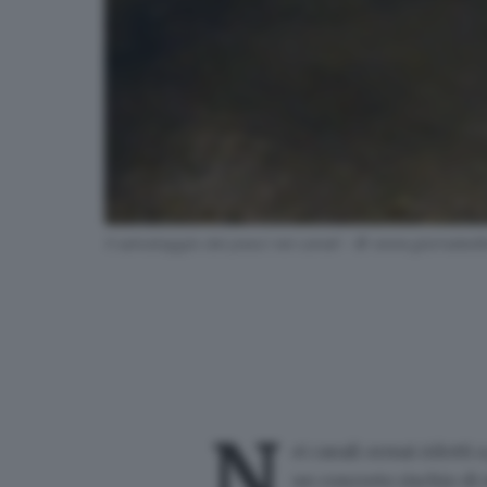
Il salvataggio dei pesci nei canali - © www.giornaledib
N
ei canali ormai ridotti 
un concreto rischio di m