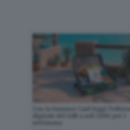
Con la Summer Card leggi l’edizi
digitale del GdB a soli 5,99€ per 1
settimana