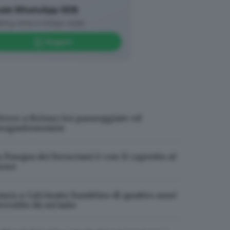
ale WhatsApp GDB
king news in tempo reale
Seguici
ivere a Brione tra passeggiate ed
nogastronomia
a Pasqua dei bresciani è con il capretto al
orno
aura a Calcinato: bambino di quattro anni
nvestito da un’auto