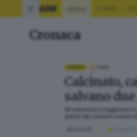
CRONACA
ECONOMIA
SPO
Cronaca
CRONACA
GARDA
Calcinato, c
salvano due 
Gli animali boccheggiavano in p
questo tipo possono essere 
Alice Scalfi
24 marzo 20