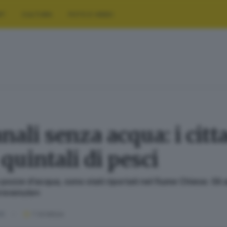
RT
CULTURA
FOTO E VIDEO
anali senza acqua: i citt
quintali di pesci
ozze d’acqua, sono stati riportati nel fiume Chiese. Gli a
prevenute»
26
1
' di lettura