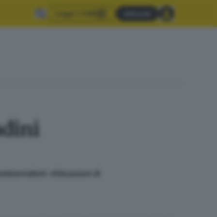
Leggi il GdB
Abbonati
adini
mbientalisti: «Situazioni di