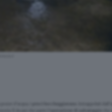
rescia.it
a pozze d’acqua, i
pesci boccheggiavano
. Intrappolati dall’
oria. È da qui che parte l’
operazione di salvataggio
che n