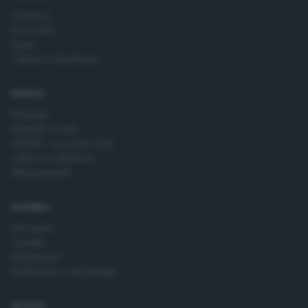
Cronaca
Economia
Sport
Cultura e Spettacoli
SERVIZI
Podcast
Agenda eventi
ZOOM - Le vostre foto
Lettere al direttore
Abbonamenti
AZIENDA
Chi siamo
Contatti
Redazione
Pubblicità e necrologie
SEGUICI