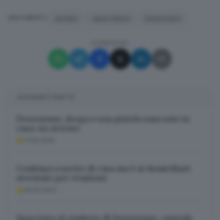
arresto
spacciatore
Desenzano
ARGOMENTI
CONDIVIDI
SUGGERITI PER TE
Desenzano, droga e una pistola nascoste in
casa: un arresto
17.09.2025
Continua a uscire di casa ma è ai domiciliari:
arrestato per evasione
09.02.2024
Spacciava al cimitero di Desenzano, custode