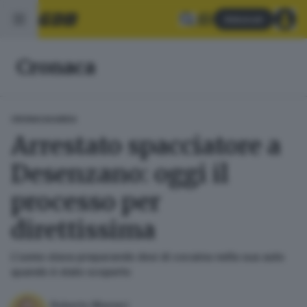
Abbonati
Cronaca
CRONACA
GARDA
Arrestato spacciatore a
Desenzano: oggi il
processo per
direttissima
L'uomo stava preparando dosi di cocaina nella sua auto
quando è stato scoperto
Roberto Manieri