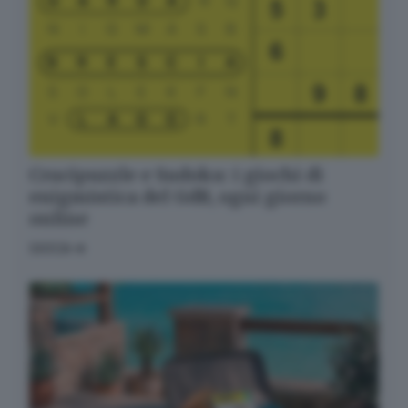
messaggi di posta elettronica contenenti le ultime
notizie. Potrà interrompere in ogni momento l'invio
seguendo le istruzioni che troverà in ogni
messaggio.
Clicca qui per l'informativa estesa
Accetta ed iscriviti
Crucipuzzle e Sudoku: i giochi di
enigmistica del GdB, ogni giorno
online
GIOCA