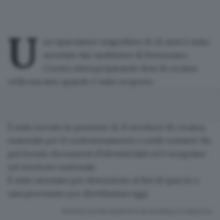
U
no spacciatore magrebino di 26 anni è stato
arrestato dai carabinieri di Desenzano
.
L'uomo stava preparando dosi di cocaina
nella sua auto quando è stato scoperto.
È stato trovato in possesso di 35 involucri di cocaina,
materiale per il confezionamento e soldi contanti. Ha
poi fornito documenti d'identità falsi ed
è irregolare
sul territorio nazionale
.
È stato arrestato per
detenzione ai fini di spaccio
e
sarà processato per direttissima oggi.
RIPRODUZIONE RISERVATA © GIORNALE DI BRESCIA