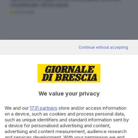
condannato ad un anno
13.05.2025
News in 5 minuti
Continue without accepting
Cosa è successo oggi? A metà pomeriggio
facciamo il punto, tra cronaca e novità del
giorno.
Iscriviti
We value your privacy
Canale WhatsApp GDB
Breaking news in tempo reale
We and our
1731 partners
store and/or access information
on a device, such as cookies and process personal data,
Seguici
such as unique identifiers and standard information sent by
a device for personalised advertising and content,
advertising and content measurement, audience research
and services development. With your permission we and