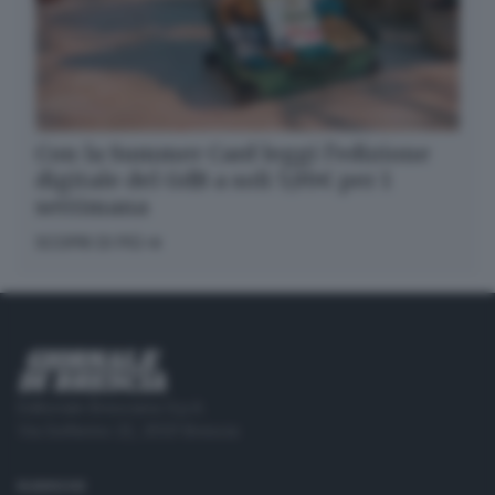
Con la Summer Card leggi l’edizione
digitale del GdB a soli 5,99€ per 1
settimana
SCOPRI DI PIÙ
Editoriale Bresciana S.p.A.
Via Solferino 22, 25121 Brescia
RUBRICHE